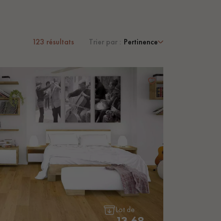
123
résultats
Trier par :
Pertinence
 de votre parquet.
Lot de
13.68