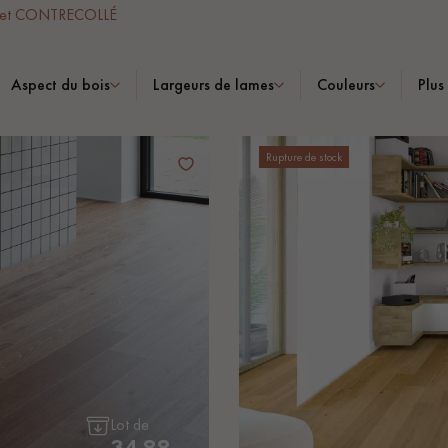
quet CONTRECOLLÉ
Aspect du bois
Largeurs de lames
Couleurs
Plus
Nos conseillers sont disponibles au
Rupture de stock
0805 82 82 82
VOUS AVEZ UN PROJET ?
à votre disposition pour vous guider pas à pas dans le choix et la pose
Lot de
34.88
ts vous
Demandez un rendez-vous