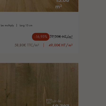
Obtenez un devis gratuit !
m²
les multiply
larg 15 cm
-16,95%
59,00€ HT/m²
58,80€ TTC/m²
49,00€ HT/m²
Lot de