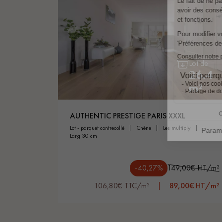
Lot de
26.4
m²
AUTHENTIC PRESTIGE PARIS XXXL
lot - parquet contrecollé
chêne
les multiply
larg 30 cm
-40,27%
149,00€ HT/m²
106,80€ TTC/m²
89,00€ HT/m²