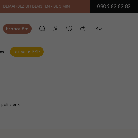
0805 82 82 82
DEVIS.
EN - DE 3 MIN
| PAYEZ EN 3X OU 4X SANS FRAIS PAR CARTE 
Fermer
Espace Pro
FR
es
Les petits PRIX
ES
PARQUET EN BOIS
PARQUET VERNIS
EXOTIQUE
etits prix.
PARQUET LAMES
PARQUET EN CHÊNE
LARGES XXL