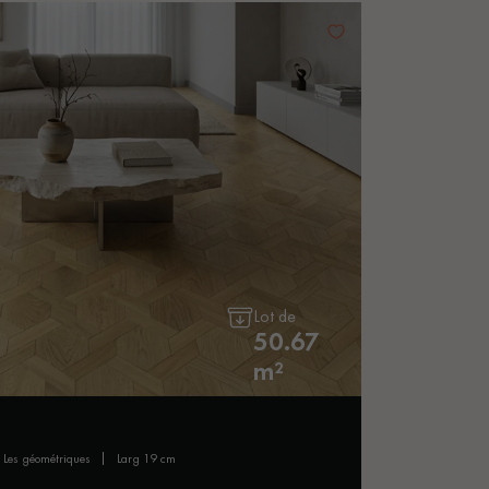
Lot de
50.67
m²
les géométriques
larg 19 cm