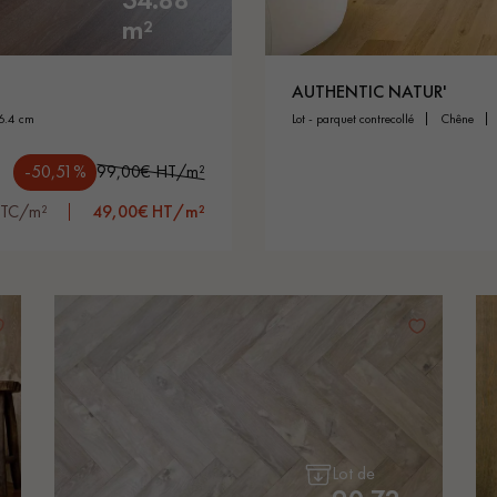
personnalisé
m²
AUTHENTIC NATUR'
16.4 cm
lot - parquet contrecollé
chêne
-50,51%
99,00€ HT/m²
TTC/m²
49,00€ HT/m²
Lot de