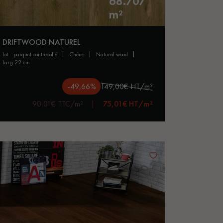
68.707
m²
DRIFTWOOD NATUREL
lot - parquet contrecollé
chêne
natural wood
larg 22 cm
-49,66%
149,00€ HT/m²
90,01€ TTC/m²
75,01€ HT/m²