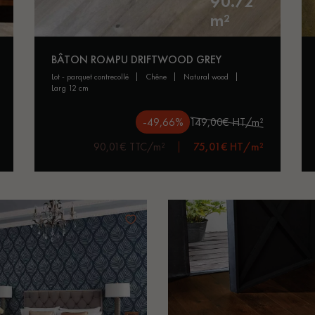
90.72
m²
BÂTON ROMPU DRIFTWOOD GREY
lot - parquet contrecollé
chêne
natural wood
larg 12 cm
-49,66%
149,00€ HT/m²
90,01€ TTC/m²
75,01€ HT/m²