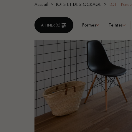
Accueil
LOTS ET DESTOCKAGE
LOT - Par
ACCESSOIRES
PARQUET D'INTÉRIEUR
Formes
Teintes
AFFINER (
0
)
Nos experts sont 
Un expert Décoplus Parque