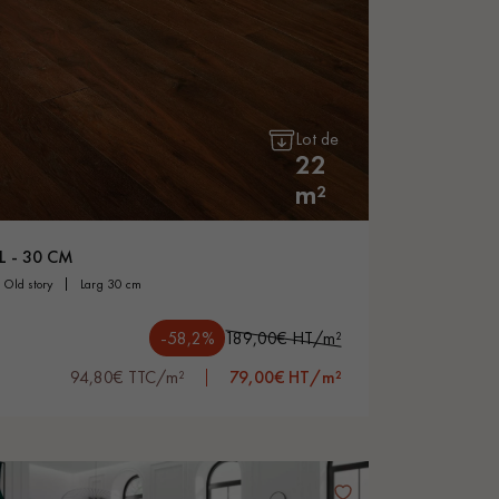
Lot de
22
m²
L - 30 CM
old story
larg 30 cm
-58,2%
189,00€ HT/m²
94,80€ TTC/m²
79,00€ HT/m²