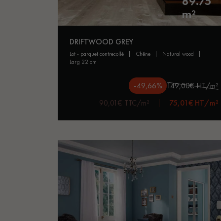
89.75
m²
DRIFTWOOD GREY
lot - parquet contrecollé
chêne
natural wood
larg 22 cm
-49,66%
149,00€ HT/m²
90,01€ TTC/m²
75,01€ HT/m²