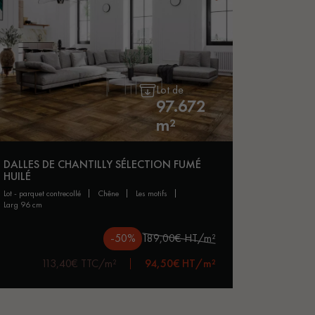
Lot de
97.672
m²
DALLES DE CHANTILLY SÉLECTION FUMÉ
HUILÉ
lot - parquet contrecollé
chêne
les motifs
larg 96 cm
-50%
189,00€ HT/m²
113,40€ TTC/m²
94,50€ HT/m²