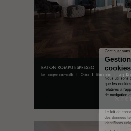
BATON ROMPU ESPRESSO
lot - parquet contrecollé
chêne
black label
larg 12
90,01€ 