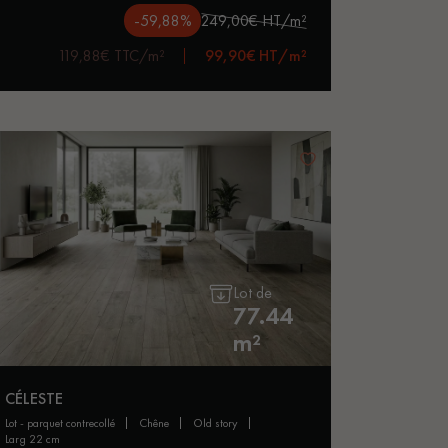
-59,88%
249,00€ HT/m²
119,88€ TTC/m²
99,90€ HT/m²
Lot de
77.44
m²
CÉLESTE
lot - parquet contrecollé
chêne
old story
larg 22 cm