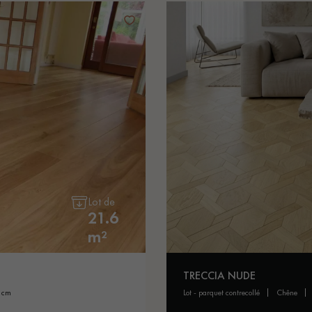
Lot de
21.6
m²
TRECCIA NUDE
0 cm
lot - parquet contrecollé
chêne