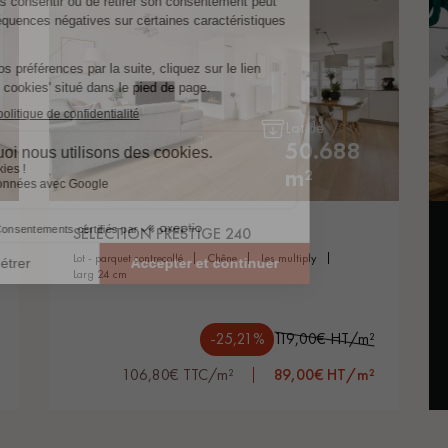
Lot de
50.688
m²
SÉLECTION PRESTIGE 240
lot - parquet contrecollé
chêne
les multiply
larg 24 cm
-25,21%
119,00€ HT/m²
106,80€ TTC/m²
89,00€ HT/m²