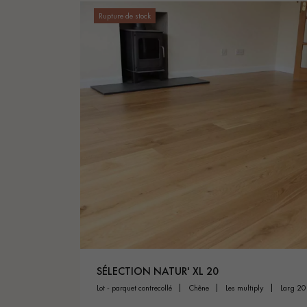
Rupture de stock
SÉLECTION NATUR' XL 20
lot - parquet contrecollé
chêne
les multiply
larg 2