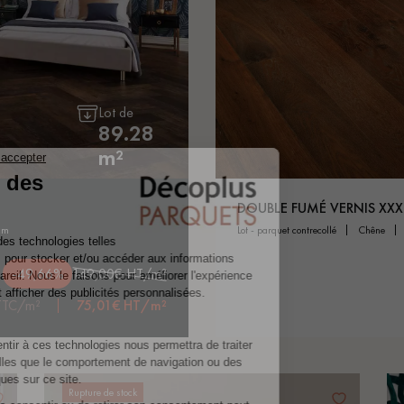
Lot de
89.28
m²
DOUBLE FUMÉ VERNIS XXX
 cm
lot - parquet contrecollé
chêne
-49,66%
149,00€ HT/m²
TTC/m²
75,01€ HT/m²
Rupture de stock