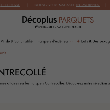
 TROUVEZ VOTRE MAGASIN.
EN SAVOIR PLUS
| DEMANDEZ UN 
ER
1
SPÉCIALISTE DU PARQUET EN FRANCE
 Vinyle & Sol Stratifié
Parquets d’extérieur
Lots & Déstockag
ES RECHERCHES LES PLUS COURANT
evis
ONTRECOLLÉ
SOL PLAQUÉ BOIS
PARQUETS À MOTIFS
VERITABLES
nes affaires sur les Parquets Contrecollés. Découvrez notre sélection à p
PARQUET VIEILLI
PARQUET FUMÉ