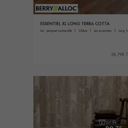
appelle
ESSENTIEL XL LONG TERRA COTTA
lot - parquet contrecollé
chêne
les essentiels
larg 
58,79€ 
Lot de