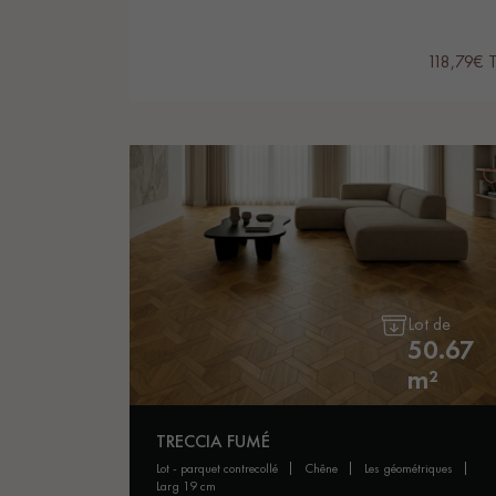
118,79€ 
Lot de
50.67
m²
TRECCIA FUMÉ
lot - parquet contrecollé
chêne
les géométriques
larg 19 cm