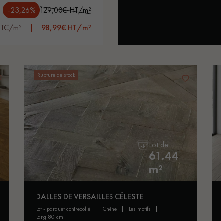
-23,26%
129,00€ HT/m²
TTC/m²
98,99€ HT/m²
Rupture de stock
Lot de
61.44
m²
DALLES DE VERSAILLES CÉLESTE
lot - parquet contrecollé
chêne
les motifs
larg 80 cm