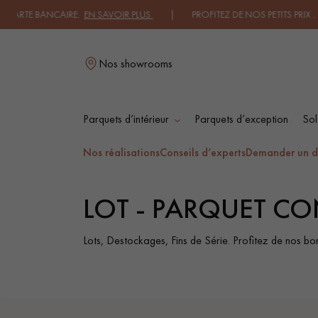
IRE.
EN SAVOIR PLUS
| PROFITEZ DE NOS PETITS PRIX .
JE DECOUVRE
|
Nos showrooms
Parquets d’intérieur
Parquets d’exception
Sol
L
Nos réalisations
Conseils d’experts
Demander un d
LOT - PARQUET C
PARQUET MASSIF
PARQUET
CONTRECOLLÉ -
FLOTTANT
Lots, Destockages, Fins de Série. Profitez de nos bon
PARQUET HUILÉ
PARQUET EN BOIS
BRUT