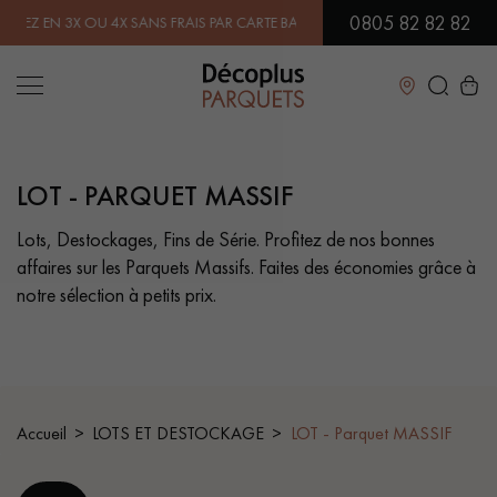
0805 82 82 82
 3X OU 4X SANS FRAIS PAR CARTE BANCAIRE.
EN SAVOIR PLUS
| PROF
Fermer
LOT - PARQUET MASSIF
LES RECHERCHES LES PLUS COURANTES
Lots, Destockages, Fins de Série. Profitez de nos bonnes
affaires sur les Parquets Massifs. Faites des économies grâce à
PARQUET MASSIF
PARQUET CONTRECOLLÉ -
FLOTTANT
notre sélection à petits prix.
SOL PLAQUÉ BOIS VERITABLES
PARQUETS À MOTIFS
PARQUET EN BOIS EXOTIQUE
PARQUET VERNIS
Accueil
LOTS ET DESTOCKAGE
LOT - Parquet MASSIF
PARQUET HUILÉ
PARQUET EN BOIS BRUT