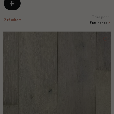
PARQUET VIEILLI
PARQUET FUMÉ
PARQUET LAMES LARGES XXL
PARQUET EN CHÊNE
Trier par :
2
résultats
Pertinence
ACCESSOIRES PARQUET
D'INTÉRIEUR
Nos conseillers sont disponibles au
0805 82 82 82
VOUS AVEZ UN PROJET ?
Nos experts sont à votre disposition pour vous guider pas à
pas dans le choix et la pose de votre parquet.