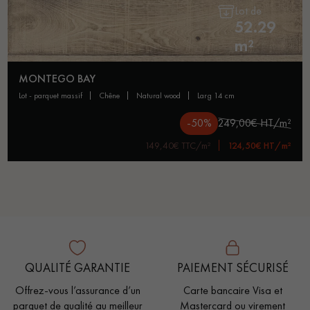
Lot de
52.29
m²
MONTEGO BAY
lot - parquet massif
chêne
natural wood
larg 14 cm
-50%
249,00€ HT/m²
149,40€ TTC/m²
124,50€ HT/m²
QUALITÉ GARANTIE
PAIEMENT SÉCURISÉ
Offrez-vous l’assurance d’un
Carte bancaire Visa et
parquet de qualité au meilleur
Mastercard ou virement