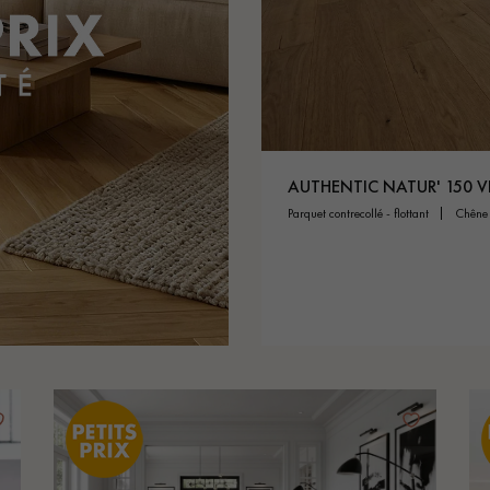
personnalisé
AUTHENTIC NATUR' 150 V
parquet contrecollé - flottant
chêne