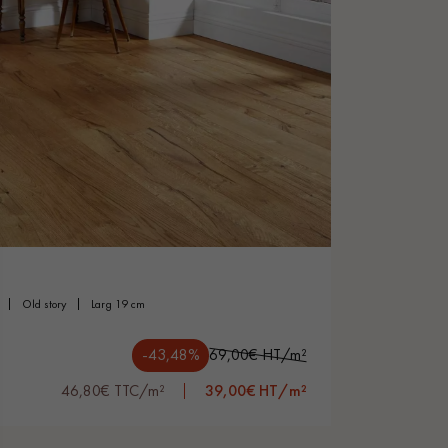
old story
larg 19 cm
-43,48%
69,00€ HT/m²
46,80€ TTC/m²
39,00€ HT/m²