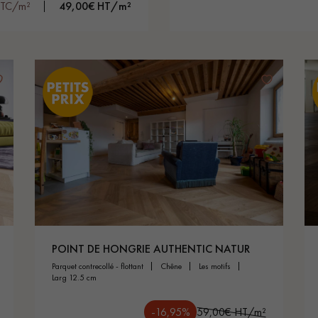
TTC/m²
49,00€ HT/m²
POINT DE HONGRIE AUTHENTIC NATUR
parquet contrecollé - flottant
chêne
les motifs
larg 12.5 cm
-16,95%
59,00€ HT/m²