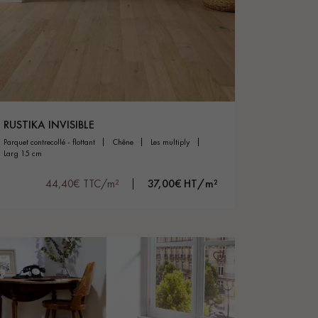
RUSTIKA INVISIBLE
parquet contrecollé - flottant
chêne
les multiply
larg 15 cm
44,40€ TTC/m²
37,00€ HT/m²