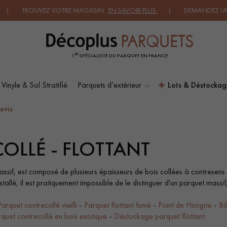
OTRE MAGASIN.
EN SAVOIR PLUS
| DEMANDEZ UN DEVIS.
EN - D
ER
1
SPÉCIALISTE DU PARQUET EN FRANCE
 Vinyle & Sol Stratifié
Parquets d’extérieur
Lots & Déstockag
ES RECHERCHES LES PLUS COURANT
evis
OLLÉ - FLOTTANT
SOL PLAQUÉ BOIS
PARQUETS À MOTIFS
VERITABLES
ssif, est composé de plusieurs épaisseurs de bois collées à contresens 
stallé, il est pratiquement impossible de le distinguer d'un parquet massi
PARQUET VIEILLI
PARQUET FUMÉ
Parquet contrecollé vieilli
-
Parquet flottant fumé
-
Point de Hongrie
-
Bâ
rquet contrecollé en bois exotique
-
Déstockage parquet flottant