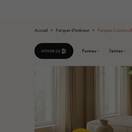
ACCESSOIRES
PARQUET D'INTÉRIEUR
Accueil
Parquet d'Intérieur
Parquet Contrecoll
Formes
Teintes
AFFINER (
0
)
Nos experts sont 
Un expert Décoplus Parque