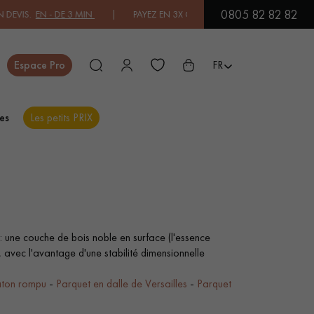
0805 82 82 82
E 3 MIN
| PAYEZ EN 3X OU 4X SANS FRAIS PAR CARTE BANCAIRE.
EN S
Fermer
Espace Pro
FR
es
Les petits PRIX
ES
PARQUET EN BOIS
PARQUET VERNIS
EXOTIQUE
: une couche de bois noble en surface (l'essence
f, avec l'avantage d'une stabilité dimensionnelle
PARQUET LAMES
PARQUET EN CHÊNE
ton rompu
-
Parquet en dalle de Versailles
-
Parquet
LARGES XXL