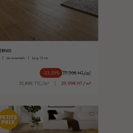
Obtenez un devis gratuit !
ERNIS
les essentiels
larg 15 cm
-23,33%
39,00€ HT/m²
35,88€ TTC/m²
29,90€ HT/m²