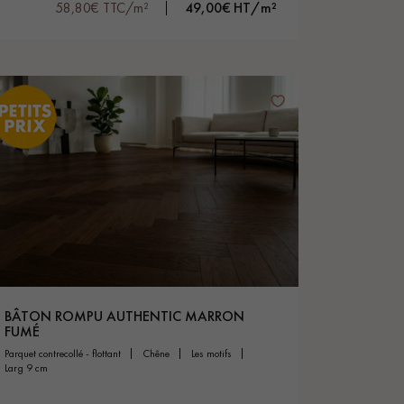
58,80€ TTC/m²
49,00€ HT/m²
BÂTON ROMPU AUTHENTIC MARRON
FUMÉ
parquet contrecollé - flottant
chêne
les motifs
larg 9 cm