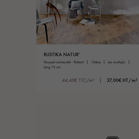
RUSTIKA NATUR'
parquet contrecollé - flottant
chêne
les multiply
larg 15 cm
44,40€ TTC/m²
37,00€ HT/m²