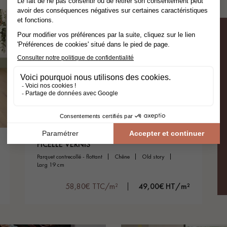
FICELLE VERNIS
parquet contrecollé - flottant
chêne
old story
larg 19 cm
58,80€ TTC/m²
49,00€ HT/m²