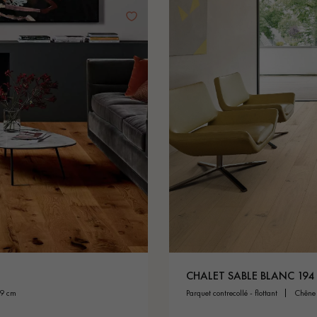
CHALET SABLE BLANC 194
19 cm
parquet contrecollé - flottant
chêne