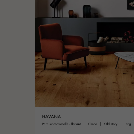
HAVANA
parquet contrecollé - flottant
chêne
old story
larg 