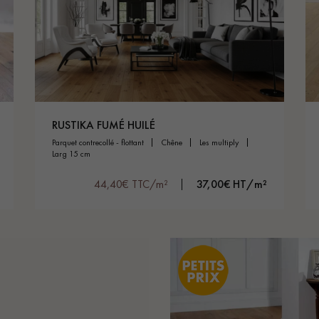
RUSTIKA FUMÉ HUILÉ
parquet contrecollé - flottant
chêne
les multiply
larg 15 cm
44,40€ TTC/m²
37,00€ HT/m²