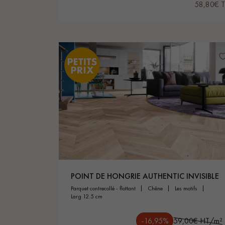
58,80€ 
POINT DE HONGRIE AUTHENTIC INVISIBLE
parquet contrecollé - flottant
chêne
les motifs
larg 12.5 cm
-16,95%
59,00€ HT/m²