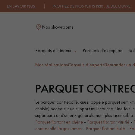
 PLUS
| PROFITEZ DE NOS PETITS PRIX .
JE DECOUVRE
| TROUVEZ V
Nos showrooms
Parquets d’intérieur
Parquets d’exception
Sol
L
Nos réalisations
Conseils d’experts
Demander un d
PARQUET CONTREC
PARQUET MASSIF
PARQUET
CONTRECOLLÉ -
FLOTTANT
Le parquet contrecollé, aussi appelé parquet semi-ma
choisie) posée sur un support multicouche. Une fois in
supérieure et d'un prix généralement plus accessible.
PARQUET HUILÉ
PARQUET EN BOIS
Parquet flottant en chêne
-
Parquet flottant vitrifié
-
BRUT
contrecollé larges lames
-
Parquet flottant huilé
-
Pa