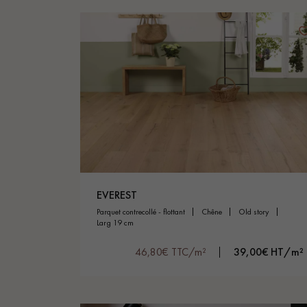
EVEREST
parquet contrecollé - flottant
chêne
old story
larg 19 cm
46,80€ TTC/m²
39,00€ HT/m²