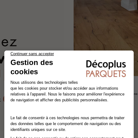
SEYCHELLES
parquet contrecollé - flottant
chêne