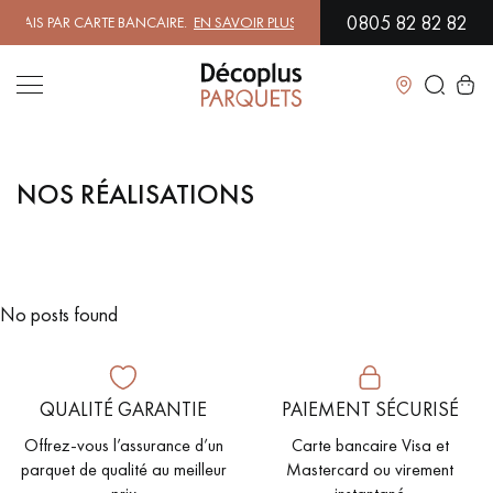
0805 82 82 82
AIS PAR CARTE BANCAIRE.
EN SAVOIR PLUS
| PROFITEZ DE NOS PETIT
Fermer
NOS RÉALISATIONS
LES RECHERCHES LES PLUS COURANTES
PARQUET MASSIF
PARQUET CONTRECOLLÉ -
FLOTTANT
No posts found
SOL PLAQUÉ BOIS VERITABLES
PARQUETS À MOTIFS
PARQUET EN BOIS EXOTIQUE
PARQUET VERNIS
QUALITÉ GARANTIE
PAIEMENT SÉCURISÉ
Offrez-vous l’assurance d’un
Carte bancaire Visa et
PARQUET HUILÉ
PARQUET EN BOIS BRUT
parquet de qualité au meilleur
Mastercard ou virement