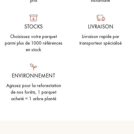
prix
instantané
PARQUET VIEILLI
PARQUET FUMÉ
PARQUET LAMES LARGES XXL
PARQUET EN CHÊNE
STOCKS
LIVRAISON
ACCESSOIRES PARQUET
Choisissez votre parquet
Livraison rapide par
D'INTÉRIEUR
parmi plus de 1000 références
transporteur spécialisé
en stock
Nos conseillers sont disponibles au
0805 82 82 82
ENVIRONNEMENT
Agissez pour la reforestation
de nos forêts, 1 parquet
acheté = 1 arbre planté
VOUS AVEZ UN PROJET ?
Nos experts sont à votre disposition pour vous guider pas à
pas dans le choix et la pose de votre parquet.