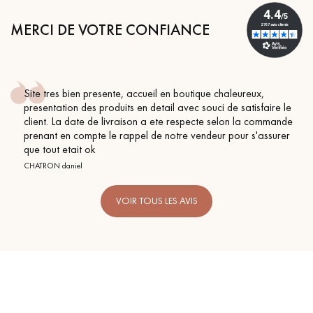
MERCI DE VOTRE CONFIANCE
Site tres bien presente, accueil en boutique chaleureux,
Un expert Décoplus Parquets vous appelle
presentation des produits en detail avec souci de satisfaire le
client. La date de livraison a ete respecte selon la commande
prenant en compte le rappel de notre vendeur pour s'assurer
que tout etait ok
CHATRON daniel
Demandez un rendez-vous personnalisé
VOIR TOUS LES AVIS
Obtenez un devis gratuit !