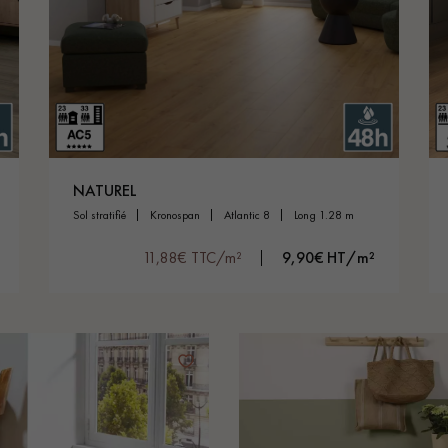
NATUREL
sol stratifié
kronospan
atlantic 8
long 1.28 m
11,88€ TTC/m²
9,90€ HT/m²