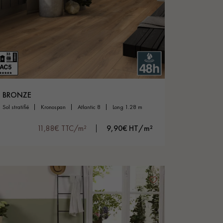
BRONZE
sol stratifié
kronospan
atlantic 8
long 1.28 m
11,88€ TTC/m²
9,90€ HT/m²