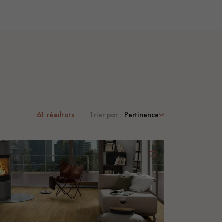
61
résultats
Trier par :
Pertinence
 de votre parquet.