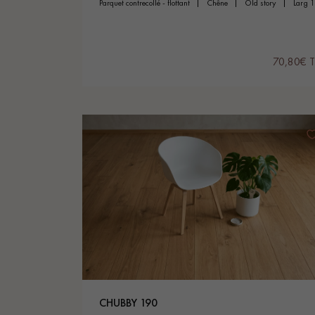
parquet contrecollé - flottant
chêne
old story
larg 
70,80€ 
CHUBBY 190