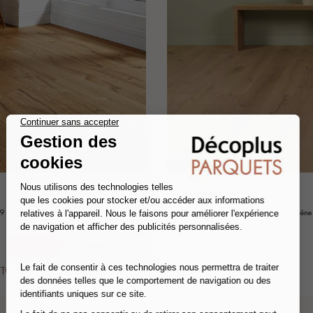
EVEREST
19 cm
parquet contrecollé - flottant
chêne
-43,48%
69,00€ HT/m²
TTC/m²
39,00€ HT/m²