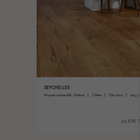
SEYCHELLES
parquet contrecollé - flottant
chêne
old story
larg 
46,80€ 