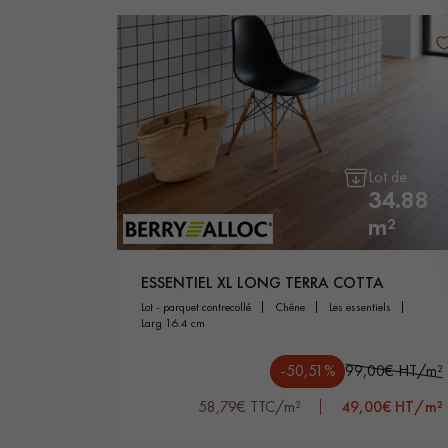
Lot de
34.88
m²
ESSENTIEL XL LONG TERRA COTTA
lot - parquet contrecollé
chêne
les essentiels
larg 16.4 cm
-50,51%
99,00€ HT/m²
58,79€ TTC/m²
49,00€ HT/m²