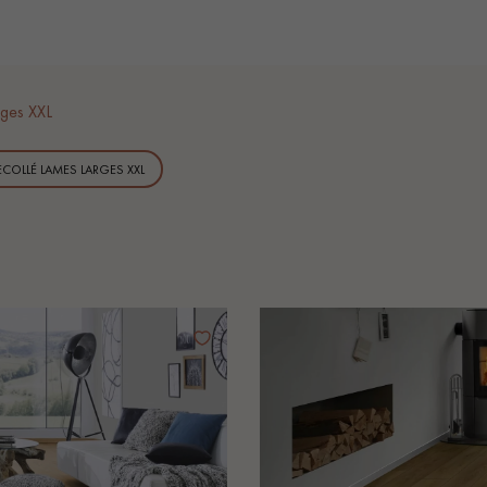
ges XXL
Nos conseillers sont disponibles au
COLLÉ LAMES LARGES XXL
0805 82 82 82
VOUS AVEZ UN PROJET ?
à votre disposition pour vous guider pas à pas dans le choix et la pose
ts vous
Demandez un rendez-vous