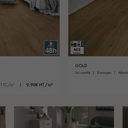
personnalisé
GOLD
sol stratifié
kronospan
atlant
 TTC/m²
9,90€ HT/m²