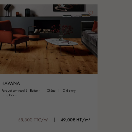
HAVANA
parquet contrecollé - flottant
chêne
old story
larg 19 cm
58,80€ TTC/m²
49,00€ HT/m²