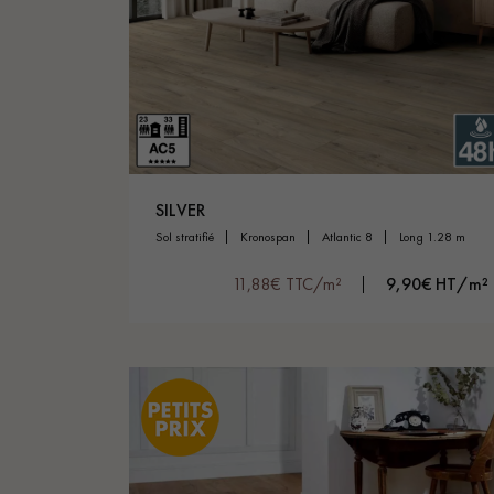
SILVER
sol stratifié
kronospan
atlantic 8
long 1.28 m
11,88€ TTC/m²
9,90€ HT/m²