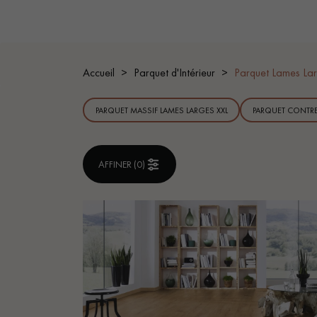
ACCESSOIRES
PARQUET D'INTÉRIEUR
Accueil
Parquet d'Intérieur
Parquet Lames Lar
PARQUET MASSIF LAMES LARGES XXL
PARQUET CONTRE
AFFINER (
0
)
Nos experts sont 
Un expert Décoplus Parque