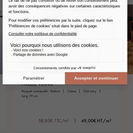
FICELLE VERNIS
parquet contrecollé - flottant
chêne
old story
larg 19 cm
58,80€ TTC/m²
49,00€ HT/m²