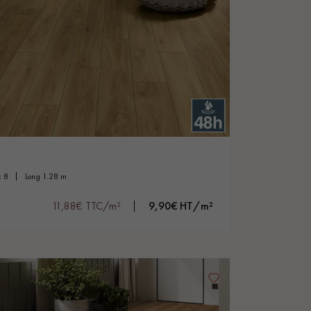
Obtenez un devis gratuit !
ic 8
long 1.28 m
11,88€ TTC/m²
9,90€ HT/m²