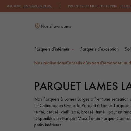
EN SAVOIR PLUS
| PROFITEZ DE NOS PETITS PRIX .
JE DECOUVRE
| TR
Nos showrooms
Parquets d’intérieur
Parquets d’exception
Sol
L
Nos réalisations
Conseils d’experts
Demander un d
PARQUET LAMES L
PARQUET MASSIF
PARQUET
CONTRECOLLÉ -
FLOTTANT
Nos Parquets à Lames Larges offrent une sensation d'
En Chêne ou en Orme, le Parquet à Lames Large se conj
teinté, cérusé, vieilli, scié, brossé, fumé... pour un ren
PARQUET HUILÉ
PARQUET EN BOIS
Disponibles en Parquet Massif et en Parquet Contre
BRUT
petits intérieurs.