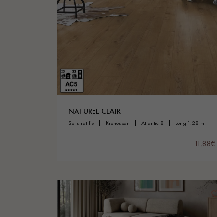
appelle
NATUREL CLAIR
sol stratifié
kronospan
atlantic 8
long 1.28 m
11,88€