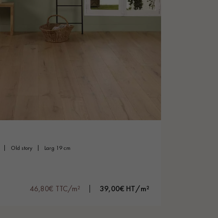
old story
larg 19 cm
46,80€ TTC/m²
39,00€ HT/m²