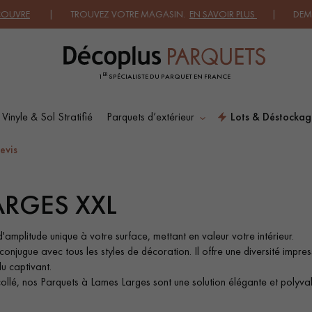
OUVEZ VOTRE MAGASIN.
EN SAVOIR PLUS
| DEMANDEZ UN DEV
ER
1
SPÉCIALISTE DU PARQUET EN FRANCE
 Vinyle & Sol Stratifié
Parquets d’extérieur
Lots & Déstockag
ES RECHERCHES LES PLUS COURANT
evis
ARGES XXL
SOL PLAQUÉ BOIS
PARQUETS À MOTIFS
VERITABLES
amplitude unique à votre surface, mettant en valeur votre intérieur.
ugue avec tous les styles de décoration. Il offre une diversité impression
du captivant.
PARQUET VIEILLI
PARQUET FUMÉ
collé, nos Parquets à Lames Larges sont une solution élégante et poly