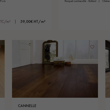
19 cm
parquet contrecollé - flottant
chêne
TTC/m²
59,00€ HT/m²
CANNELLE