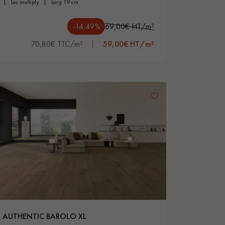
les multiply
larg 19 cm
-14,49%
69,00€ HT/m²
70,80€ TTC/m²
59,00€ HT/m²
AUTHENTIC BAROLO XL