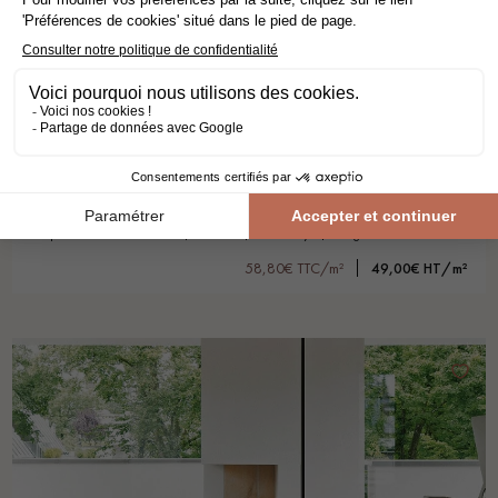
HAVANA
parquet contrecollé - flottant
chêne
old story
larg 19 cm
58,80€ TTC/m²
49,00€ HT/m²