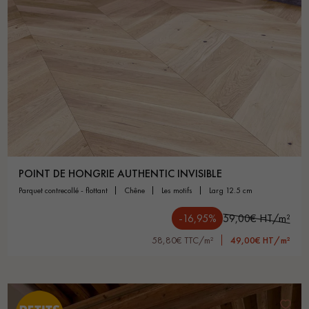
POINT DE HONGRIE AUTHENTIC INVISIBLE
parquet contrecollé - flottant
chêne
les motifs
larg 12.5 cm
-16,95%
59,00€ HT/m²
58,80€ TTC/m²
49,00€ HT/m²