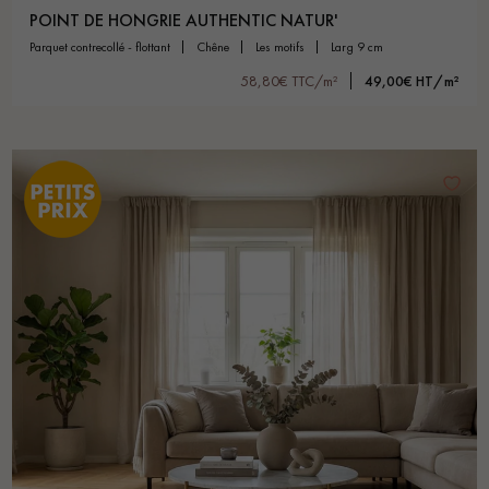
POINT DE HONGRIE AUTHENTIC NATUR'
parquet contrecollé - flottant
chêne
les motifs
larg 9 cm
58,80€ TTC/m²
49,00€ HT/m²