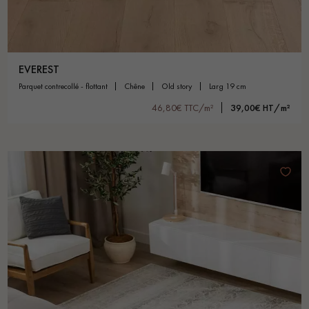
EVEREST
parquet contrecollé - flottant
chêne
old story
larg 19 cm
46,80€ TTC/m²
39,00€ HT/m²