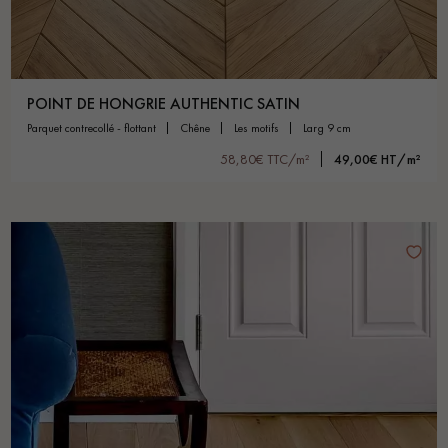
POINT DE HONGRIE AUTHENTIC SATIN
parquet contrecollé - flottant
chêne
les motifs
larg 9 cm
58,80€ TTC/m²
49,00€ HT/m²