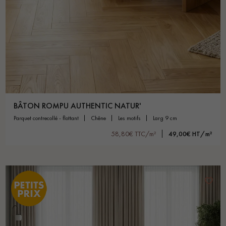
BÂTON ROMPU AUTHENTIC NATUR'
parquet contrecollé - flottant
chêne
les motifs
larg 9 cm
58,80€ TTC/m²
49,00€ HT/m²