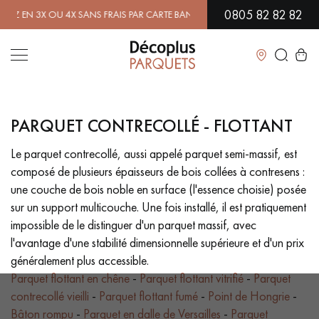
0805 82 82 82
 FRAIS PAR CARTE BANCAIRE.
EN SAVOIR PLUS
| PROFITEZ DE NOS PET
Fermer
PARQUET CONTRECOLLÉ - FLOTTANT
LES RECHERCHES LES PLUS COURANTES
Le parquet contrecollé, aussi appelé parquet semi-massif, est
composé de plusieurs épaisseurs de bois collées à contresens :
PARQUET MASSIF
PARQUET CONTRECOLLÉ - FLOTTANT
une couche de bois noble en surface (l'essence choisie) posée
sur un support multicouche. Une fois installé, il est pratiquement
SOL PLAQUÉ BOIS VERITABLES
PARQUETS À MOTIFS
impossible de le distinguer d'un parquet massif, avec
l'avantage d'une stabilité dimensionnelle supérieure et d'un prix
PARQUET EN BOIS EXOTIQUE
PARQUET VERNIS
généralement plus accessible.
Parquet flottant en chêne
-
Parquet flottant vitrifié
-
Parquet
PARQUET HUILÉ
PARQUET EN BOIS BRUT
contrecollé vieilli
-
Parquet flottant fumé
-
Point de Hongrie
-
Bâton rompu
-
Parquet en dalle de Versailles
-
Parquet
PARQUET VIEILLI
PARQUET FUMÉ