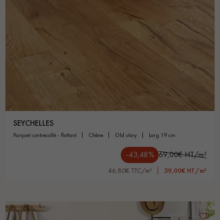
SEYCHELLES
parquet contrecollé - flottant
chêne
old story
larg 19 cm
-43,48%
69,00€ HT/m²
46,80€ TTC/m²
39,00€ HT/m²