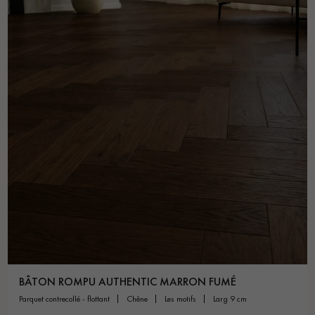
BÂTON ROMPU AUTHENTIC MARRON FUMÉ
parquet contrecollé - flottant
chêne
les motifs
larg 9 cm