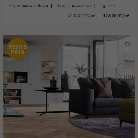
parquet contrecollé - flottant
chêne
les essentiels
larg 19 cm
58,80€ TTC/m²
49,00€ HT/m²