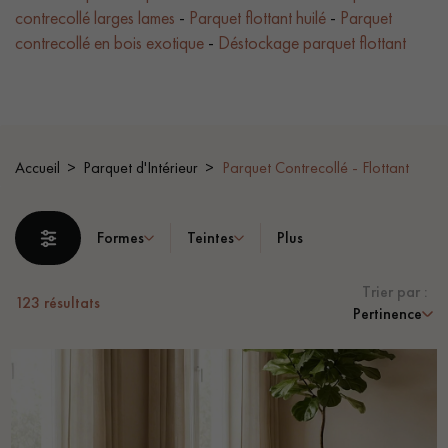
contrecollé larges lames
-
Parquet flottant huilé
-
Parquet
contrecollé en bois exotique
-
Déstockage parquet flottant
PARQUET LAMES LARGES XXL
PARQUET EN CHÊNE
ACCESSOIRES PARQUET
D'INTÉRIEUR
Accueil
Parquet d'Intérieur
Parquet Contrecollé - Flottant
Nos conseillers sont disponibles au
0805 82 82 82
Formes
Teintes
Plus
Trier par :
123
résultats
Pertinence
VOUS AVEZ UN PROJET ?
Nos experts sont à votre disposition pour vous guider pas à pas
dans le choix et la pose de votre parquet.