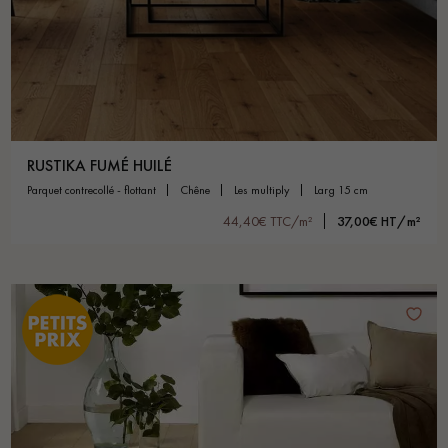
RUSTIKA FUMÉ HUILÉ
parquet contrecollé - flottant
chêne
les multiply
larg 15 cm
44,40€ TTC/m²
37,00€ HT/m²