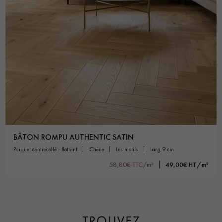
BÂTON ROMPU AUTHENTIC SATIN
parquet contrecollé - flottant
chêne
les motifs
larg 9 cm
58,80€ TTC/m²
49,00€ HT/m²