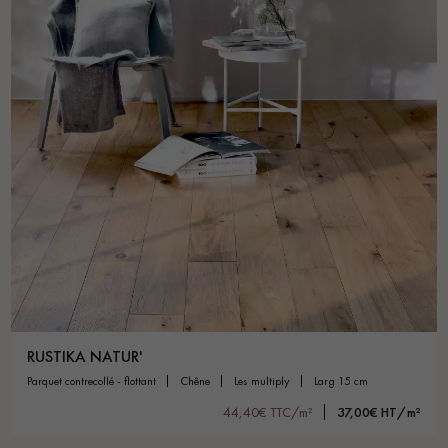
RUSTIKA NATUR'
parquet contrecollé - flottant
chêne
les multiply
larg 15 cm
44,40€ TTC/m²
37,00€ HT/m²