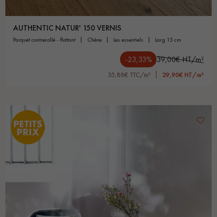
AUTHENTIC NATUR' 150 VERNIS
parquet contrecollé - flottant
chêne
les essentiels
larg 15 cm
-23,33%
39,00€ HT/m²
35,88€ TTC/m²
29,90€ HT/m²