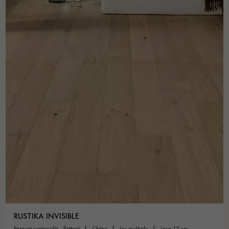
RUSTIKA INVISIBLE
parquet contrecollé - flottant
chêne
les multiply
larg 15 cm