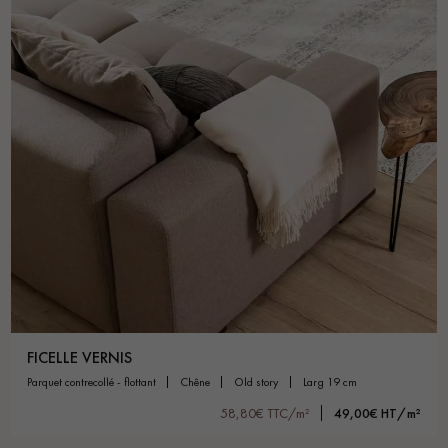
FICELLE VERNIS
parquet contrecollé - flottant
chêne
old story
larg 19 cm
58,80€ TTC/m²
49,00€ HT/m²