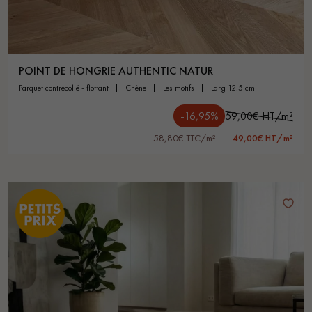
POINT DE HONGRIE AUTHENTIC NATUR
parquet contrecollé - flottant
chêne
les motifs
larg 12.5 cm
-16,95%
59,00€ HT/m²
58,80€ TTC/m²
49,00€ HT/m²