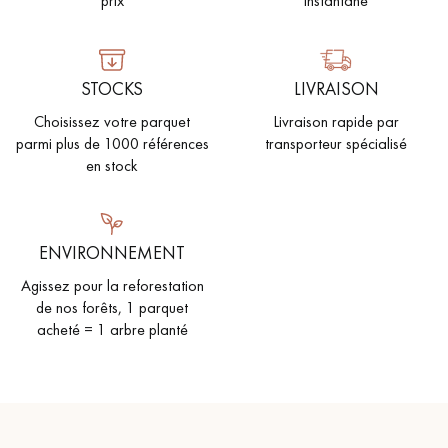
prix
instantané
PARQUET VIEILLI
PARQUET FUMÉ
PARQUET LAMES LARGES XXL
PARQUET EN CHÊNE
STOCKS
LIVRAISON
ACCESSOIRES PARQUET
Choisissez votre parquet
Livraison rapide par
D'INTÉRIEUR
parmi plus de 1000 références
transporteur spécialisé
en stock
Nos conseillers sont disponibles au
0805 82 82 82
ENVIRONNEMENT
Agissez pour la reforestation
de nos forêts, 1 parquet
acheté = 1 arbre planté
VOUS AVEZ UN PROJET ?
Nos experts sont à votre disposition pour vous guider pas à
pas dans le choix et la pose de votre parquet.