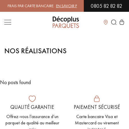
0805 82 82 82
 FRAIS PAR CARTE BANCAIRE.
EN SAVOIR PLUS
| PROFITEZ DE NOS PET
Fermer
NOS RÉALISATIONS
LES RECHERCHES LES PLUS COURANTES
PARQUET MASSIF
PARQUET CONTRECOLLÉ -
FLOTTANT
No posts found
SOL PLAQUÉ BOIS VERITABLES
PARQUETS À MOTIFS
PARQUET EN BOIS EXOTIQUE
PARQUET VERNIS
QUALITÉ GARANTIE
PAIEMENT SÉCURISÉ
Offrez-vous l’assurance d’un
Carte bancaire Visa et
PARQUET HUILÉ
PARQUET EN BOIS BRUT
parquet de qualité au meilleur
Mastercard ou virement