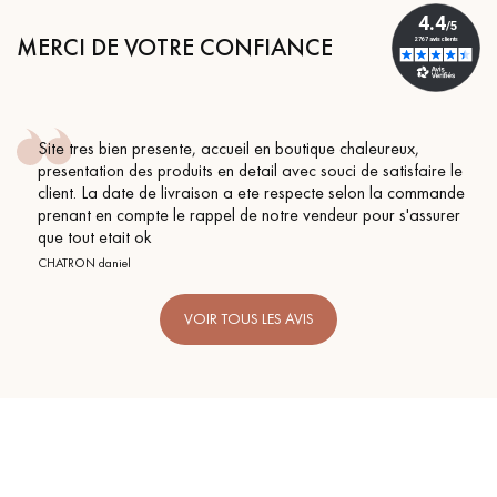
MERCI DE VOTRE CONFIANCE
Site tres bien presente, accueil en boutique chaleureux,
Un expert Décoplus Parquets vous appelle
presentation des produits en detail avec souci de satisfaire le
client. La date de livraison a ete respecte selon la commande
prenant en compte le rappel de notre vendeur pour s'assurer
que tout etait ok
CHATRON daniel
Demandez un rendez-vous personnalisé
VOIR TOUS LES AVIS
Obtenez un devis gratuit !