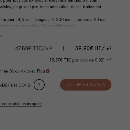
s pour tous vos extérieurs, elles résistent aux UV, sont
cibles, ne grisent pas et ne nécessitent aucun traitement.
 largeur 14,6 cm - Longueur 2 200 mm - Épaisseur 23 mm
 réversibles cannelée / lisse antidérapant
lation rapide rainure & languette
s
ser sur lambourdes - Fixations invisble
 DE VOTRE PROJET
ti 25 ans
-
+
Soit
colis
m²
47,88€ TTC/m²
39,90
€ HT/m²
ié FSC
uter 10% de marge de sécurité (pour les chutes et les
15,37€ TTC par colis de 0.321 m²
pes)
t en 3x ou 4x avec Floa
 TTC
DER UN DEVIS
AJOUTER AU PANIER
r ce produit en magasin
 de votre parquet.