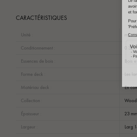
CARACTÉRISTIQUES
Unité :
m²
Conditionnement :
0.321
Essences de bois :
Bois e
Forme deck :
Les la
Matériau deck :
En co
Collection :
Wood 
Épaisseur :
23 m
Largeur :
Larg 