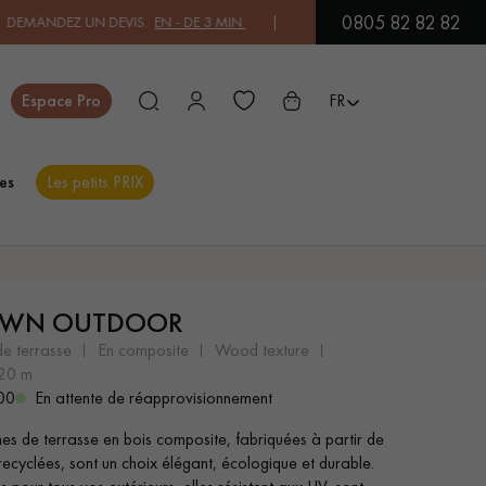
0805 82 82 82
 UN DEVIS.
EN - DE 3 MIN
| PAYEZ EN 3X OU 4X SANS FRAIS PAR C
Fermer
Espace Pro
FR
es
Les petits PRIX
ES
OWN OUTDOOR
PARQUET EN BOIS
PARQUET VERNIS
EXOTIQUE
de terrasse
en composite
wood texture
.20 m
00
En attente de réapprovisionnement
PARQUET LAMES
PARQUET EN CHÊNE
es de terrasse en bois composite, fabriquées à partir de
LARGES XXL
recyclées, sont un choix élégant, écologique et durable.