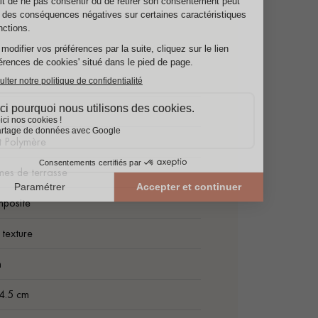
t Polymère
mes de terrasse
mposite
texture
m
14.5 cm