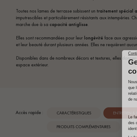
Toutes nos lames de terrasse subissent un
traitement spécial 
imputrescibles et particulièrement résistants aux intempéries. C
marche due à sa
capacité antiglisse
.
Elles sont recommandées pour leur
longévité
face aux agressio
et leur beauté durant plusieurs années. Elles ne requièrent aucu
Disponibles dans de nombreux décors et textures, elles donnent 
espace extérieur.
Accès rapide :
CARACTÉRISTIQUES
ENTRETIEN &
PRODUITS COMPLÉMENTAIRES