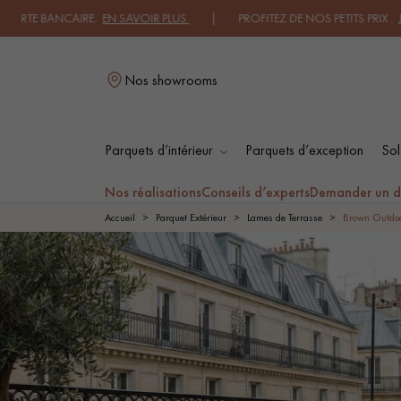
BANCAIRE.
EN SAVOIR PLUS
| PROFITEZ DE NOS PETITS PRIX .
JE DECO
Nos showrooms
Parquets d’intérieur
Parquets d’exception
Sol
L
Nos réalisations
Conseils d’experts
Demander un d
Accueil
Parquet Extérieur
Lames de Terrasse
Brown Outdo
PARQUET MASSIF
PARQUET
CONTRECOLLÉ -
FLOTTANT
PARQUET HUILÉ
PARQUET EN BOIS
BRUT