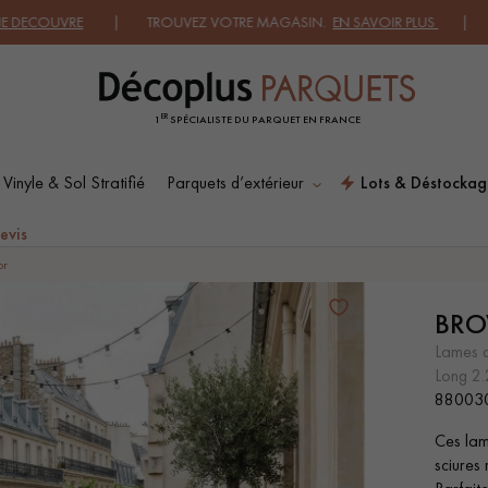
UVRE
| TROUVEZ VOTRE MAGASIN.
EN SAVOIR PLUS
| DEMANDEZ
ER
1
SPÉCIALISTE DU PARQUET EN FRANCE
 Vinyle & Sol Stratifié
Parquets d’extérieur
Lots & Déstockag
ES RECHERCHES LES PLUS COURANT
evis
or
BR
SOL PLAQUÉ BOIS
PARQUETS À MOTIFS
VERITABLES
lames 
long 2
88003
PARQUET VIEILLI
PARQUET FUMÉ
Ces lam
sciures 