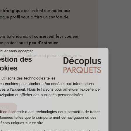
antifongique
qui en font des matériaux
haque profil vous offrira un
confort
de
ns extérieures, et
conservent leur couleur
ne protection et
peu d'entretien
.
du style pour sublimer et personnaliser votre
 POSE