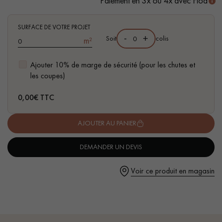
Paiement en 3x ou 4x avec Floa
- Couche d'usure de 4 mm, équivalente à un parquet massif
SURFACE DE VOTRE PROJET
-
+
Soit
colis
m²
Ajouter 10% de marge de sécurité (pour les chutes et
Un expert Décoplus Parquets vous appelle
les coupes)
0,00
€ TTC
AJOUTER AU PANIER
Demandez un rendez-vous personnalisé
DEMANDER UN DEVIS
Voir ce produit en magasin
Obtenez un devis gratuit !