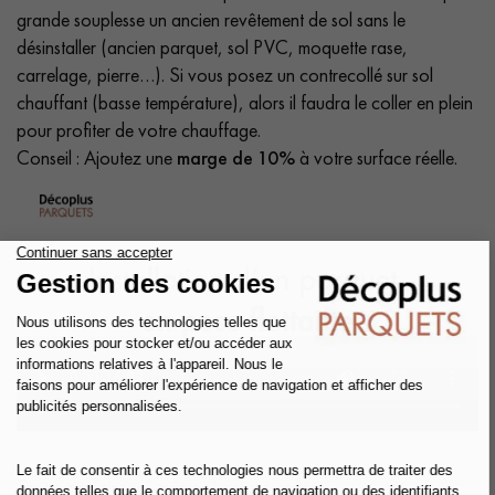
grande souplesse un ancien revêtement de sol sans le
désinstaller (ancien parquet, sol PVC, moquette rase,
carrelage, pierre…). Si vous posez un contrecollé sur sol
chauffant (basse température), alors il faudra le coller en plein
pour profiter de votre chauffage.
Conseil : Ajoutez une
marge de 10%
à votre surface réelle.
Tout pour faire soi-même : La pose collée