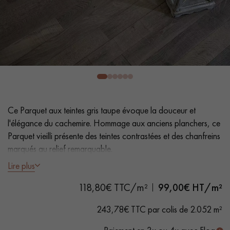
PARQUET VIEILLI
PARQUET FUMÉ
PARQUET LAMES LARGES XXL
PARQUET EN CHÊNE
ACCESSOIRES PARQUET
D'INTÉRIEUR
Nos conseillers sont disponibles au
Ce Parquet aux teintes gris taupe évoque la douceur et
0805 82 82 82
l'élégance du cachemire. Hommage aux anciens planchers, ce
Parquet vieilli présente des teintes contrastées et des chanfreins
marqués au relief remarquable.
Lire plus
- Lames largeur 9 cm
118,80€ TTC/m²
99,00
€ HT/m²
- Fumé, Huile UV naturelle effet ciré
VOUS AVEZ UN PROJET ?
- Brossé, Scié, Chanfreins vieillis et arrondis des 4 côtés
243,78€ TTC par colis de 2.052 m²
- Choix Authentic - Nœuds, gerces, fissures colmatées,
Nos experts sont à votre disposition pour vous guider pas à
aubiers
pas dans le choix et la pose de votre parquet.