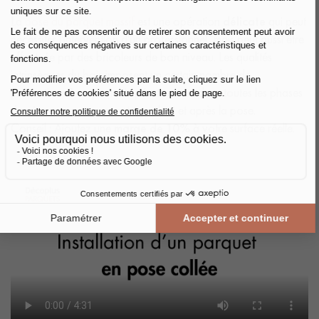
La
pose du parquet massif
est une opération
délicate
qui peut
nécessiter l'intervention d'un professionnel, mais peut aussi être
effectuée par des bricoleurs de bon niveau. Les qualités
intrinsèques du bois imposent un certain nombre de
précautions à respecter impérativement dans toutes les phases
de mise en œuvre : avant, pendant et après la pose.
Conseil : Ajoutez une
marge de 10%
à votre surface réelle.