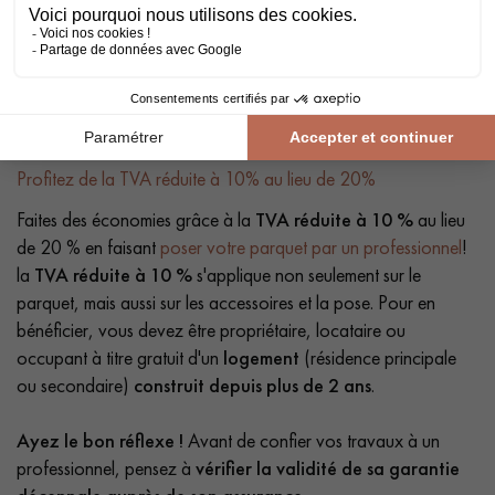
Profitez de la TVA réduite à 10% au lieu de 20%
Faites des économies grâce à la
TVA réduite à 10 %
au lieu
de 20 % en faisant
poser votre parquet par un professionnel
!
la
TVA réduite à 10 %
s'applique non seulement sur le
parquet, mais aussi sur les accessoires et la pose. Pour en
bénéficier, vous devez être propriétaire, locataire ou
occupant à titre gratuit d'un
logement
(résidence principale
ou secondaire)
construit depuis plus de 2 ans
.
Ayez le bon réflexe !
Avant de confier vos travaux à un
professionnel, pensez à
vérifier la validité de sa garantie