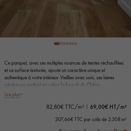
PARQUET VIEILLI
PARQUET FUMÉ
PARQUET LAMES LARGES XXL
PARQUET EN CHÊNE
ACCESSOIRES PARQUET
D'INTÉRIEUR
Nos conseillers sont disponibles au
Ce parquet, avec ses multiples nuances de teintes réchauffées
0805 82 82 82
et sa surface texturée, ajoute un caractère unique et
authentique à votre intérieur. Vieillies avec soin, ses lames
généreuses mettent en valeur la beauté du Chêne.
Lire plus
- Lames largeur XL
19 cm
82,80€ TTC/m²
69,00
€ HT/m²
- Fumé, Huile UV
VOUS AVEZ UN PROJET ?
- Brossé, Scié, Raboté à la main, Chanfreins martelés des 4
207,66€ TTC par colis de 2.508 m²
côtés
Nos experts sont à votre disposition pour vous guider pas à
- Choix Authentic - Nœuds, gerces, fissures colmatées,
pas dans le choix et la pose de votre parquet.