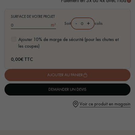
Paiement en 3x ou 4x avec Floa
aubiers
SURFACE DE VOTRE PROJET
-
+
Soit
colis
m²
Ajouter 10% de marge de sécurité (pour les chutes et
Un expert Décoplus Parquets vous appelle
les coupes)
0,00
€ TTC
AJOUTER AU PANIER
Demandez un rendez-vous personnalisé
DEMANDER UN DEVIS
Voir ce produit en magasin
Obtenez un devis gratuit !