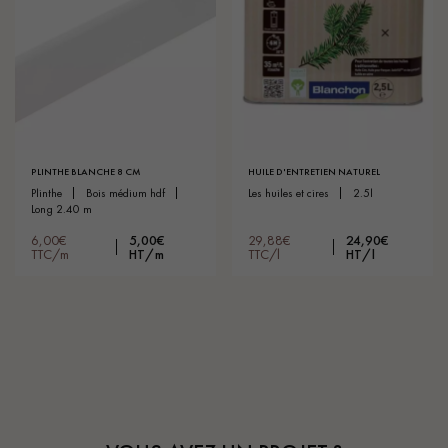
PLINTHE BLANCHE 8 CM
HUILE D'ENTRETIEN NATUREL
plinthe
bois médium hdf
les huiles et cires
2.5l
long 2.40 m
6,00€
5,00€
29,88€
24,90€
TTC/m
HT/m
TTC/l
HT/l