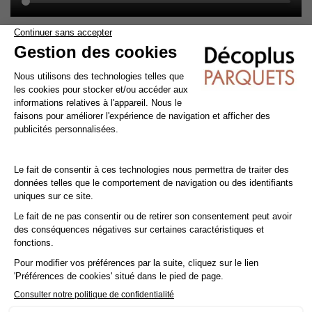
Tout pour faire soi-même : La pose collée
La
pose du parquet massif
est une opération
délicate
qui peut
nécessiter l'intervention d'un professionnel, mais peut aussi être
effectuée par des bricoleurs de bon niveau. Les qualités
intrinsèques du bois imposent un certain nombre de
précautions à respecter impérativement dans toutes les phases
de mise en œuvre : avant, pendant et après la pose.
Conseil : Ajoutez une
marge de 10%
à votre surface réelle.