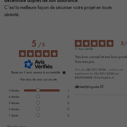
décennale auprès de son assurance.
C’est la meilleure façon de sécuriser votre projet en toute
sérénité.
5
5
/
/
5
Avis vérifié
Très bon conseil et tres bon produit
Yoni tres pro
Avis du
28/07/2026
, suite à une
Basé sur
1
avis soumis à un contrôle
expérience du
15/07/2026
par
BELHOMME christophe A.
Voir tous les avis sur ce site
Utile
(0)
Signaler
5
étoiles
1
4
étoiles
0
3
étoiles
0
2
étoiles
0
1
étoile
0
Trier les avis