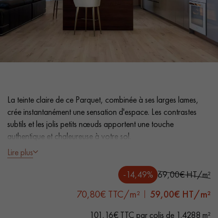
PARQUET VIEILLI
PARQUET FUMÉ
PARQUET LAMES LARGES XXL
PARQUET EN CHÊNE
ACCESSOIRES PARQUET
D'INTÉRIEUR
La teinte claire de ce Parquet, combinée à ses larges lames,
Nos conseillers sont disponibles au
crée instantanément une sensation d'espace. Les contrastes
0805 82 82 82
subtils et les jolis petits nœuds apportent une touche
authentique et chaleureuse à votre sol.
Lire plus
- Larmes largeur XL 15.2 cm - Longeurs fixes 2350 mm
- Aspect Bois chene clair, Vernis mat
-14,49%
69,00€ HT/m²
VOUS AVEZ UN PROJET ?
- Brossé, Chanfreins des 4 côtés
70,80€ TTC/m²
59,00
€ HT/m²
- Choix Authentic - Nœuds, gerces, fissures colmatées,
Nos experts sont à votre disposition pour vous guider pas à
aubiers
pas dans le choix et la pose de votre parquet.
101,16€ TTC par colis de 1.4288 m²