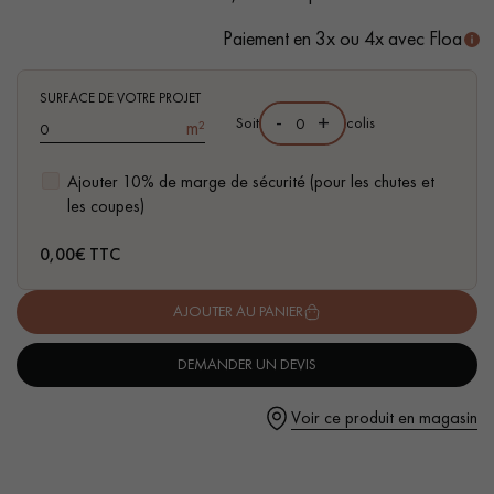
- Couche d'usure de 4 mm, équivalente à un parquet massif
Paiement en 3x ou 4x avec Floa
SURFACE DE VOTRE PROJET
-
+
Soit
colis
m²
Un expert Décoplus Parquets vous appelle
Ajouter 10% de marge de sécurité (pour les chutes et
les coupes)
0,00
€ TTC
Demandez un rendez-vous personnalisé
AJOUTER AU PANIER
DEMANDER UN DEVIS
Voir ce produit en magasin
Obtenez un devis gratuit !