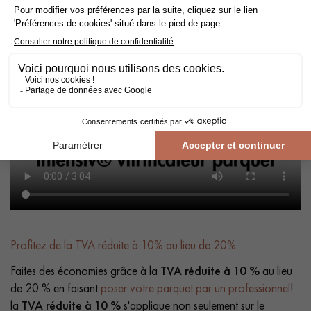
les parquets vitrifiés.
Profitez de la TVA réduite à 10% au lieu de 20%
Faites des économies grâce à la
TVA réduite à 10 %
au lieu
de 20 % en faisant
poser votre parquet par un professionnel
!
la
TVA réduite à 10 %
s'applique non seulement sur le