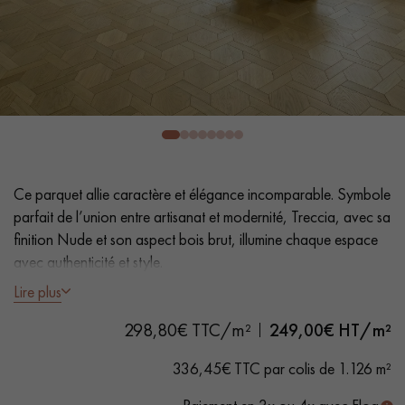
PARQUET VIEILLI
PARQUET FUMÉ
PARQUET LAMES LARGES XXL
PARQUET EN CHÊNE
ACCESSOIRES PARQUET
D'INTÉRIEUR
Nos conseillers sont disponibles au
Ce parquet allie caractère et élégance incomparable. Symbole
0805 82 82 82
parfait de l’union entre artisanat et modernité, Treccia, avec sa
finition Nude et son aspect bois brut, illumine chaque espace
avec authenticité et style.
Lire plus
- Aspect bois brut, Vernis invisible mat
298,80€ TTC/m²
249,00
€ HT/m²
- Légèrement brossé, Chanfreins des 4 côtés
VOUS AVEZ UN PROJET ?
- Choix Sélection - rendu homogène, rares nœuds < 10 mm et
336,45€ TTC par colis de 1.126 m²
traces d'aubiers
Nos experts sont à votre disposition pour vous guider pas à
pas dans le choix et la pose de votre parquet.