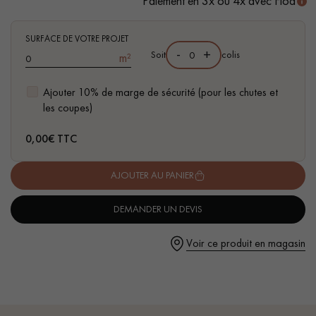
Paiement en 3x ou 4x avec Floa
SURFACE DE VOTRE PROJET
-
+
Soit
colis
m²
Ajouter 10% de marge de sécurité (pour les chutes et
Un expert Décoplus Parquets vous appelle
les coupes)
0,00
€ TTC
AJOUTER AU PANIER
Demandez un rendez-vous personnalisé
DEMANDER UN DEVIS
Voir ce produit en magasin
Obtenez un devis gratuit !