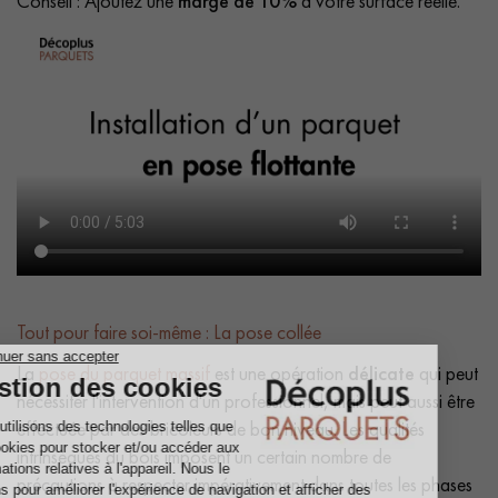
Conseil : Ajoutez une
marge de 10%
à votre surface réelle.
Tout pour faire soi-même : La pose collée
La
pose du parquet massif
est une opération
délicate
qui peut
nécessiter l'intervention d'un professionnel, mais peut aussi être
effectuée par des bricoleurs de bon niveau. Les qualités
intrinsèques du bois imposent un certain nombre de
précautions à respecter impérativement dans toutes les phases