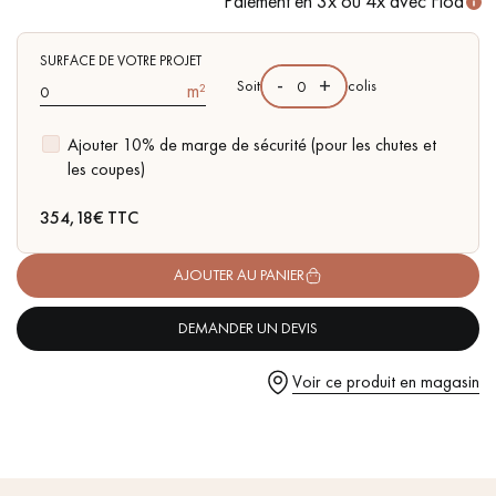
Paiement en 3x ou 4x avec Floa
- Choix
Sélection
- rendu homogène, rares nœuds < 10 mm
et traces d'aubiers
SURFACE DE VOTRE PROJET
- Couche d'usure de 4 mm, équivalente à un parquet massif
-
+
Soit
colis
m²
- Parquet certifié FSC
- Disponible dans d'autres formats
Ajouter 10% de marge de sécurité (pour les chutes et
Un expert Décoplus Parquets vous appelle
les coupes)
354,18
€ TTC
AJOUTER AU PANIER
Demandez un rendez-vous personnalisé
DEMANDER UN DEVIS
Voir ce produit en magasin
Obtenez un devis gratuit !