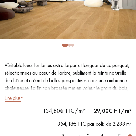
PARQUET VIEILLI
PARQUET FUMÉ
PARQUET LAMES LARGES XXL
PARQUET EN CHÊNE
ACCESSOIRES PARQUET
D'INTÉRIEUR
Nos conseillers sont disponibles au
Véritable luxe, les lames extra larges et longues de ce parquet,
0805 82 82 82
sélectionnées au cœur de l'arbre, subliment la teinte naturelle
du chêne et créent de belles perspectives dans une ambiance
chaleureuse. La finition brossée met en valeur le grain du bois,
tandis que le vernis extra mat effet ciré apporte une élégance
Lire plus
intemporelle.
154,80€ TTC/m²
129,00
€ HT/m²
VOUS AVEZ UN PROJET ?
- Lames largeur
XXL 26 cm
- Longueur 2 200 mm
354,18€ TTC par colis de 2.288 m²
- Vernis mat effet ciré
Nos experts sont à votre disposition pour vous guider pas à
- Brossé, Chanfreins des 2 côtés
pas dans le choix et la pose de votre parquet.