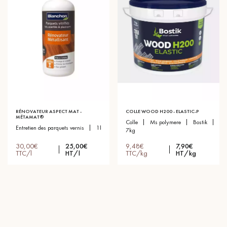
RÉNOVATEUR ASPECT MAT -
COLLE WOOD H200 - ELASTIC-P
MÉTAMAT®
colle
ms polymere
bostik
entretien des parquets vernis
1l
7kg
30,00€
25,00€
9,48€
7,90€
TTC/l
HT/l
TTC/kg
HT/kg