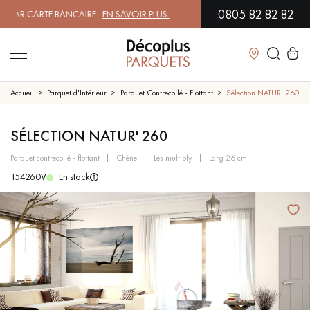
0805 82 82 82
R CARTE BANCAIRE.
EN SAVOIR PLUS
| PROFITEZ DE NOS PETITS PRIX 
Fermer
Accueil
Parquet d'Intérieur
Parquet Contrecollé - Flottant
Sélection NATUR' 260
LES RECHERCHES LES PLUS COURANTES
SÉLECTION NATUR' 260
parquet contrecollé - flottant
chêne
les multiply
larg 26 cm
PARQUET MASSIF
PARQUET CONTRECOLLÉ -
154260V
En stock
FLOTTANT
SOL PLAQUÉ BOIS VERITABLES
PARQUETS À MOTIFS
PARQUET EN BOIS EXOTIQUE
PARQUET VERNIS
PARQUET HUILÉ
PARQUET EN BOIS BRUT