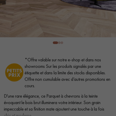
PARQUET VIEILLI
PARQUET FUMÉ
PARQUET LAMES LARGES XXL
PARQUET EN CHÊNE
ACCESSOIRES PARQUET
D'INTÉRIEUR
Nos conseillers sont disponibles au
*Offre valable sur notre e-shop et dans nos
0805 82 82 82
showrooms Sur les produits signalés par une
étiquette et dans la limite des stocks disponibles.
Offre non cumulable avec d’autres promotions en
cours.
D'une rare élégance, ce Parquet à chevrons à la teinte
VOUS AVEZ UN PROJET ?
évoquant le bois brut illuminera votre intérieur. Son grain
Nos experts sont à votre disposition pour vous guider pas à
impeccable et sa finition mate ajoutent une touche à la fois
pas dans le choix et la pose de votre parquet.
chic et moderne.