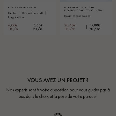
PLINTHE BLANCHE 8 CM
ISOLANT SOUS COUCHE
ISOLNOISE CAOUTCHOU 6 MM
plinthe
bois médium hdf
isolant et sous couche
long 2.40 m
6,00€
5,00€
20,40€
17,00€
TTC/m
HT/m
TTC/m²
HT/m²
VOUS AVEZ UN PROJET ?
Nos experts sont à votre disposition pour vous guider pas à
pas dans le choix et la pose de votre parquet.