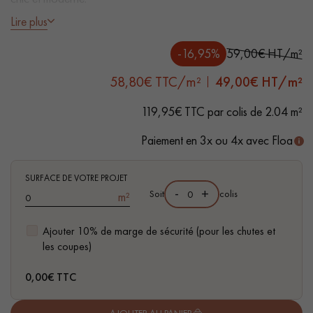
Lire plus
- Lames Largeur généreuse 12,5 cm
- Vernis invisible mat
-16,95%
59,00€ HT/m²
- Brossé, Chanfreins des 4 côtés
58,80€ TTC/m²
49,00
€ HT/m²
- Choix Authentic - rendu nœuds, gerces, fissures colmatées,
Un expert Décoplus Parquets vous appelle
aubiers
119,95€ TTC par colis de 2.04 m²
- Disponible dans d'autres formats
Paiement en 3x ou 4x avec Floa
SURFACE DE VOTRE PROJET
-
+
Demandez un rendez-vous personnalisé
Soit
colis
m²
Ajouter 10% de marge de sécurité (pour les chutes et
les coupes)
0,00
€ TTC
Obtenez un devis gratuit !