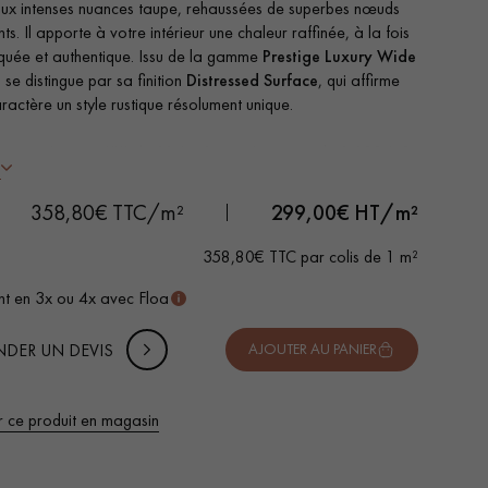
ux intenses nuances taupe, rehaussées de superbes nœuds
s. Il apporte à votre intérieur une chaleur raffinée, à la fois
iquée et authentique. Issu de la gamme
Prestige Luxury Wide
il se distingue par sa finition
Distressed Surface
, qui affirme
ractère un style rustique résolument unique.
esure - Largeur XXL de 28 à 48 cm - Longueur de 2 100 à 3
s
m
 DE VOTRE PROJET
naturelle
-
+
Soit
colis
m²
358,80€ TTC/m²
299,00
€ HT/m²
, Cérusé, Vieilli
 Authentic - Nœuds, gerces, fissures colmatées, aubiers
uter 10% de marge de sécurité (pour les chutes et les
358,80€ TTC par colis de 1 m²
e d'usure de 4 mm, équivalente à un parquet massif
pes)
et certifié FSC - Cradle to Cradle™
t en 3x ou 4x avec Floa
qué aux Pays-Bas
 TTC
nible dans d'autres formats
DER UN DEVIS
AJOUTER AU PANIER
 de votre parquet.
r ce produit en magasin