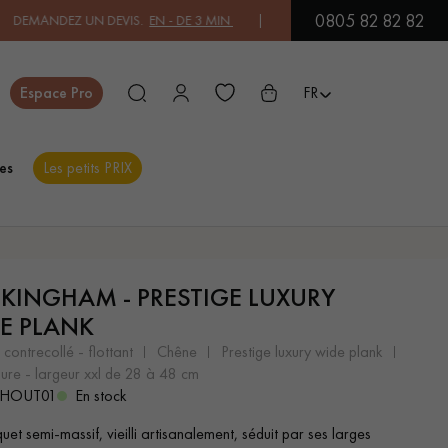
0805 82 82 82
DEVIS.
EN - DE 3 MIN
| PAYEZ EN 3X OU 4X SANS FRAIS PAR CARTE 
Fermer
Espace Pro
FR
es
Les petits PRIX
ES
KINGHAM - PRESTIGE LUXURY
PARQUET EN BOIS
PARQUET VERNIS
EXOTIQUE
E PLANK
 contrecollé - flottant
chêne
prestige luxury wide plank
sure - largeur xxl de 28 à 48 cm
HOUT01
En stock
PARQUET LAMES
PARQUET EN CHÊNE
LARGES XXL
et semi-massif, vieilli artisanalement, séduit par ses larges