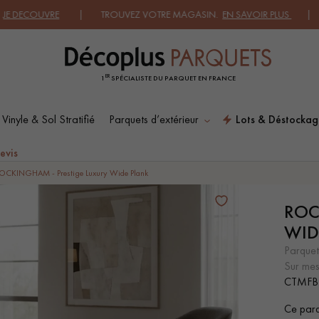
 TROUVEZ VOTRE MAGASIN.
EN SAVOIR PLUS
| DEMANDEZ UN 
ER
1
SPÉCIALISTE DU PARQUET EN FRANCE
 Vinyle & Sol Stratifié
Parquets d’extérieur
Lots & Déstockag
ES RECHERCHES LES PLUS COURANT
evis
OCKINGHAM - Prestige Luxury Wide Plank
ROC
SOL PLAQUÉ BOIS
PARQUETS À MOTIFS
VERITABLES
WID
parquet
sur me
CTMFB
PARQUET VIEILLI
PARQUET FUMÉ
Ce parqu