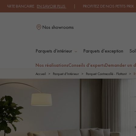
IRE.
EN SAVOIR PLUS
| PROFITEZ DE NOS PETITS PRIX .
JE DECOUVRE
|
Nos showrooms
Parquets d’intérieur
Parquets d’exception
Sol
L
Nos réalisations
Conseils d’experts
Demander un d
Accueil
Parquet d'Intérieur
Parquet Contrecollé - Flottant
R
PARQUET MASSIF
PARQUET
CONTRECOLLÉ -
FLOTTANT
PARQUET HUILÉ
PARQUET EN BOIS
BRUT