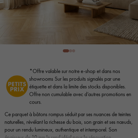
PARQUET VIEILLI
PARQUET FUMÉ
PARQUET LAMES LARGES XXL
PARQUET EN CHÊNE
ACCESSOIRES PARQUET
D'INTÉRIEUR
Nos conseillers sont disponibles au
*Offre valable sur notre e-shop et dans nos
0805 82 82 82
showrooms Sur les produits signalés par une
étiquette et dans la limite des stocks disponibles.
Offre non cumulable avec d’autres promotions en
cours.
Ce parquet à bâtons rompus séduit par ses nuances de teintes
VOUS AVEZ UN PROJET ?
naturelles, révélant la richesse du bois, son grain et ses nœuds,
Nos experts sont à votre disposition pour vous guider pas à
pour un rendu lumineux, authentique et intemporel. Son
pas dans le choix et la pose de votre parquet.
épaisseur de 10 mm le rend idéal pour la rénovation.