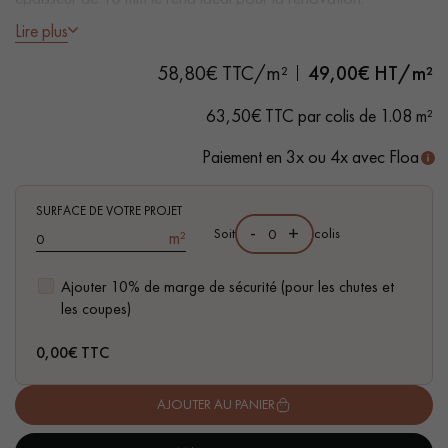
Lire plus
- Lames Largeur 9 cm
58,80€ TTC/m²
49,00
€ HT/m²
- Épaisseur 10 mm dont 3 mm de bois noble
- Brossé, Vernis extra mat
63,50€ TTC par colis de 1.08 m²
- Brossé, Chanfreins travaillés et arrondis des 4 côtés
Un expert Décoplus Parquets vous appelle
- Choix Authentic - nœuds, gerces, fissures colmatées, aubiers
Paiement en 3x ou 4x avec Floa
SURFACE DE VOTRE PROJET
-
+
Soit
colis
m²
Demandez un rendez-vous personnalisé
Ajouter 10% de marge de sécurité (pour les chutes et
les coupes)
0,00
€ TTC
AJOUTER AU PANIER
Obtenez un devis gratuit !