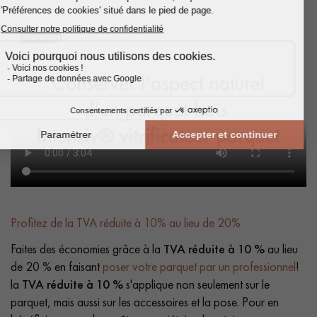
Profitez de la TVA réduite à 10% au lieu de 20%
Faites des économies grâce à la
TVA réduite à 10 %
au lieu
de 20 % en faisant
poser votre parquet par un professionnel
!
la
TVA réduite à 10 %
s'applique non seulement sur le
parquet, mais aussi sur les accessoires et la pose. Pour en