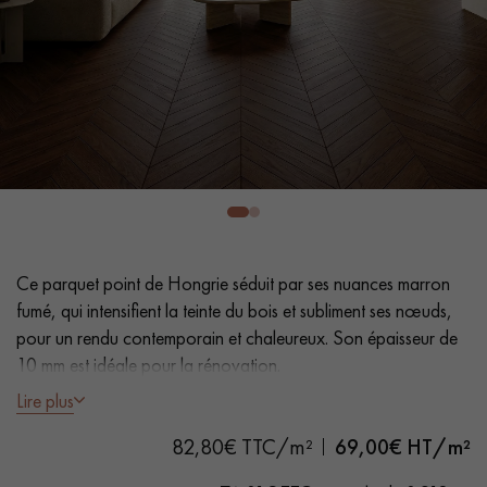
PARQUET VIEILLI
PARQUET FUMÉ
PARQUET LAMES LARGES XXL
PARQUET EN CHÊNE
ACCESSOIRES PARQUET
D'INTÉRIEUR
Nos conseillers sont disponibles au
0805 82 82 82
Ce parquet point de Hongrie séduit par ses nuances marron
fumé, qui intensifient la teinte du bois et subliment ses nœuds,
pour un rendu contemporain et chaleureux. Son épaisseur de
10 mm est idéale pour la rénovation.
Lire plus
VOUS AVEZ UN PROJET ?
- Lames Largeur 9 cm
82,80€ TTC/m²
69,00
€ HT/m²
- Épaisseur 10 mm dont 3 mm de bois noble
Nos experts sont à votre disposition pour vous guider pas à
- Fumé, Vernis mat
pas dans le choix et la pose de votre parquet.