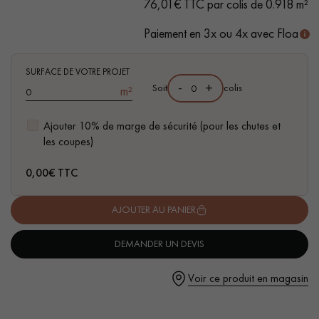
76,01€ TTC par colis de 0.918 m²
- Brossé, Chanfreins travaillés et arrondis des 4 côtés
- Choix Authentic - nœuds, gerces, fissures colmatées, aubiers
Paiement en 3x ou 4x avec Floa
SURFACE DE VOTRE PROJET
-
+
Soit
colis
m²
Un expert Décoplus Parquets vous appelle
Ajouter 10% de marge de sécurité (pour les chutes et
les coupes)
0,00
€ TTC
Demandez un rendez-vous personnalisé
AJOUTER AU PANIER
DEMANDER UN DEVIS
Voir ce produit en magasin
Obtenez un devis gratuit !