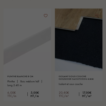
PLINTHE BLANCHE 8 CM
ISOLANT SOUS COUCHE
ISOLNOISE CAOUTCHOU 6 MM
plinthe
bois médium hdf
isolant et sous couche
long 2.40 m
6,00€
5,00€
20,40€
17,00€
TTC/m
HT/m
TTC/m²
HT/m²