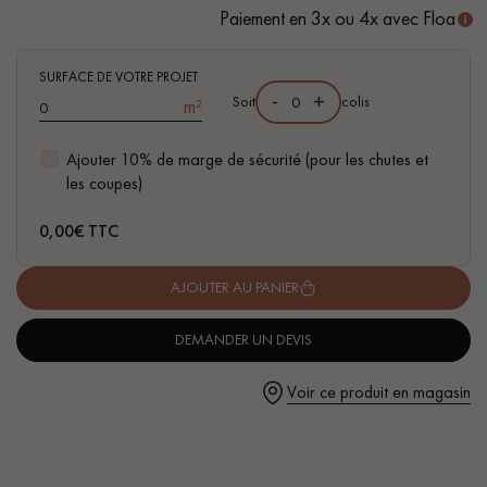
- Choix Sélection - rendu homogène, rares nœuds < 10 mm
Paiement en 3x ou 4x avec Floa
- Disponible dans d'autres formats
SURFACE DE VOTRE PROJET
-
+
Soit
colis
m²
Un expert Décoplus Parquets vous appelle
Ajouter 10% de marge de sécurité (pour les chutes et
les coupes)
0,00
€ TTC
AJOUTER AU PANIER
Demandez un rendez-vous personnalisé
DEMANDER UN DEVIS
Voir ce produit en magasin
Obtenez un devis gratuit !