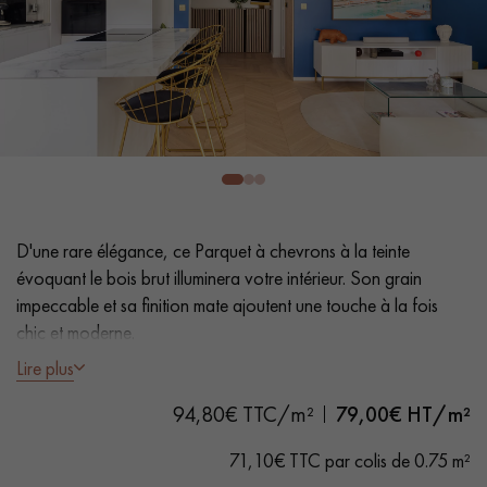
PARQUET VIEILLI
PARQUET FUMÉ
PARQUET LAMES LARGES XXL
PARQUET EN CHÊNE
ACCESSOIRES PARQUET
D'INTÉRIEUR
Nos conseillers sont disponibles au
D'une rare élégance, ce Parquet à chevrons à la teinte
0805 82 82 82
évoquant le bois brut illuminera votre intérieur. Son grain
impeccable et sa finition mate ajoutent une touche à la fois
chic et moderne.
Lire plus
- Lames Largeur 9 cm
VOUS AVEZ UN PROJET ?
94,80€ TTC/m²
79,00
€ HT/m²
- Ouverture à 45°
- Aspect bois brut, Vernis invisible mat
Nos experts sont à votre disposition pour vous guider pas à
71,10€ TTC par colis de 0.75 m²
- Brossé, Chanfreins des 4 côtés
pas dans le choix et la pose de votre parquet.