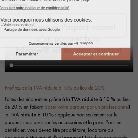
Profitez de la TVA réduite à 10% au lieu de 20%
Faites des économies grâce à la
TVA réduite à 10 %
au lieu
de 20 % en faisant
poser votre parquet par un professionnel
!
la
TVA réduite à 10 %
s'applique non seulement sur le
parquet, mais aussi sur les accessoires et la pose. Pour en
bénéficier, vous devez être propriétaire, locataire ou
occupant à titre gratuit d'un
logement
(résidence principale