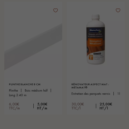
PLINTHE BLANCHE 8 CM
RÉNOVATEUR ASPECT MAT -
MÉTAMAT®
plinthe
bois médium hdf
entretien des parquets vernis
1l
long 2.40 m
6,00€
5,00€
30,00€
25,00€
TTC/m
HT/m
TTC/l
HT/l