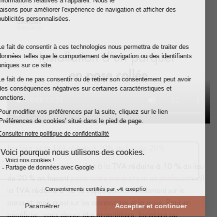
Profitez de la TVA réduite à 10% au lieu de 20%
Faites des économies grâce à la
TVA réduite à 10 %
au lieu
de 20 % en faisant
poser votre parquet par un professionnel
!
la
TVA réduite à 10 %
s'applique non seulement sur le
parquet, mais aussi sur les accessoires et la pose. Pour en
bénéficier, vous devez être propriétaire, locataire ou