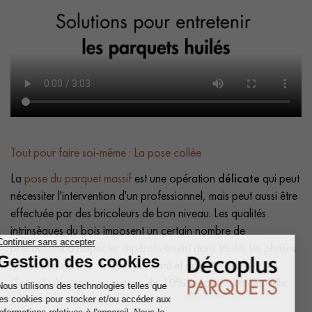
Tout pour faire soi-même : La pose collée
La
pose du parquet massif
est une opération
délicate
qui peut
nécessiter l'intervention d'un professionnel, mais peut aussi être
effectuée par des bricoleurs de bon niveau. Les qualités
intrinsèques du bois imposent un certain nombre de
précautions à respecter impérativement dans toutes les phases
de mise en œuvre : avant, pendant et après la pose.
Conseil : Ajoutez une
marge de 10%
à votre surface réelle.