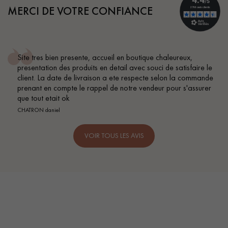
MERCI DE VOTRE CONFIANCE
ien presente, accueil en boutique chaleureux,
Conseil pa
n des produits en detail avec souci de satisfaire le
BEILE FRANC
date de livraison a ete respecte selon la commande
 compte le rappel de notre vendeur pour s'assurer
ait ok
iel
VOIR TOUS LES AVIS