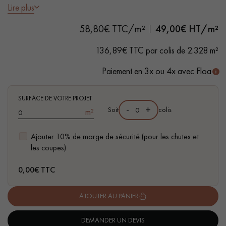
Lire plus
- Lames largeur 15 cm
58,80€ TTC/m²
49,00
€ HT/m²
- Fumé par thermotraitement pour une teinte intense dans la
masse, Huilé incolore
136,89€ TTC par colis de 2.328 m²
- Chanfreins des 4 côtés
- Choix Select - rendu homogène, grain régulier, peu marqué
Paiement en 3x ou 4x avec Floa
Un expert Décoplus Parquets vous appelle
- Compatible pièces d'eau
- Parquet certifié FSC
SURFACE DE VOTRE PROJET
-
+
Soit
colis
m²
Ajouter 10% de marge de sécurité (pour les chutes et
Demandez un rendez-vous personnalisé
les coupes)
0,00
€ TTC
AJOUTER AU PANIER
Obtenez un devis gratuit !
DEMANDER UN DEVIS