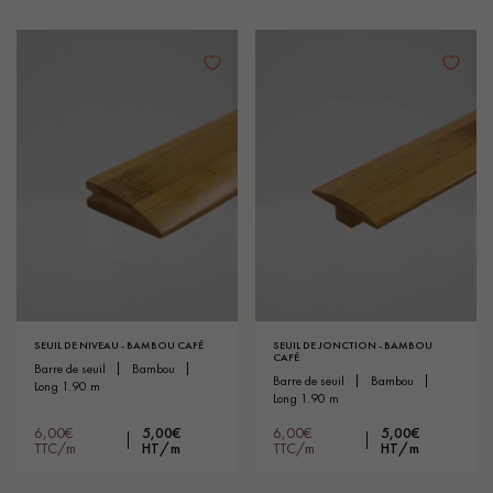
SEUIL DE NIVEAU - BAMBOU CAFÉ
SEUIL DE JONCTION - BAMBOU
CAFÉ
barre de seuil
bambou
barre de seuil
bambou
long 1.90 m
long 1.90 m
6,00€
5,00€
6,00€
5,00€
TTC/m
HT/m
TTC/m
HT/m