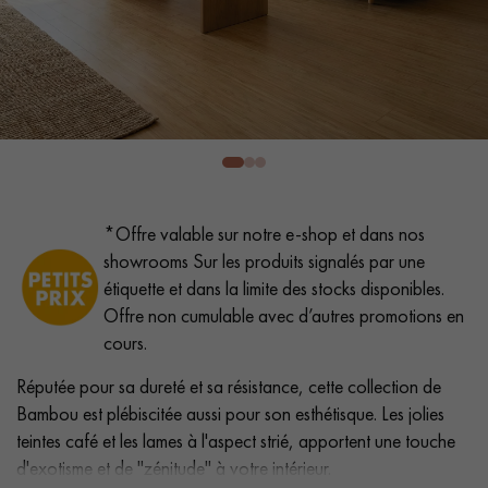
PARQUET VIEILLI
PARQUET FUMÉ
PARQUET LAMES LARGES XXL
PARQUET EN CHÊNE
ACCESSOIRES PARQUET
D'INTÉRIEUR
Nos conseillers sont disponibles au
*Offre valable sur notre e-shop et dans nos
0805 82 82 82
showrooms Sur les produits signalés par une
étiquette et dans la limite des stocks disponibles.
Offre non cumulable avec d’autres promotions en
cours.
Réputée pour sa dureté et sa résistance, cette collection de
VOUS AVEZ UN PROJET ?
Bambou est plébiscitée aussi pour son esthétisque. Les jolies
teintes café et les lames à l'aspect strié, apportent une touche
Nos experts sont à votre disposition pour vous guider pas à
d'exotisme et de "zénitude" à votre intérieur.
pas dans le choix et la pose de votre parquet.