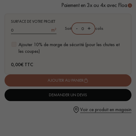
sans aubiers
Paiement en 3x ou 4x avec Floa
- Disponible dans d'autres formats
- Parquet certifié FSC
SURFACE DE VOTRE PROJET
-
+
Soit
colis
m²
Un expert Décoplus Parquets vous appelle
Ajouter 10% de marge de sécurité (pour les chutes et
les coupes)
0,00
€ TTC
AJOUTER AU PANIER
Demandez un rendez-vous personnalisé
DEMANDER UN DEVIS
Voir ce produit en magasin
Obtenez un devis gratuit !