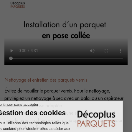
Nettoyage et entretien des parquets vernis
Évitez de mouiller le parquet vernis. Pour le nettoyage,
privilégiez un nettoyage à sec avec un balai ou un aspirateur
équipé d’une brosse adaptée.
Pour l'entretien courant, utilisez une serpillière légèrement
humide avec un shampooing doux spécialement conçu pour
les parquets vitrifiés.