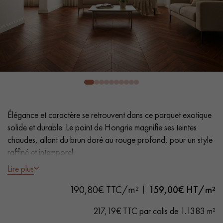
PARQUET VIEILLI
PARQUET FUMÉ
PARQUET LAMES LARGES XXL
PARQUET EN CHÊNE
ACCESSOIRES PARQUET
D'INTÉRIEUR
Nos conseillers sont disponibles au
Élégance et caractère se retrouvent dans ce parquet exotique
0805 82 82 82
solide et durable. Le point de Hongrie magnifie ses teintes
chaudes, allant du brun doré au rouge profond, pour un style
raffiné et intemporel.
Lire plus
- Lames Largeur 9,3 cm
VOUS AVEZ UN PROJET ?
190,80€ TTC/m²
159,00
€ HT/m²
- Vernis naturel
- Chanfreins des 4 côtés
Nos experts sont à votre disposition pour vous guider pas à
217,19€ TTC par colis de 1.1383 m²
- Choix Sélect - grain régulier et homogène, rares nœuds,
pas dans le choix et la pose de votre parquet.