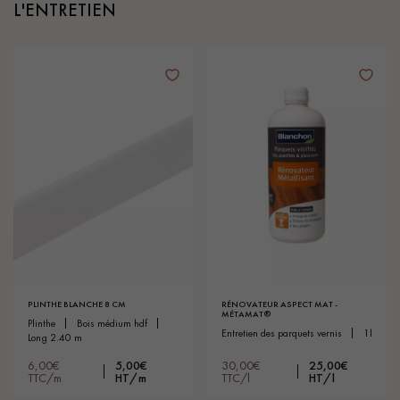
L'ENTRETIEN
PLINTHE BLANCHE 8 CM
RÉNOVATEUR ASPECT MAT -
MÉTAMAT®
plinthe
bois médium hdf
entretien des parquets vernis
1l
long 2.40 m
6,00€
5,00€
30,00€
25,00€
TTC/m
HT/m
TTC/l
HT/l