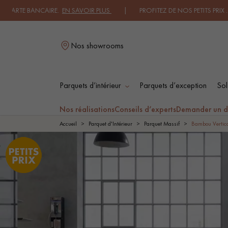
ANCAIRE.
EN SAVOIR PLUS
| PROFITEZ DE NOS PETITS PRIX .
JE DECOU
Nos showrooms
Parquets d’intérieur
Parquets d’exception
Sol
L
Nos réalisations
Conseils d’experts
Demander un d
Accueil
Parquet d'Intérieur
Parquet Massif
Bambou Vertic
PARQUET MASSIF
PARQUET
CONTRECOLLÉ -
FLOTTANT
PARQUET HUILÉ
PARQUET EN BOIS
BRUT