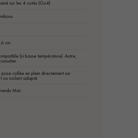
einé sur les 4 cotés (Go4)
ambous
m
9.6 cm
ompatible (si basse température). Autre,
onsulter.
 pose collée en plein directement sur
t ou isolant adapté
 rendu Mat