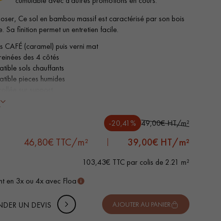
cumulable avec d’autres promotions en cours.
poser, Ce sol en bambou massif est caractérisé par son bois
. Sa finition permet un entretien facile.
is CAFÉ (caramel) puis verni mat
reinées des 4 côtés
tible sols chauffants
tible pieces humides
collée sur support
s
-20,41%
49,00€ HT/m²
 DE VOTRE PROJET
-
+
Soit
colis
m²
46,80€ TTC/m²
39,00
€ HT/m²
uter 10% de marge de sécurité (pour les chutes et les
103,43€ TTC par colis de 2.21 m²
pes)
 de votre parquet.
t en 3x ou 4x avec Floa
 TTC
DER UN DEVIS
AJOUTER AU PANIER