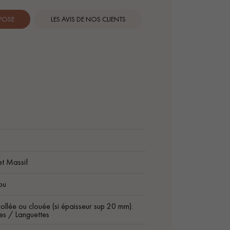
 POSE
LES AVIS DE NOS CLIENTS
et Massif
ou
ollée ou clouée (si épaisseur sup 20 mm).
es / Languettes