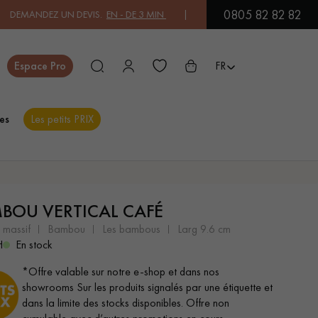
0805 82 82 82
UN DEVIS.
EN - DE 3 MIN
| PAYEZ EN 3X OU 4X SANS FRAIS PAR CA
Fermer
Espace Pro
FR
es
Les petits PRIX
ES
BOU VERTICAL CAFÉ
PARQUET EN BOIS
PARQUET VERNIS
EXOTIQUE
t massif
bambou
les bambous
larg 9.6 cm
H
En stock
*Offre valable sur notre e-shop et dans nos
PARQUET LAMES
PARQUET EN CHÊNE
showrooms Sur les produits signalés par une étiquette et
LARGES XXL
dans la limite des stocks disponibles. Offre non