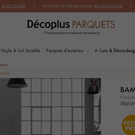
VRE
| TROUVEZ VOTRE MAGASIN.
EN SAVOIR PLUS
| DEMANDEZ 
ER
1
SPÉCIALISTE DU PARQUET EN FRANCE
 Vinyle & Sol Stratifié
Parquets d’extérieur
Lots & Déstockag
ES RECHERCHES LES PLUS COURANT
evis
al Café
BAM
SOL PLAQUÉ BOIS
PARQUETS À MOTIFS
VERITABLES
parque
7001V
PARQUET VIEILLI
PARQUET FUMÉ