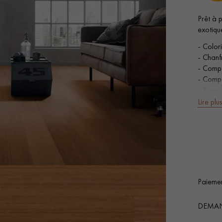
Prêt à 
exotique
- Color
- Chanf
- Compa
Nos conseillers sont disponibles au
- Compa
0805 82 82 82
- Pose 
Lire plu
SURFACE
VOUS AVEZ UN PROJET ?
Ajo
cou
à votre disposition pour vous guider pas à pas dans le choix et la pose
Paiemen
0,00
€
DEMAN
ts vous
Demandez un rendez-vous