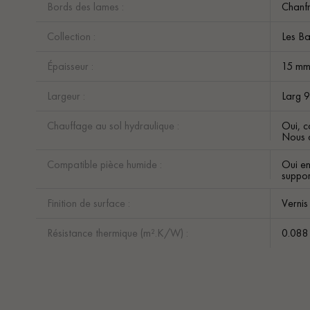
Bords des lames :
Chanfr
Collection :
Les B
Épaisseur :
15 m
Largeur :
Larg 
Chauffage au sol hydraulique :
Oui, c
Nous c
Compatible pièce humide :
Oui en
suppor
Finition de surface :
Vernis
Résistance thermique (m².K/W) :
0.088