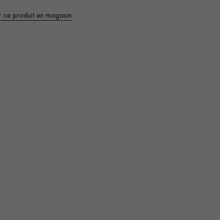
Obtenez un devis gratuit !
r ce produit en magasin