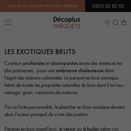
0805 82 82 82
EN 3X OU 4X SANS FRAIS PAR CARTE BANCAIRE.
EN SAVOIR PLUS
| PR
Fermer
LES EXOTIQUES BRUTS
LES RECHERCHES LES PLUS COURANTES
Couleurs
profondes
et
chatoyantes
issues des essences les
plus précieuses... pour une
ambiance chaleureuse
dans
PARQUET MASSIF
PARQUET CONTRECOLLÉ -
FLOTTANT
l'esprit des maisons coloniales. Le parquet en bois exotique
hérite de toutes les propriétés naturelles du bois dont il est issu :
SOL PLAQUÉ BOIS VERITABLES
PARQUETS À MOTIFS
veinage, grain, variations de nuances
PARQUET EN BOIS EXOTIQUE
PARQUET VERNIS
Par sa forte personnalité, le plancher en bois exotique devient
alors l’acteur principal de votre décoration.
PARQUET HUILÉ
PARQUET EN BOIS BRUT
Parquet en bois massif brut,
à vernir
ou
à huiler
selon vos