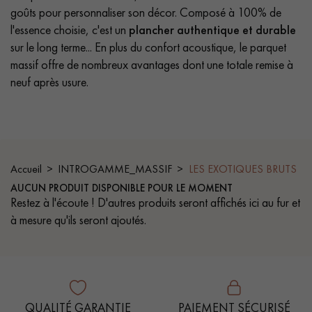
PARQUET VIEILLI
PARQUET FUMÉ
goûts pour personnaliser son décor. Composé à 100% de
l'essence choisie, c'est un
plancher authentique et durable
PARQUET LAMES LARGES XXL
PARQUET EN CHÊNE
sur le long terme... En plus du confort acoustique, le parquet
massif offre de nombreux avantages dont une totale remise à
ACCESSOIRES PARQUET
neuf après usure.
D'INTÉRIEUR
Nos conseillers sont disponibles au
0805 82 82 82
Accueil
INTROGAMME_MASSIF
LES EXOTIQUES BRUTS
AUCUN PRODUIT DISPONIBLE POUR LE MOMENT
Restez à l'écoute ! D'autres produits seront affichés ici au fur et
à mesure qu'ils seront ajoutés.
VOUS AVEZ UN PROJET ?
Nos experts sont à votre disposition pour vous guider pas à
pas dans le choix et la pose de votre parquet.
QUALITÉ GARANTIE
PAIEMENT SÉCURISÉ