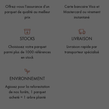
Offrez-vous l’assurance d’un
Carte bancaire Visa et
parquet de qualité au meilleur
Mastercard ou virement
prix
instantané
Un expert Décoplus Parquets vous appelle
STOCKS
LIVRAISON
Choisissez votre parquet
Livraison rapide par
parmi plus de 1000 références
transporteur spécialisé
en stock
Demandez un rendez-vous personnalisé
ENVIRONNEMENT
Agissez pour la reforestation
de nos forêts, 1 parquet
acheté = 1 arbre planté
Obtenez un devis gratuit !