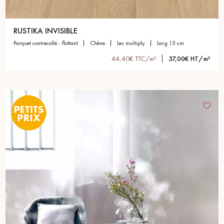
RUSTIKA INVISIBLE
parquet contrecollé - flottant
chêne
les multiply
larg 15 cm
44,40€ TTC/m²
37,00€ HT/m²