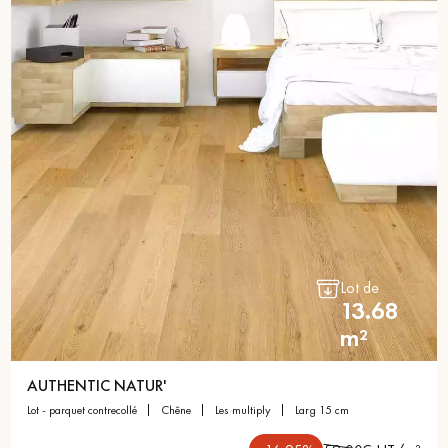
Lot de
13.68
m²
AUTHENTIC NATUR'
lot - parquet contrecollé
chêne
les multiply
larg 15 cm