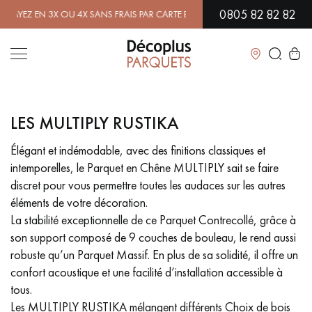
0805 82 82 82
 EN 3X OU 4X SANS FRAIS PAR CARTE BANCAIRE.
EN SAVOIR PLUS
| PR
Fermer
LES MULTIPLY RUSTIKA
LES RECHERCHES LES PLUS COURANTES
Élégant et indémodable, avec des finitions classiques et
intemporelles, le Parquet en Chêne MULTIPLY sait se faire
PARQUET MASSIF
PARQUET CONTRECOLLÉ -
FLOTTANT
discret pour vous permettre toutes les audaces sur les autres
éléments de votre décoration.
SOL PLAQUÉ BOIS VERITABLES
PARQUETS À MOTIFS
La stabilité exceptionnelle de ce Parquet Contrecollé, grâce à
son support composé de 9 couches de bouleau, le rend aussi
PARQUET EN BOIS EXOTIQUE
PARQUET VERNIS
robuste qu’un Parquet Massif. En plus de sa solidité, il offre un
confort acoustique et une facilité d’installation accessible à
PARQUET HUILÉ
PARQUET EN BOIS BRUT
tous.
Les MULTIPLY RUSTIKA mélangent différents Choix de bois