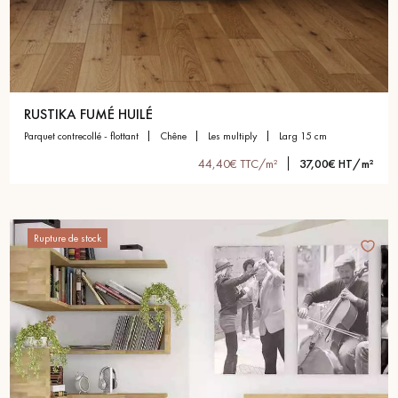
RUSTIKA FUMÉ HUILÉ
parquet contrecollé - flottant
chêne
les multiply
larg 15 cm
44,40€ TTC/m²
37,00€ HT/m²
Rupture de stock