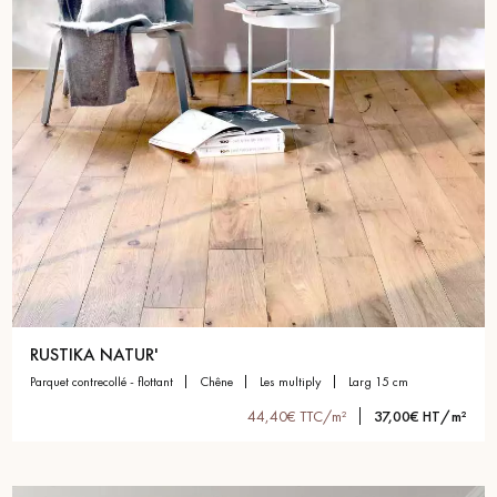
RUSTIKA NATUR'
parquet contrecollé - flottant
chêne
les multiply
larg 15 cm
44,40€ TTC/m²
37,00€ HT/m²