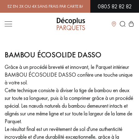
0805 82 82 82
 EN 3X OU 4X SANS FRAIS PAR CARTE BANCAIRE.
EN SAVOIR PLUS
| PR
Fermer
BAMBOU ÉCOSOLIDE DASSO
LES RECHERCHES LES PLUS COURANTES
Grâce à un procédé breveté et innovant, le Parquet intérieur
BAMBOU ÉCOSOLIDE DASSO confère une touche unique
PARQUET MASSIF
PARQUET CONTRECOLLÉ -
FLOTTANT
à votre sol.
Cette technique consiste à diviser la tige de bambou en deux
SOL PLAQUÉ BOIS VERITABLES
PARQUETS À MOTIFS
sur toute sa longueur, puis à la comprimer grâce à un procédé
spécial. Les nœuds naturels du bambou demeurent intacts et
PARQUET EN BOIS EXOTIQUE
PARQUET VERNIS
alignés sur une même ligne et sur toute la largeur de la lame de
Parquet.
PARQUET HUILÉ
PARQUET EN BOIS BRUT
Le résultat final est un revêtement de sol d'une authenticité
incroyable et d'une durabilité exceptionnelle, grâce à la