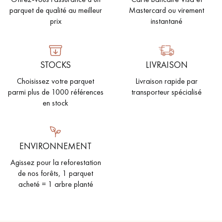
parquet de qualité au meilleur
Mastercard ou virement
prix
instantané
STOCKS
LIVRAISON
Un expert Décoplus Parquets vous appelle
Choisissez votre parquet
Livraison rapide par
parmi plus de 1000 références
transporteur spécialisé
en stock
Demandez un rendez-vous personnalisé
ENVIRONNEMENT
Agissez pour la reforestation
de nos forêts, 1 parquet
acheté = 1 arbre planté
Obtenez un devis gratuit !