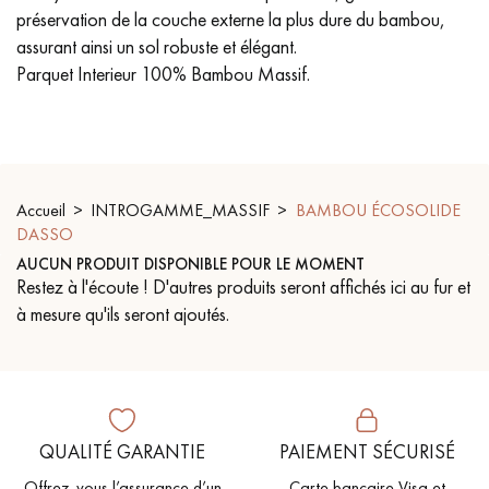
PARQUET VIEILLI
PARQUET FUMÉ
préservation de la couche externe la plus dure du bambou,
assurant ainsi un sol robuste et élégant.
PARQUET LAMES LARGES XXL
PARQUET EN CHÊNE
Parquet Interieur 100% Bambou Massif.
ACCESSOIRES PARQUET
D'INTÉRIEUR
Accueil
INTROGAMME_MASSIF
BAMBOU ÉCOSOLIDE
Nos conseillers sont disponibles au
DASSO
0805 82 82 82
AUCUN PRODUIT DISPONIBLE POUR LE MOMENT
Restez à l'écoute ! D'autres produits seront affichés ici au fur et
à mesure qu'ils seront ajoutés.
VOUS AVEZ UN PROJET ?
QUALITÉ GARANTIE
PAIEMENT SÉCURISÉ
Nos experts sont à votre disposition pour vous guider pas à
pas dans le choix et la pose de votre parquet.
Offrez-vous l’assurance d’un
Carte bancaire Visa et