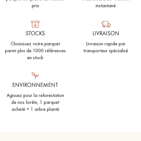
prix
instantané
STOCKS
LIVRAISON
Choisissez votre parquet
Livraison rapide par
Un expert Décoplus Parquets vous appelle
parmi plus de 1000 références
transporteur spécialisé
en stock
ENVIRONNEMENT
Demandez un rendez-vous personnalisé
Agissez pour la reforestation
de nos forêts, 1 parquet
acheté = 1 arbre planté
Obtenez un devis gratuit !