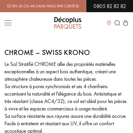
0805 82 82 82
 EN 3X OU 4X SANS FRAIS PAR CARTE BANCAIRE.
EN SAVOIR PLUS
| PR
Fermer
CHROME – SWISS KRONO
LES RECHERCHES LES PLUS COURANTES
Le Sol Stratifié CHROME allie des propriétés matérielles
exceptionnelles à un aspect bois authentique, créant une
PARQUET MASSIF
PARQUET CONTRECOLLÉ -
FLOTTANT
atmosphère chaleureuse dans toutes les pièces.
Sa structure à pores synchronisés et ses 4 chanfreins
SOL PLAQUÉ BOIS VERITABLES
PARQUETS À MOTIFS
accentuent la naturalité et l'élégance du bois. Antistatique et
très résistant (classe AC4/32), ce sol est idéal pour les pièces
PARQUET EN BOIS EXOTIQUE
PARQUET VERNIS
à vivre et les espaces commerciaux à usage modéré.
Sa surface résistante aux rayures assure une durabilité accrue.
PARQUET HUILÉ
PARQUET EN BOIS BRUT
Facile à entretenir et résistant aux UV, il offre un confort
acoustique optimal.