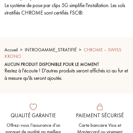
PARQUET VIEILLI
PARQUET FUMÉ
Le système de pose par clips 5G simplifie l'installation. Les sols
stratifiés CHROME sont certifiés FSC®.
PARQUET LAMES LARGES XXL
PARQUET EN CHÊNE
ACCESSOIRES PARQUET
D'INTÉRIEUR
Accueil
INTROGAMME_STRATIFIÉ
CHROME – SWISS
KRONO
Nos conseillers sont disponibles au
AUCUN PRODUIT DISPONIBLE POUR LE MOMENT
Restez à l'écoute ! D'autres produits seront affichés ici au fur et
0805 82 82 82
à mesure qu'ils seront ajoutés.
VOUS AVEZ UN PROJET ?
QUALITÉ GARANTIE
PAIEMENT SÉCURISÉ
Nos experts sont à votre disposition pour vous guider pas à
Offrez-vous l’assurance d’un
Carte bancaire Visa et
pas dans le choix et la pose de votre parquet.
parquet de qualité au meilleur
Mastercard ou virement