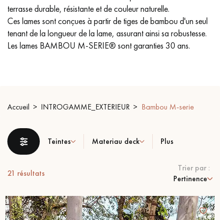
PARQUET VIEILLI
PARQUET FUMÉ
terrasse durable, résistante et de couleur naturelle.
Ces lames sont conçues à partir de tiges de bambou d'un seul
PARQUET LAMES LARGES XXL
PARQUET EN CHÊNE
tenant de la longueur de la lame, assurant ainsi sa robustesse.
Les lames BAMBOU M-SERIE® sont garanties 30 ans.
ACCESSOIRES PARQUET
D'INTÉRIEUR
Nos conseillers sont disponibles au
Accueil
INTROGAMME_EXTERIEUR
Bambou M-serie
0805 82 82 82
Teintes
Materiau deck
Plus
Trier par :
21
résultats
Pertinence
VOUS AVEZ UN PROJET ?
Nos experts sont à votre disposition pour vous guider pas à
pas dans le choix et la pose de votre parquet.