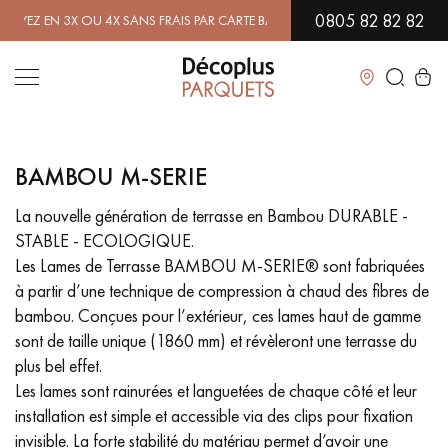
0805 82 82 82
 EN 3X OU 4X SANS FRAIS PAR CARTE BANCAIRE.
EN SAVOIR PLUS
| PR
Fermer
BAMBOU M-SERIE
LES RECHERCHES LES PLUS COURANTES
La nouvelle génération de terrasse en Bambou DURABLE -
STABLE - ECOLOGIQUE.
PARQUET MASSIF
PARQUET CONTRECOLLÉ -
FLOTTANT
Les Lames de Terrasse BAMBOU M-SERIE® sont fabriquées
à partir d’une technique de compression à chaud des fibres de
SOL PLAQUÉ BOIS VERITABLES
PARQUETS À MOTIFS
bambou. Conçues pour l’extérieur, ces lames haut de gamme
sont de taille unique (1860 mm) et révèleront une terrasse du
PARQUET EN BOIS EXOTIQUE
PARQUET VERNIS
plus bel effet.
Les lames sont rainurées et languetées de chaque côté et leur
PARQUET HUILÉ
PARQUET EN BOIS BRUT
installation est simple et accessible via des clips pour fixation
invisible. La forte stabilité du matériau permet d’avoir une