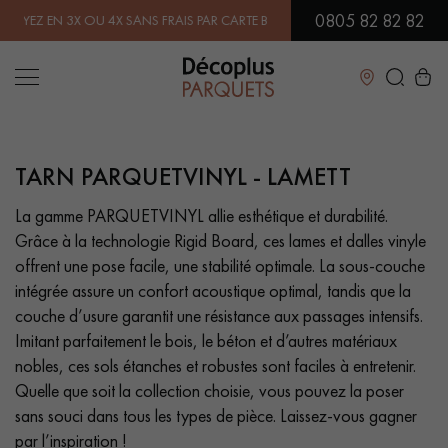
0805 82 82 82
N 3X OU 4X SANS FRAIS PAR CARTE BANCAIRE.
EN SAVOIR PLUS
| PRO
Fermer
TARN PARQUETVINYL - LAMETT
LES RECHERCHES LES PLUS COURANTES
La gamme PARQUETVINYL allie esthétique et durabilité.
Grâce à la technologie Rigid Board, ces lames et dalles vinyle
PARQUET MASSIF
PARQUET CONTRECOLLÉ -
FLOTTANT
offrent une pose facile, une stabilité optimale. La sous-couche
intégrée assure un confort acoustique optimal, tandis que la
SOL PLAQUÉ BOIS VERITABLES
PARQUETS À MOTIFS
couche d’usure garantit une résistance aux passages intensifs.
Imitant parfaitement le bois, le béton et d’autres matériaux
PARQUET EN BOIS EXOTIQUE
PARQUET VERNIS
nobles, ces sols étanches et robustes sont faciles à entretenir.
Quelle que soit la collection choisie, vous pouvez la poser
PARQUET HUILÉ
PARQUET EN BOIS BRUT
sans souci dans tous les types de pièce. Laissez-vous gagner
par l’inspiration !