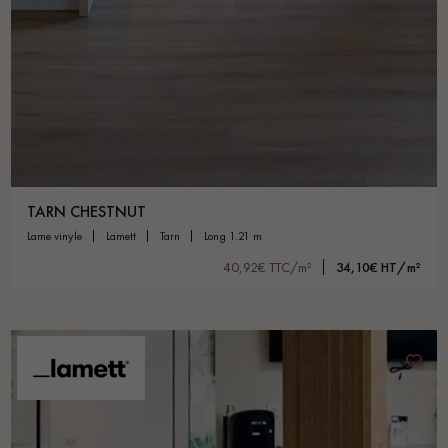
TARN CHESTNUT
lame vinyle
lamett
tarn
long 1.21 m
40,92€ TTC/m²
34,10€ HT/m²