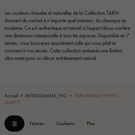
PARQUET VIEILLI
PARQUET FUMÉ
Les couleurs chaudes et naturelles de la Collection TARN
PARQUET LAMES LARGES XXL
PARQUET EN CHÊNE
donnent du cachet à n’importe quel intérieur, du classique au
moderne. Ce sol authentique et naturel à l’aspect doux confère
ACCESSOIRES PARQUET
une dimension intemporelle à tous les espaces. Disponible en 7
D'INTÉRIEUR
teintes, vous trouverez assurément celle qui vous plaît et
convient à vos envies. Cette collection présente une finition
ultra-mate pour un décor extrêmement naturel.
Nos conseillers sont disponibles au
0805 82 82 82
Accueil
INTROGAMME_PVC
TARN PARQUETVINYL -
LAMETT
VOUS AVEZ UN PROJET ?
Teintes
Couleurs
Plus
Nos experts sont à votre disposition pour vous guider pas à
pas dans le choix et la pose de votre parquet.