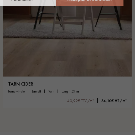
TARN CIDER
lame vinyle
lamett
tarn
long 1.21 m
40,92€ TTC/m²
34,10€ HT/m²