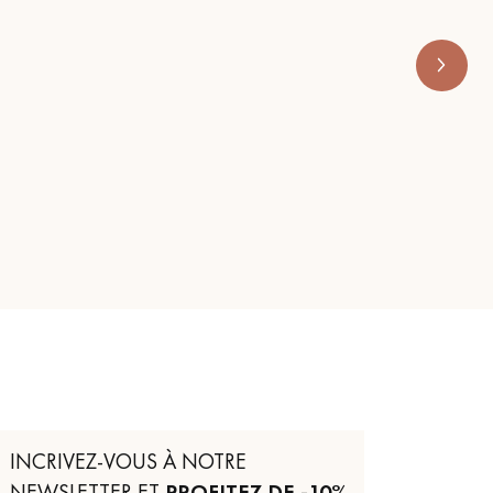
RENOVE 
INCRIVEZ-VOUS À NOTRE
NEWSLETTER ET
PROFITEZ DE -10%