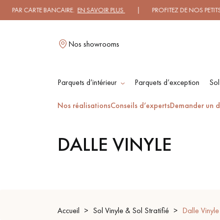
 PAR CARTE BANCAIRE.
EN SAVOIR PLUS
| PROFITEZ DE NOS PETITS PR
Nos showrooms
Parquets d’intérieur
Parquets d’exception
Sol
L
Nos réalisations
Conseils d’experts
Demander un d
DALLE VINYLE
PARQUET MASSIF
PARQUET
CONTRECOLLÉ -
FLOTTANT
PARQUET HUILÉ
PARQUET EN BOIS
BRUT
Accueil
Sol Vinyle & Sol Stratifié
Dalle Vinyle