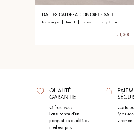
appelle
DALLES CALDERA CONCRETE SALT
dalle vinyle
lamett
caldera
long 81 cm
51,30€ 
QUALITÉ
PAIEM
GARANTIE
SÉCUR
Offrez-vous
Carte ba
l’assurance d’un
Masterc
parquet de qualité au
virement
meilleur prix