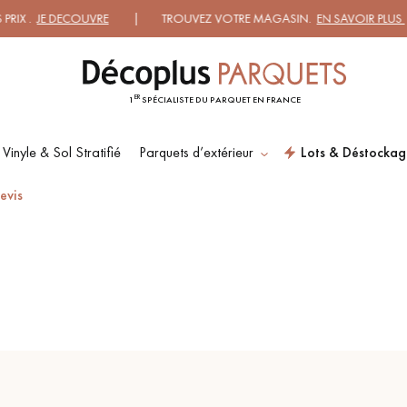
IX .
JE DECOUVRE
| TROUVEZ VOTRE MAGASIN.
EN SAVOIR PLUS
|
ER
1
SPÉCIALISTE DU PARQUET EN FRANCE
 Vinyle & Sol Stratifié
Parquets d’extérieur
Lots & Déstockag
ES RECHERCHES LES PLUS COURANT
evis
SOL PLAQUÉ BOIS
PARQUETS À MOTIFS
VERITABLES
PARQUET VIEILLI
PARQUET FUMÉ