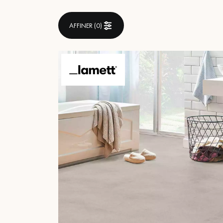
ACCESSOIRES
PARQUET D'INTÉRIEUR
AFFINER (
0
)
Nos experts sont 
Un expert Décoplus Parque