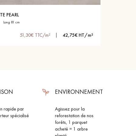
Obtenez un devis gratuit !
TE PEARL
long 81 cm
51,30€ TTC/m²
42,75€ HT/m²
AISON
ENVIRONNEMENT
on rapide par
Agissez pour la
rteur spécialisé
reforestation de nos
forêts, 1 parquet
acheté = 1 arbre
planté