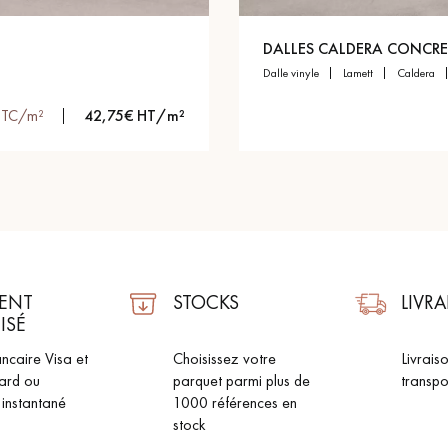
personnalisé
DALLES CALDERA CONCRE
dalle vinyle
lamett
caldera
TTC/m²
42,75€ HT/m²
ENT
STOCKS
LIVR
ISÉ
ncaire Visa et
Choisissez votre
Livrais
ard ou
parquet parmi plus de
transpo
 instantané
1000 références en
stock