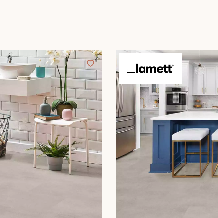
Nos conseillers sont disponibles au
0805 82 82 82
VOUS AVEZ UN PROJET ?
à votre disposition pour vous guider pas à pas dans le choix et la pose
ts vous
Demandez un rendez-vous