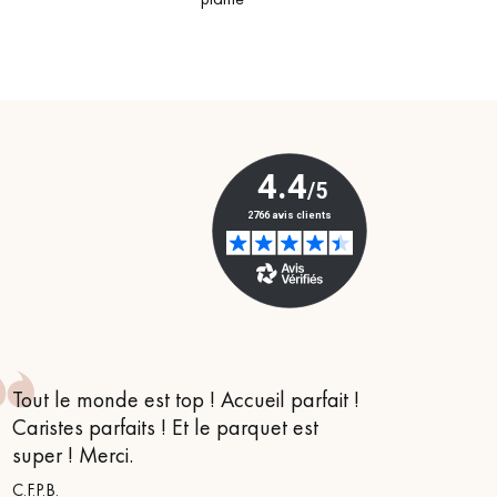
Tout le monde est top ! Accueil parfait !
Je suis
Caristes parfaits ! Et le parquet est
conseil
super ! Merci.
m’orien
s’appe
C.F.P.B.