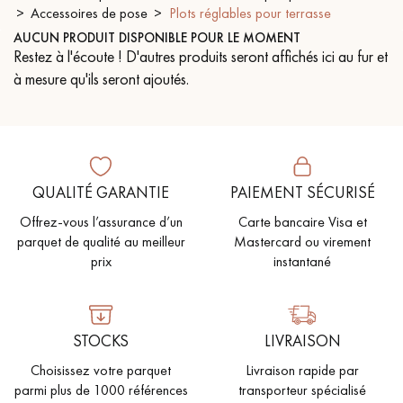
PARQUET VIEILLI
PARQUET FUMÉ
Accessoires de pose
Plots réglables pour terrasse
AUCUN PRODUIT DISPONIBLE POUR LE MOMENT
PARQUET LAMES LARGES XXL
PARQUET EN CHÊNE
Restez à l'écoute ! D'autres produits seront affichés ici au fur et
à mesure qu'ils seront ajoutés.
ACCESSOIRES PARQUET
D'INTÉRIEUR
Nos conseillers sont disponibles au
QUALITÉ GARANTIE
PAIEMENT SÉCURISÉ
0805 82 82 82
Offrez-vous l’assurance d’un
Carte bancaire Visa et
parquet de qualité au meilleur
Mastercard ou virement
prix
instantané
VOUS AVEZ UN PROJET ?
STOCKS
LIVRAISON
Choisissez votre parquet
Livraison rapide par
Nos experts sont à votre disposition pour vous guider pas à
parmi plus de 1000 références
transporteur spécialisé
pas dans le choix et la pose de votre parquet.