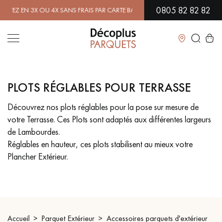
0805 82 82 82
 EN 3X OU 4X SANS FRAIS PAR CARTE BANCAIRE.
EN SAVOIR PLUS
| PR
Fermer
PLOTS RÉGLABLES POUR TERRASSE
LES RECHERCHES LES PLUS COURANTES
Découvrez nos plots réglables pour la pose sur mesure de
votre Terrasse. Ces Plots sont adaptés aux différentes largeurs
PARQUET MASSIF
PARQUET CONTRECOLLÉ -
FLOTTANT
de Lambourdes.
Réglables en hauteur, ces plots stabilisent au mieux votre
SOL PLAQUÉ BOIS VERITABLES
PARQUETS À MOTIFS
Plancher Extérieur.
PARQUET EN BOIS EXOTIQUE
PARQUET VERNIS
PARQUET HUILÉ
PARQUET EN BOIS BRUT
Accueil
Parquet Extérieur
Accessoires parquets d'extérieur