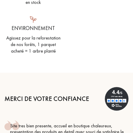
en stock
ENVIRONNEMENT
Agissez pour la reforestation
Un expert Décoplus Parquets vous appelle
de nos forêts, 1 parquet
acheté = 1 arbre planté
Demandez un rendez-vous personnalisé
MERCI DE VOTRE CONFIANCE
Obtenez un devis gratuit !
Site tres bien presente, accueil en boutique chaleureux,
presentation des produits en detail avec souci de satisfaire le