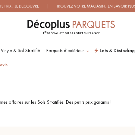
RIX .
JE DECOUVRE
| TROUVEZ VOTRE MAGASIN.
EN SAVOIR PLUS
ER
1
SPÉCIALISTE DU PARQUET EN FRANCE
 Vinyle & Sol Stratifié
Parquets d’extérieur
Lots & Déstockag
ES RECHERCHES LES PLUS COURANT
evis
É
SOL PLAQUÉ BOIS
PARQUETS À MOTIFS
VERITABLES
s affaires sur les Sols Stratifiés. Des petits prix garantis !
PARQUET VIEILLI
PARQUET FUMÉ