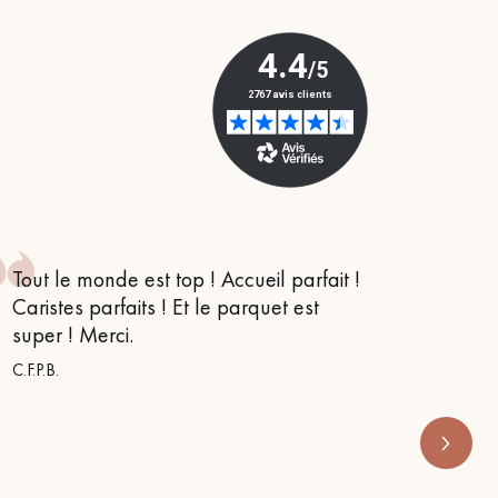
Obtenez un devis gratuit !
Tout le monde est top ! Accueil parfait !
Je suis
Caristes parfaits ! Et le parquet est
conseil
super ! Merci.
m’orien
s’appe
C.F.P.B.
RENOVE 