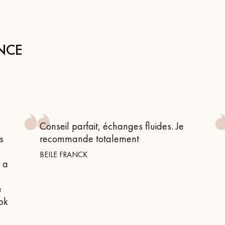
personnalisé
NCE
Conseil parfait, échanges fluides. Je
s
recommande totalement
BEILE FRANCK
n a
e
 ok