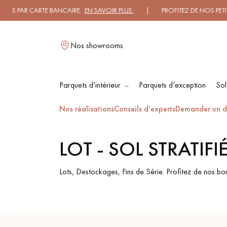
S PAR CARTE BANCAIRE.
EN SAVOIR PLUS
| PROFITEZ DE NOS PETITS P
Nos showrooms
Parquets d’intérieur
Parquets d’exception
Sol
L
Nos réalisations
Conseils d’experts
Demander un d
LOT - SOL STRATIFI
PARQUET MASSIF
PARQUET
CONTRECOLLÉ -
FLOTTANT
Lots, Destockages, Fins de Série. Profitez de nos bonne
PARQUET HUILÉ
PARQUET EN BOIS
BRUT