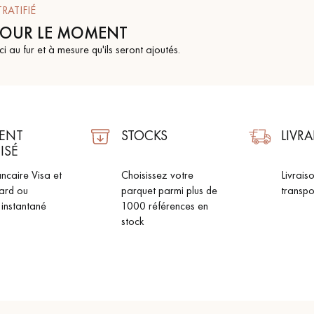
TRATIFIÉ
POUR LE MOMENT
ci au fur et à mesure qu'ils seront ajoutés.
Nos conseillers sont disponibles au
0805 82 82 82
ENT
STOCKS
LIVR
ISÉ
ncaire Visa et
Choisissez votre
Livrais
ard ou
parquet parmi plus de
transpo
 instantané
1000 références en
VOUS AVEZ UN PROJET ?
stock
à votre disposition pour vous guider pas à pas dans le choix et la pose
ts vous
Demandez un rendez-vous