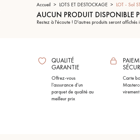
Accueil
LOTS ET DESTOCKAGE
LOT - Sol S
ACCESSOIRES
AUCUN PRODUIT DISPONIBLE 
PARQUET D'INTÉRIEUR
Restez à l'écoute ! D'autres produits seront affichés i
QUALITÉ
PAIEM
GARANTIE
SÉCUR
Offrez-vous
Carte ba
l’assurance d’un
Masterc
parquet de qualité au
virement
meilleur prix
Nos experts sont 
Un expert Décoplus Parque