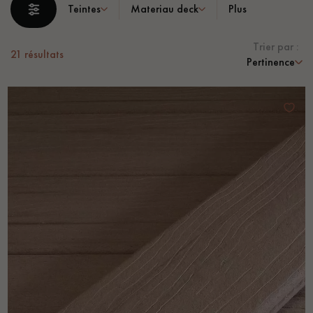
PARQUET VIEILLI
PARQUET FUMÉ
Teintes
Materiau deck
Plus
PARQUET LAMES LARGES XXL
PARQUET EN CHÊNE
Trier par :
21
résultats
Pertinence
ACCESSOIRES PARQUET
D'INTÉRIEUR
Nos conseillers sont disponibles au
0805 82 82 82
VOUS AVEZ UN PROJET ?
Nos experts sont à votre disposition pour vous guider pas à
pas dans le choix et la pose de votre parquet.