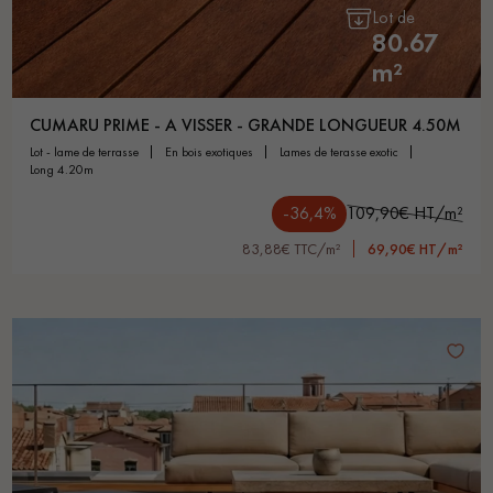
Lot de
80.67
m²
CUMARU PRIME - A VISSER - GRANDE LONGUEUR 4.50M
lot - lame de terrasse
en bois exotiques
lames de terasse exotic
long 4.20m
-36,4%
109,90€ HT/m²
83,88€ TTC/m²
69,90€ HT/m²