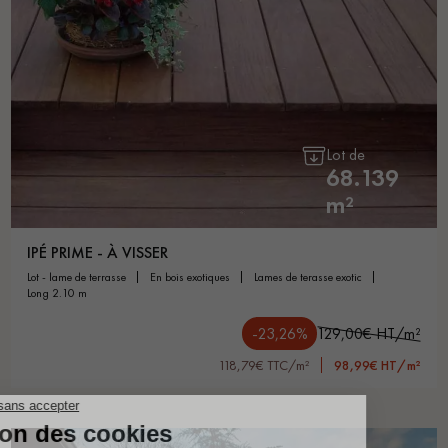
Lot de
68.139
m²
IPÉ PRIME - À VISSER
lot - lame de terrasse
en bois exotiques
lames de terasse exotic
long 2.10 m
-23,26%
129,00€ HT/m²
118,79€ TTC/m²
98,99€ HT/m²