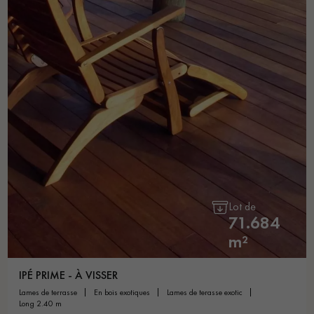
Lot de
71.684
m²
IPÉ PRIME - À VISSER
lames de terrasse
en bois exotiques
lames de terasse exotic
long 2.40 m