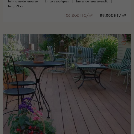
lot - lame de terrasse
en bois exotiques
lames de terasse exotic
long 91 cm
106,80€ TTC/m²
89,00€ HT/m²