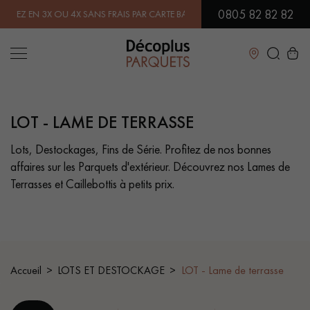
0805 82 82 82
U 4X SANS FRAIS PAR CARTE BANCAIRE.
EN SAVOIR PLUS
| PROFITEZ D
Fermer
LOT - LAME DE TERRASSE
LES RECHERCHES LES PLUS COURANTES
Lots, Destockages, Fins de Série. Profitez de nos bonnes
affaires sur les Parquets d'extérieur. Découvrez nos Lames de
PARQUET MASSIF
PARQUET CONTRECOLLÉ -
FLOTTANT
Terrasses et Caillebottis à petits prix.
SOL PLAQUÉ BOIS VERITABLES
PARQUETS À MOTIFS
PARQUET EN BOIS EXOTIQUE
PARQUET VERNIS
Accueil
LOTS ET DESTOCKAGE
LOT - Lame de terrasse
PARQUET HUILÉ
PARQUET EN BOIS BRUT