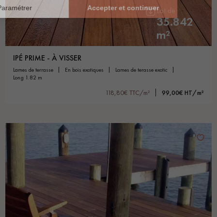
Lot de
35.842
m²
IPÉ PRIME - À VISSER
lames de terrasse
en bois exotiques
lames de terasse exotic
long 1.82 m
118,80€ TTC/m²
99,00€ HT/m²