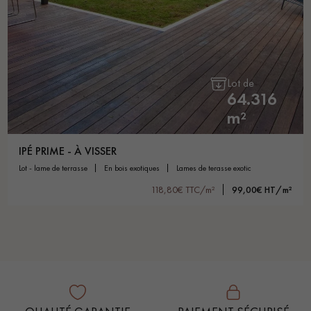
Lot de
64.316
m²
IPÉ PRIME - À VISSER
lot - lame de terrasse
en bois exotiques
lames de terasse exotic
118,80€ TTC/m²
99,00€ HT/m²