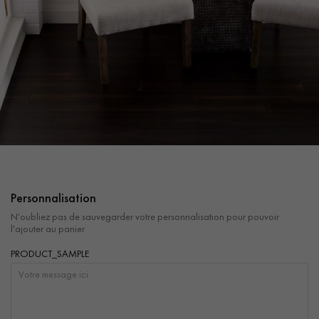
PARQUET VIEILLI
PARQUET FUMÉ
PARQUET LAMES LARGES XXL
PARQUET EN CHÊNE
ACCESSOIRES PARQUET
D'INTÉRIEUR
Nos conseillers sont disponibles au
0805 82 82 82
Personnalisation
N'oubliez pas de sauvegarder votre personnalisation pour pouvoir
l'ajouter au panier
PRODUCT_SAMPLE
VOUS AVEZ UN PROJET ?
Nos experts sont à votre disposition pour vous guider pas à
pas dans le choix et la pose de votre parquet.