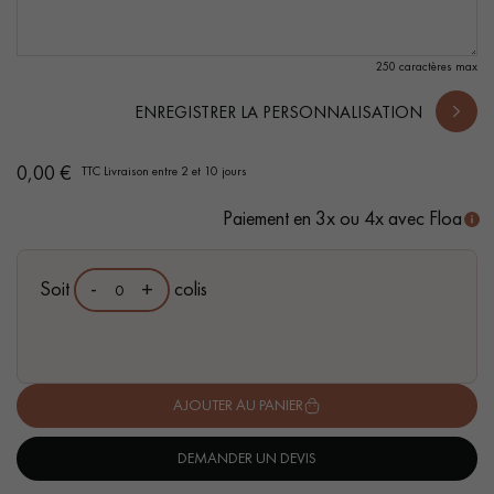
250 caractères max
ENREGISTRER LA PERSONNALISATION
Un expert Décoplus Parquets vous appelle
0,00 €
TTC
Livraison entre 2 et 10 jours
Paiement en 3x ou 4x avec Floa
-
Soit
+
colis
Demandez un rendez-vous personnalisé
AJOUTER AU PANIER
Obtenez un devis gratuit !
DEMANDER UN DEVIS