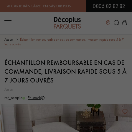
0805 82 82 82
AR CARTE BANCAIRE.
EN SAVOIR PLUS
| PROFITEZ DE NOS PETITS PRI
Fermer
Accueil
Échantillon remboursable en cas de commande, livraison rapide sous 5 à 7
jours ouvrés
LES RECHERCHES LES PLUS COURANTES
ÉCHANTILLON REMBOURSABLE EN CAS DE
COMMANDE, LIVRAISON RAPIDE SOUS 5 À
PARQUET MASSIF
PARQUET CONTRECOLLÉ -
FLOTTANT
7 JOURS OUVRÉS
accueil
SOL PLAQUÉ BOIS VERITABLES
PARQUETS À MOTIFS
ref_sample
En stock
PARQUET EN BOIS EXOTIQUE
PARQUET VERNIS
PARQUET HUILÉ
PARQUET EN BOIS BRUT