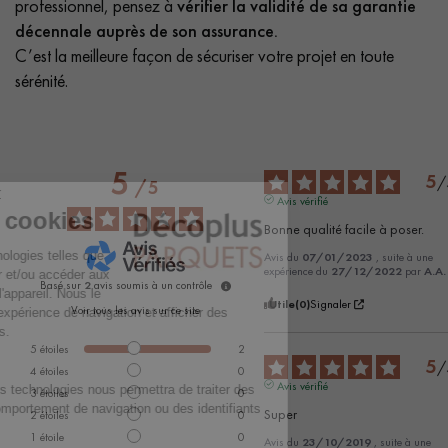
professionnel, pensez à
vérifier la validité de sa garantie
décennale auprès de son assurance.
C’est la meilleure façon de sécuriser votre projet en toute
sérénité.
5
5
/
/
5
Avis vérifié
Bonne qualité facile à poser.
Avis du
07/01/2023
, suite à une
expérience du
27/12/2022
par
A.A.
Basé sur
2
avis soumis à un contrôle
Utile
(0)
Signaler
Voir tous les avis sur ce site
5
étoiles
2
5
/
4
étoiles
0
Avis vérifié
3
étoiles
0
Super
2
étoiles
0
1
étoile
0
Avis du
23/10/2019
, suite à une