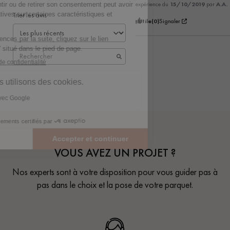
expérience du
15/10/2019
par
A.A.
Trier les avis
Utile
(0)
Signaler
VOUS AVEZ UN PROJET ?
Nos experts sont à votre disposition pour vous guider pas à
pas dans le choix et la pose de votre parquet.