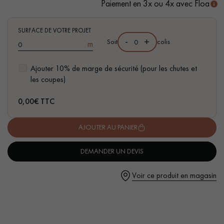
Paiement en 3x ou 4x avec Floa
SURFACE DE VOTRE PROJET
-
+
Soit
colis
m
Ajouter 10% de marge de sécurité (pour les chutes et
Un expert Décoplus Parquets vous appelle
les coupes)
0,00
€ TTC
AJOUTER AU PANIER
Demandez un rendez-vous personnalisé
DEMANDER UN DEVIS
Voir ce produit en magasin
Obtenez un devis gratuit !