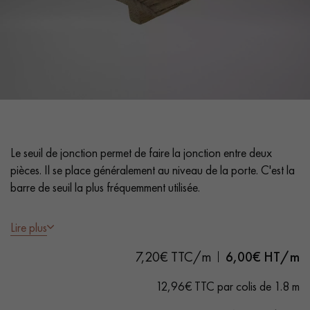
PARQUET VIEILLI
PARQUET FUMÉ
PARQUET LAMES LARGES XXL
PARQUET EN CHÊNE
ACCESSOIRES PARQUET
D'INTÉRIEUR
Nos conseillers sont disponibles au
Le seuil de jonction permet de faire la jonction entre deux
0805 82 82 82
pièces. Il se place généralement au niveau de la porte. C'est la
barre de seuil la plus fréquemment utilisée.
- Chêne massif - Finition Brun Antic - Venis rendu mat
Lire plus
- Adapté pour des parquets de 15 mm d'épaisseur
7,20€ TTC/m
6,00
€ HT/m
- Largeur 35 mm
VOUS AVEZ UN PROJET ?
- Longueurs 1,8 m
12,96€ TTC par colis de 1.8 m
Nos experts sont à votre disposition pour vous guider pas à
pas dans le choix et la pose de votre parquet.