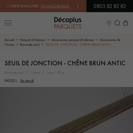
0805 82 82 82
R CARTE BANCAIRE.
EN SAVOIR PLUS
| PROFITEZ DE NOS PETITS PRIX
Fermer
Accueil
Parquet d'Intérieur
Accessoires parquet d'intérieur
Accessoires de
Finition
Barre de seuil
SEUIL DE JONCTION - CHÊNE BRUN ANTIC
LES RECHERCHES LES PLUS COURANTES
SEUIL DE JONCTION - CHÊNE BRUN ANTIC
barre de seuil
chêne
long 1.90 m
PARQUET MASSIF
PARQUET CONTRECOLLÉ -
FLOTTANT
94232
En stock
SOL PLAQUÉ BOIS VERITABLES
PARQUETS À MOTIFS
PARQUET EN BOIS EXOTIQUE
PARQUET VERNIS
PARQUET HUILÉ
PARQUET EN BOIS BRUT