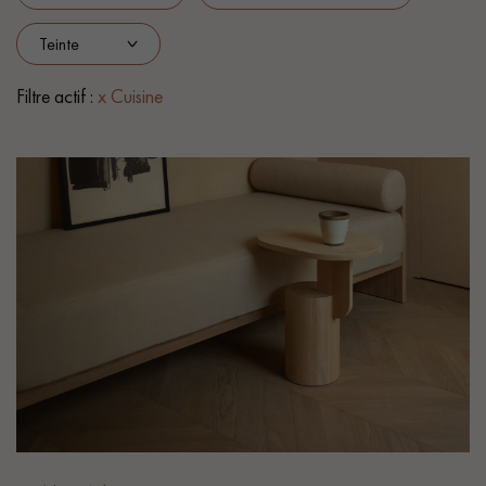
PARQUET VIEILLI
PARQUET FUMÉ
PARQUET LAMES LARGES XXL
PARQUET EN CHÊNE
Filtre actif :
x Cuisine
ACCESSOIRES PARQUET
D'INTÉRIEUR
Nos conseillers sont disponibles au
0805 82 82 82
VOUS AVEZ UN PROJET ?
Nos experts sont à votre disposition pour vous guider pas à
pas dans le choix et la pose de votre parquet.