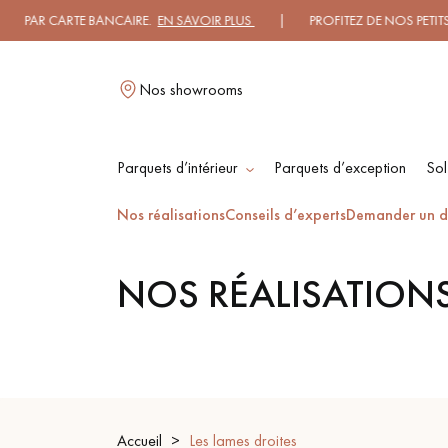
CARTE BANCAIRE.
EN SAVOIR PLUS
| PROFITEZ DE NOS PETITS PRIX .
Nos showrooms
Parquets d’intérieur
Parquets d’exception
Sol
L
Nos réalisations
Conseils d’experts
Demander un d
NOS RÉALISATION
PARQUET MASSIF
PARQUET
CONTRECOLLÉ -
FLOTTANT
PARQUET HUILÉ
PARQUET EN BOIS
BRUT
Accueil
Les lames droites