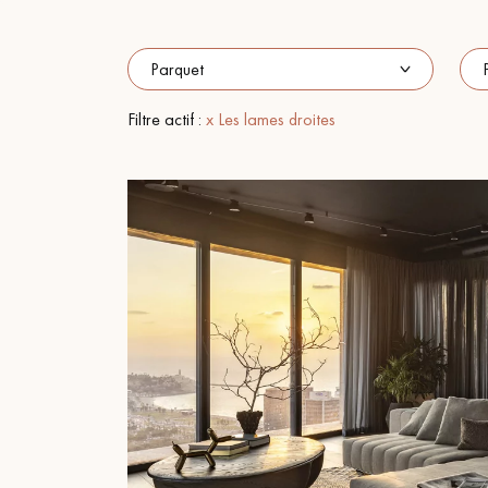
ACCESSOIRES
PARQUET D'INTÉRIEUR
Filtre actif :
x Les lames droites
Nos experts sont 
Un expert Décoplus Parque