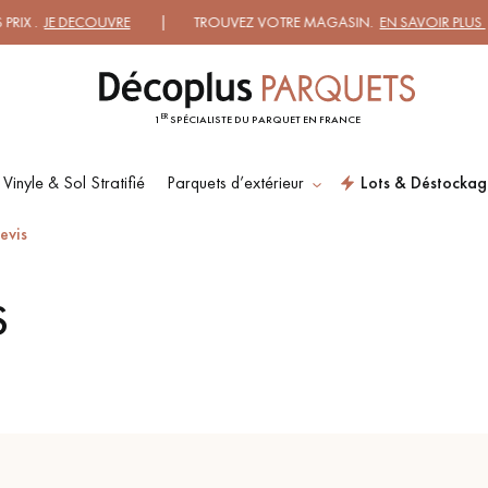
JE DECOUVRE
| TROUVEZ VOTRE MAGASIN.
EN SAVOIR PLUS
| DEM
ER
1
SPÉCIALISTE DU PARQUET EN FRANCE
 Vinyle & Sol Stratifié
Parquets d’extérieur
Lots & Déstockag
ES RECHERCHES LES PLUS COURANT
evis
S
SOL PLAQUÉ BOIS
PARQUETS À MOTIFS
VERITABLES
PARQUET VIEILLI
PARQUET FUMÉ