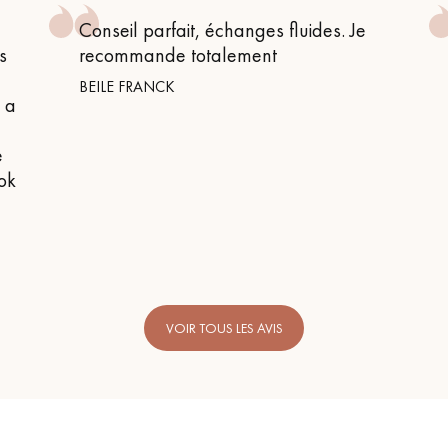
Conseil parfait, échanges fluides. Je
s
recommande totalement
BEILE FRANCK
n a
e
 ok
VOIR TOUS LES AVIS