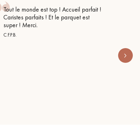
Tout le monde est top ! Accueil parfait !
Je suis
Caristes parfaits ! Et le parquet est
conseil
super ! Merci.
m’orien
s’appe
C.F.P.B.
RENOVE 