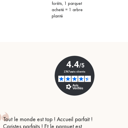
forêts, 1 parquet
acheté = 1 arbre
planté
Tout le monde est top ! Accueil parfait !
Je suis
Caristes parfaits ! Et le parquet est
conseil