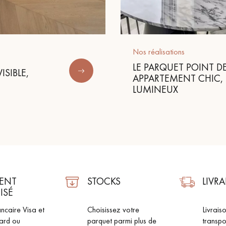
personnalisé
Nos réalisations
LE PARQUET POINT 
SIBLE,
APPARTEMENT CHIC,
LUMINEUX
ENT
STOCKS
LIVR
ISÉ
ncaire Visa et
Choisissez votre
Livrais
ard ou
parquet parmi plus de
transpo