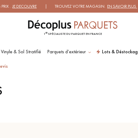
 .
JE DECOUVRE
| TROUVEZ VOTRE MAGASIN.
EN SAVOIR PLUS
| D
ER
1
SPÉCIALISTE DU PARQUET EN FRANCE
 Vinyle & Sol Stratifié
Parquets d’extérieur
Lots & Déstockag
ES RECHERCHES LES PLUS COURANT
evis
S
SOL PLAQUÉ BOIS
PARQUETS À MOTIFS
VERITABLES
PARQUET VIEILLI
PARQUET FUMÉ