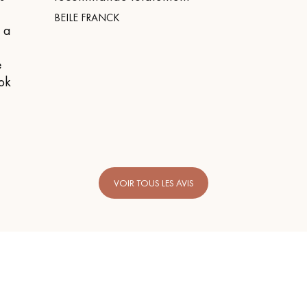
BEILE FRANCK
n a
e
 ok
VOIR TOUS LES AVIS