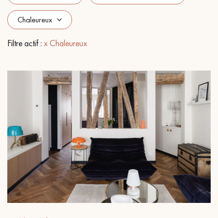
PARQUET VIEILLI
PARQUET FUMÉ
PARQUET LAMES LARGES XXL
PARQUET EN CHÊNE
Filtre actif :
x Chaleureux
ACCESSOIRES PARQUET
D'INTÉRIEUR
Nos conseillers sont disponibles au
0805 82 82 82
VOUS AVEZ UN PROJET ?
Nos experts sont à votre disposition pour vous guider pas à
pas dans le choix et la pose de votre parquet.