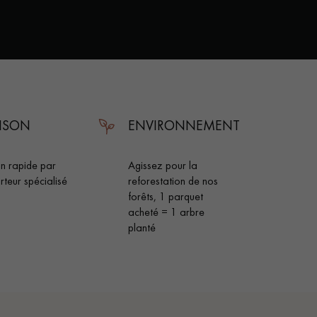
AISON
ENVIRONNEMENT
on rapide par
Agissez pour la
rteur spécialisé
reforestation de nos
forêts, 1 parquet
acheté = 1 arbre
planté
 de votre parquet.