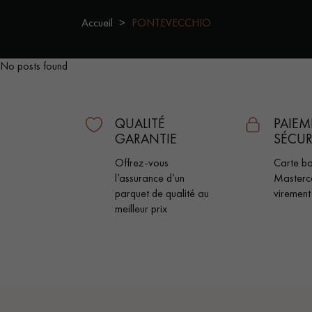
ACCESSOIRES
Accueil
PONTEVECCHIO
PARQUET D'INTÉRIEUR
No posts found
QUALITÉ
PAIEM
GARANTIE
SÉCUR
Offrez-vous
Carte ba
l’assurance d’un
Masterc
parquet de qualité au
virement
meilleur prix
Nos experts sont 
Un expert Décoplus Parque