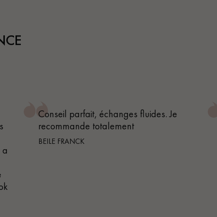
personnalisé
NCE
Conseil parfait, échanges fluides. Je
s
recommande totalement
BEILE FRANCK
n a
e
 ok