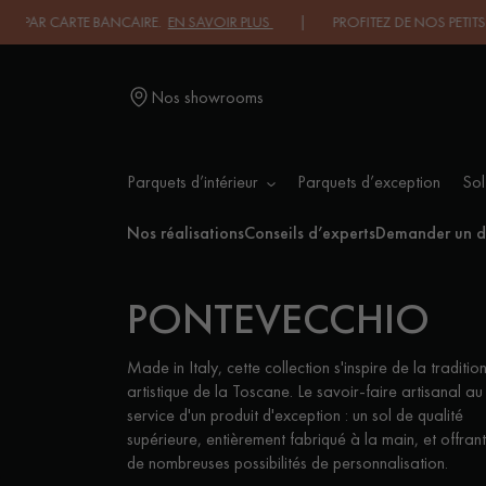
PAR CARTE BANCAIRE.
EN SAVOIR PLUS
| PROFITEZ DE NOS PETITS PRI
Nos showrooms
Parquets d’intérieur
Parquets d’exception
Sol
L
Nos réalisations
Conseils d’experts
Demander un d
PONTEVECCHIO
PARQUET MASSIF
PARQUET
CONTRECOLLÉ -
FLOTTANT
Made in Italy, cette collection s'inspire de la traditio
artistique de la Toscane. Le savoir-faire artisanal au
service d'un produit d'exception : un sol de qualité
PARQUET HUILÉ
PARQUET EN BOIS
supérieure, entièrement fabriqué à la main, et offrant
BRUT
de nombreuses possibilités de personnalisation.