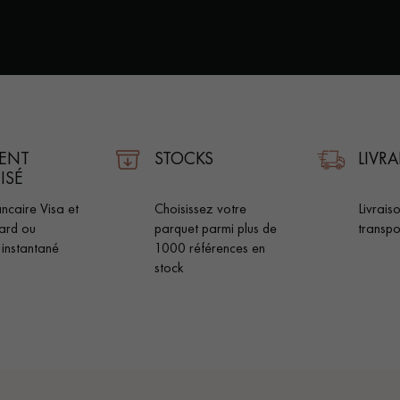
Nos conseillers sont disponibles au
0805 82 82 82
ENT
STOCKS
LIVR
ISÉ
ncaire Visa et
Choisissez votre
Livrais
ard ou
parquet parmi plus de
transpo
 instantané
1000 références en
stock
VOUS AVEZ UN PROJET ?
à votre disposition pour vous guider pas à pas dans le choix et la pose
ts vous
Demandez un rendez-vous