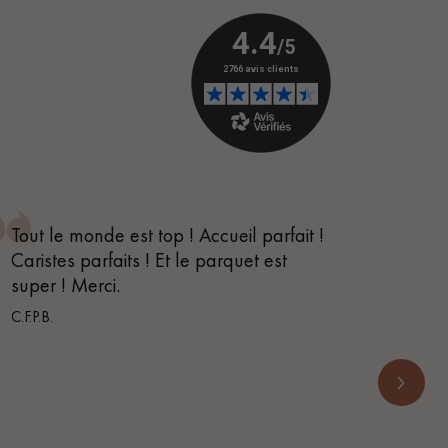
Obtenez un devis gratuit !
Tout le monde est top ! Accueil parfait !
Je suis
Caristes parfaits ! Et le parquet est
conseil
super ! Merci.
m’orien
s’appe
C.F.P.B.
RENOVE 