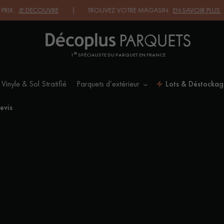
X .
JE DECOUVRE
| TROUVEZ VOTRE MAGASIN.
EN SAVOIR PLUS
| 
ER
1
SPÉCIALISTE DU PARQUET EN FRANCE
 Vinyle & Sol Stratifié
Parquets d’extérieur
Lots & Déstockag
ES RECHERCHES LES PLUS COURANT
evis
SOL PLAQUÉ BOIS
PARQUETS À MOTIFS
VERITABLES
n
PARQUET VIEILLI
PARQUET FUMÉ