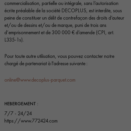
commercialisation, partielle ou intégrale, sans l’autorisation
écrite préalable de la société DECOPLUS, est interdite, sous
peine de constituer un délit de contrefaçon des droits d’auteur
et/ou de dessins et/ou de marque, puni de trois ans
d’emprisonnement et de 300 000 € d’amende (CPI, art.
L335-1s).
Un expert Décoplus Parquets vous appelle
Pour toute autre utilisation, vous pouvez contacter notre
chargé de partenariat à l'adresse suivante :
online@www.decoplus-parquet.com
Demandez un rendez-vous personnalisé
HEBERGEMENT :
7/7 - 24/24
https://www.772424.com
Obtenez un devis gratuit !