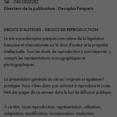
Tél. :
0805828282
PARQUET VIEILLI
PARQUET FUMÉ
Directeur de la publication : Decoplus Parquets
PARQUET LAMES LARGES XXL
PARQUET EN CHÊNE
ACCESSOIRES PARQUET
DROITS D'AUTEURS - DROITS DE REPRODUCTION
D'INTÉRIEUR
Le site www.decoplus-parquet.com relève de la législation
française et internationale sur le droit d'auteur et la propriété
intellectuelle. Tous les droits de reproduction y sont réservés, y
Nos conseillers sont disponibles au
compris les représentations iconographiques et
0805 82 82 82
photographiques.
La présentation générale du site est originale et également
protégée. Vous n'êtes donc pas autorisé à reproduire le code
html des pages de ce serveur dans le but de diffusion publique.
VOUS AVEZ UN PROJET ?
A ce titre, toute reproduction, représentation, utilisation,
Nos experts sont à votre disposition pour vous guider pas à
adaptation, modification, incorporation, traduction,
pas dans le choix et la pose de votre parquet.