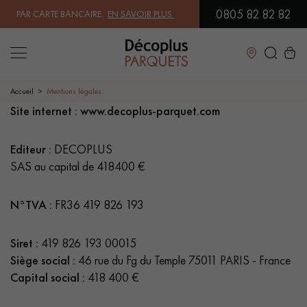
0805 82 82 82
 PAR CARTE BANCAIRE.
EN SAVOIR PLUS
| PROFITEZ DE NOS PETITS PR
Fermer
Accueil
Mentions légales
Site internet : www.decoplus-parquet.com
LES RECHERCHES LES PLUS COURANTES
Editeur :
DECOPLUS
SAS au capital de 418400 €
PARQUET MASSIF
PARQUET CONTRECOLLÉ -
FLOTTANT
N°TVA :
FR36 419 826 193
SOL PLAQUÉ BOIS VERITABLES
PARQUETS À MOTIFS
Siret :
419 826 193 00015
PARQUET EN BOIS EXOTIQUE
PARQUET VERNIS
Siège social :
46 rue du Fg du Temple 75011 PARIS - France
Capital social :
418 400 €
PARQUET HUILÉ
PARQUET EN BOIS BRUT