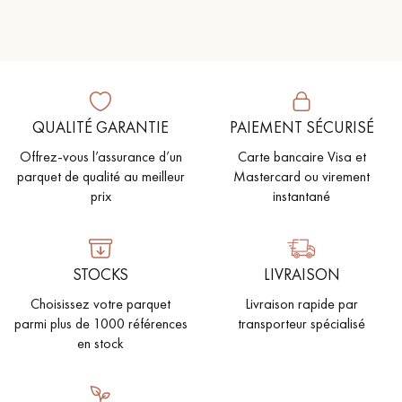
Un expert Décoplus Parquets vous appelle
QUALITÉ GARANTIE
PAIEMENT SÉCURISÉ
Offrez-vous l’assurance d’un
Carte bancaire Visa et
parquet de qualité au meilleur
Mastercard ou virement
prix
instantané
Demandez un rendez-vous personnalisé
STOCKS
LIVRAISON
Choisissez votre parquet
Livraison rapide par
parmi plus de 1000 références
transporteur spécialisé
en stock
Obtenez un devis gratuit !