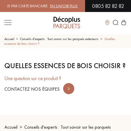
0805 82 82 82
IS PAR CARTE BANCAIRE.
EN SAVOIR PLUS
| PROFITEZ DE NOS PETITS 
Fermer
Accueil
Conseils d'experts : Tout savoir sur les parquets exterieurs
Quelles
essences de bois choisir ?
LES RECHERCHES LES PLUS COURANTES
QUELLES ESSENCES DE BOIS CHOISIR ?
PARQUET MASSIF
PARQUET CONTRECOLLÉ -
FLOTTANT
Une question sur ce produit ?
CONTACTEZ NOS ÉQUIPES
SOL PLAQUÉ BOIS VERITABLES
PARQUETS À MOTIFS
PARQUET EN BOIS EXOTIQUE
PARQUET VERNIS
PARQUET HUILÉ
PARQUET EN BOIS BRUT
Accueil
Conseils d'experts : Tout savoir sur les parquets