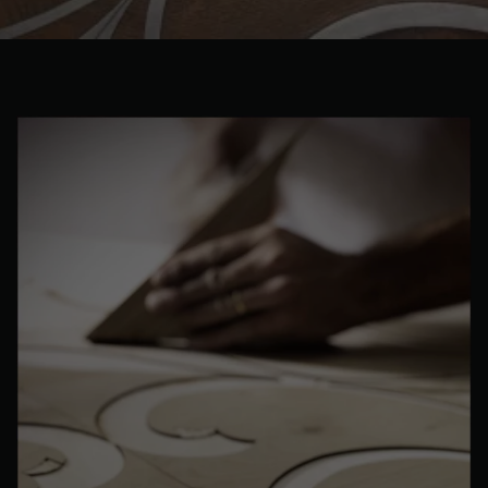
PARQUET VIEILLI
PARQUET FUMÉ
PARQUET LAMES LARGES XXL
PARQUET EN CHÊNE
ACCESSOIRES PARQUET
D'INTÉRIEUR
Nos conseillers sont disponibles au
0805 82 82 82
VOUS AVEZ UN PROJET ?
Nos experts sont à votre disposition pour vous guider pas à