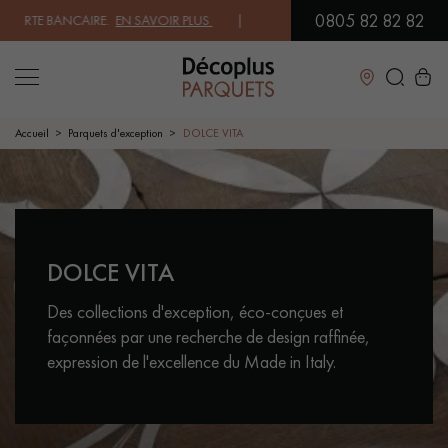
0805 82 82 82
 BANCAIRE.
EN SAVOIR PLUS
| PROFITEZ DE NOS PETITS PRIX .
JE DEC
Fermer
Accueil
Parquets d'exception
DOLCE VITA
LES RECHERCHES LES PLUS COURANTES
CONTACTEZ-NOUS POUR VOTRE PROJET
DOLCE VITA
PARQUET MASSIF
PARQUET CONTRECOLLÉ -
FLOTTANT
Des collections d'exception, éco-conçues et
SOL PLAQUÉ BOIS VERITABLES
PARQUETS À MOTIFS
façonnées par une recherche de design raffinée,
expression de l'excellence du Made in Italy.
PARQUET EN BOIS EXOTIQUE
PARQUET VERNIS
PARQUET HUILÉ
PARQUET EN BOIS BRUT