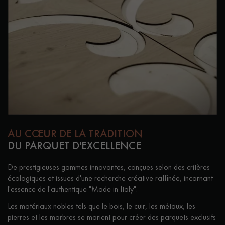
pas dans le choix et la pose de votre parquet.
Un expert Décoplus Parquets vous appelle
AU CŒUR DE LA TRADITION
DU PARQUET D'EXCELLENCE
Demandez un rendez-vous personnalisé
De prestigieuses gammes innovantes, conçues selon des critères
écologiques et issues d'une recherche créative raffinée, incarnant
l'essence de l'authentique "Made in Italy".
Les matériaux nobles tels que le bois, le cuir, les métaux, les
pierres et les marbres se marient pour créer des parquets exclusifs
Obtenez un devis gratuit !