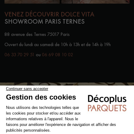
VENEZ DÉCOUVRIR DOLCE VITA
SHOWROOM PARIS TERNES
88 avenue des Ternes 75017 Paris
Ouvert du lundi au samedi de 10h à 13h et de 14h à 19h
06 33 70 29 51
ou
06 69 08
10 02