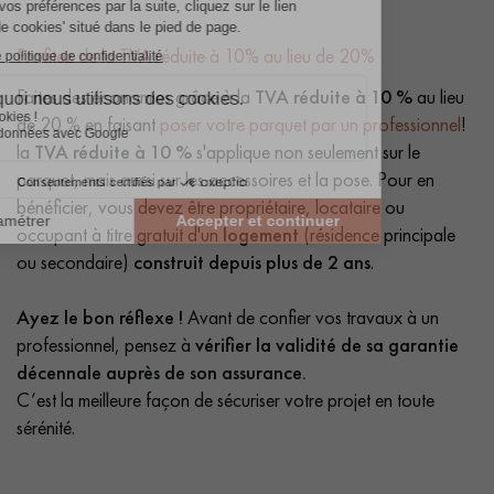
Profitez de la TVA réduite à 10% au lieu de 20%
Faites des économies grâce à la
TVA réduite à 10 %
au lieu
de 20 % en faisant
poser votre parquet par un professionnel
!
la
TVA réduite à 10 %
s'applique non seulement sur le
parquet, mais aussi sur les accessoires et la pose. Pour en
bénéficier, vous devez être propriétaire, locataire ou
occupant à titre gratuit d'un
logement
(résidence principale
ou secondaire)
construit depuis plus de 2 ans
.
Ayez le bon réflexe !
Avant de confier vos travaux à un
professionnel, pensez à
vérifier la validité de sa garantie
décennale auprès de son assurance.
C’est la meilleure façon de sécuriser votre projet en toute
sérénité.