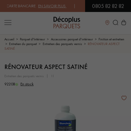
0805 82 82 82
CARTE BANCAIRE.
EN SAVOIR PLUS
| PROFITEZ DE NOS PETITS PRIX .
Fermer
Accueil
Parquet d'Intérieur
Accessoires parquet d'intérieur
Finition et entretien
Entretien du parquet
Entretien des parquets vernis
RÉNOVATEUR ASPECT
SATINÉ
LES RECHERCHES LES PLUS COURANTES
RÉNOVATEUR ASPECT SATINÉ
PARQUET MASSIF
PARQUET CONTRECOLLÉ -
FLOTTANT
entretien des parquets vernis
1l
9220B
En stock
SOL PLAQUÉ BOIS VERITABLES
PARQUETS À MOTIFS
PARQUET EN BOIS EXOTIQUE
PARQUET VERNIS
PARQUET HUILÉ
PARQUET EN BOIS BRUT