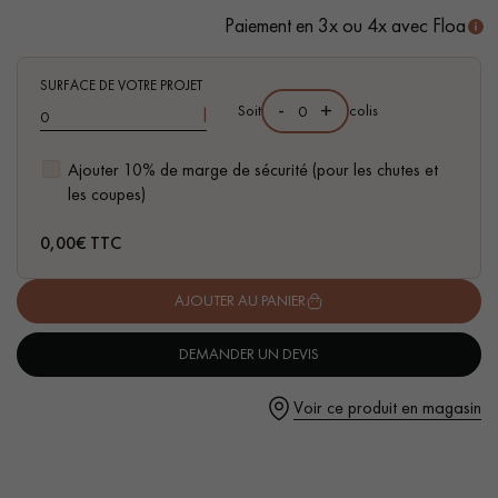
satinées.
Paiement en 3x ou 4x avec Floa
- Non glissant, sans silicone
SURFACE DE VOTRE PROJET
- Sans odeur
-
+
Soit
colis
l
- Prêt à l’emploi
- Usage occasionnel
Un expert Décoplus Parquets vous appelle
Ajouter 10% de marge de sécurité (pour les chutes et
- Rendement : 50m²/L par couche
les coupes)
Mode d’emploi
0,00
€ TTC
1. Le sol doit être propre et sec
2. Appliquer 1 ou 2 couches de Rénovateur Métallisant pur
AJOUTER AU PANIER
Demandez un rendez-vous personnalisé
avec une microfibre bien essorée
3. Laisser sécher 1 heure entre les couches
DEMANDER UN DEVIS
Voir ce produit en magasin
Obtenez un devis gratuit !