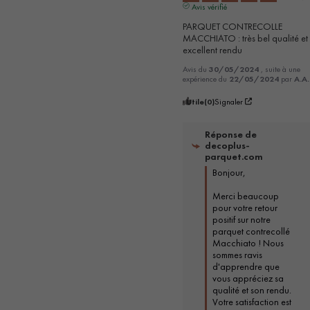
Avis vérifié
PARQUET CONTRECOLLE 
MACCHIATO : très bel qualité et 
excellent rendu
Avis du
30/05/2024
, suite à une
expérience du
22/05/2024
par
A.A.
Utile
(0)
Signaler
Réponse de
decoplus-
parquet.com
Bonjour,

Merci beaucoup 
pour votre retour 
positif sur notre 
parquet contrecollé 
Macchiato ! Nous 
sommes ravis 
d'apprendre que 
vous appréciez sa 
qualité et son rendu. 
Votre satisfaction est 