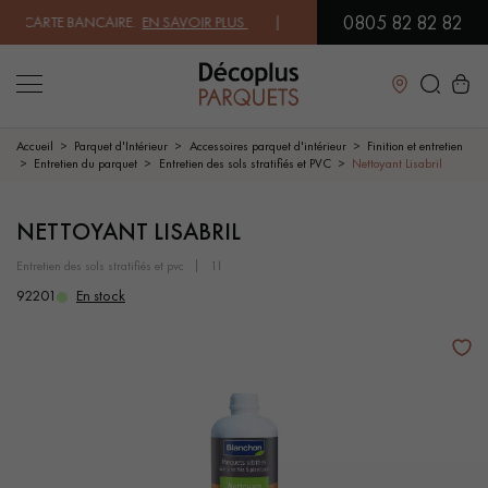
0805 82 82 82
CARTE BANCAIRE.
EN SAVOIR PLUS
| PROFITEZ DE NOS PETITS PRIX .
J
Fermer
Accueil
Parquet d'Intérieur
Accessoires parquet d'intérieur
Finition et entretien
Entretien du parquet
Entretien des sols stratifiés et PVC
Nettoyant Lisabril
LES RECHERCHES LES PLUS COURANTES
NETTOYANT LISABRIL
entretien des sols stratifiés et pvc
1l
PARQUET MASSIF
PARQUET CONTRECOLLÉ -
FLOTTANT
92201
En stock
SOL PLAQUÉ BOIS VERITABLES
PARQUETS À MOTIFS
PARQUET EN BOIS EXOTIQUE
PARQUET VERNIS
PARQUET HUILÉ
PARQUET EN BOIS BRUT