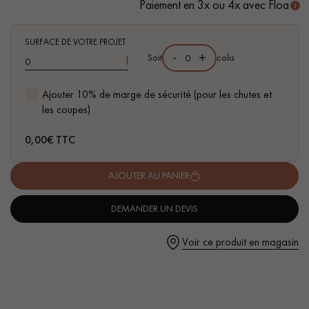
Paiement en 3x ou 4x avec Floa
Mode d’emploi
1. Diluer 1 verre (100ml) dans 5L d’eau tiède
SURFACE DE VOTRE PROJET
2. Étendre avec une microfibre bien essorée
-
+
Soit
colis
l
3. Laisser sécher 15 minutes
Ajouter 10% de marge de sécurité (pour les chutes et
Un expert Décoplus Parquets vous appelle
les coupes)
0,00
€ TTC
AJOUTER AU PANIER
Demandez un rendez-vous personnalisé
DEMANDER UN DEVIS
Voir ce produit en magasin
Obtenez un devis gratuit !