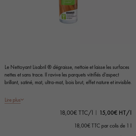
PARQUET VIEILLI
PARQUET FUMÉ
PARQUET LAMES LARGES XXL
PARQUET EN CHÊNE
ACCESSOIRES PARQUET
D'INTÉRIEUR
Nos conseillers sont disponibles au
Le Nettoyant Lisabril ® dégraisse, nettoie et laisse les surfaces
0805 82 82 82
nettes et sans trace. Il ravive les parquets vitrifiés d’aspect
brillant, satiné, mat, ultra-mat, bois brut, effet nature et invisible.
- Sans rinçage
Lire plus
- Non glissant
18,00€ TTC/l
15,00
€ HT/l
- Concentré à diluer
VOUS AVEZ UN PROJET ?
- Usage régulier
18,00€ TTC par colis de 1 l
Nos experts sont à votre disposition pour vous guider pas à
- Idéal pour les grandes surfaces (gymnase, salle de sport)
pas dans le choix et la pose de votre parquet.