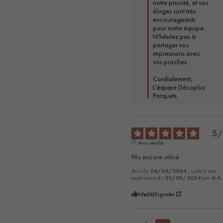
notre priorité, et vos 
éloges sont très 
encourageants 
pour notre équipe. 
N'hésitez pas à 
partager vos 
impressions avec 
vos proches. 

Cordialement,  

L'équipe Décoplus 
Parquets
5
/
Avis vérifié
PAs encore utilisé
Avis du
06/04/2024
, suite à une
expérience du
22/03/2024
par
A.A.
Utile
(0)
Signaler