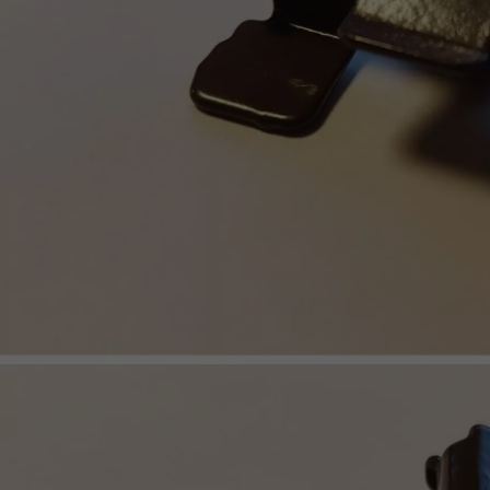
ACCESSOIRES
PARQUET D'INTÉRIEUR
Nos experts sont 
Un expert Décoplus Parque