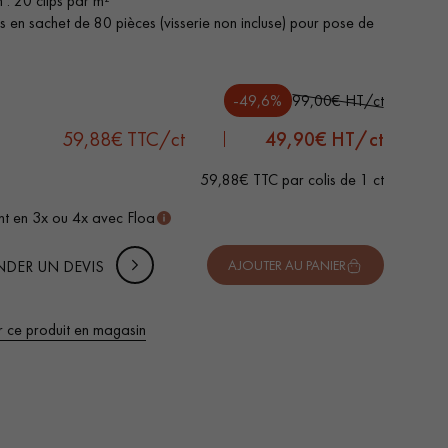
 : 20 clips par m²
s en sachet de 80 pièces (visserie non incluse) pour pose de
-49,6%
99,00€ HT/ct
 DE VOTRE PROJET
-
+
Soit
colis
ct
59,88€ TTC/ct
49,90
€ HT/ct
uter 10% de marge de sécurité (pour les chutes et les
59,88€ TTC par colis de 1 ct
pes)
t en 3x ou 4x avec Floa
 TTC
DER UN DEVIS
AJOUTER AU PANIER
r ce produit en magasin
 de votre parquet.