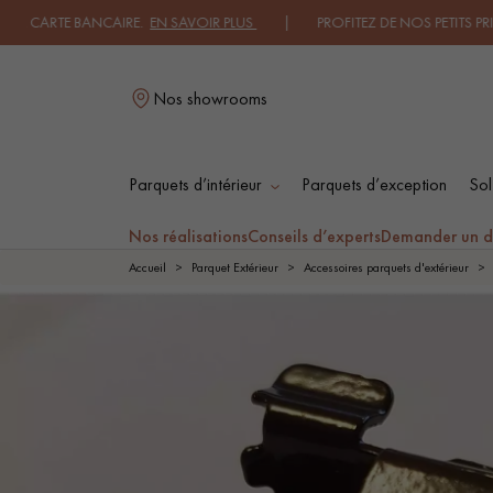
RTE BANCAIRE.
EN SAVOIR PLUS
| PROFITEZ DE NOS PETITS PRIX .
JE
Nos showrooms
Parquets d’intérieur
Parquets d’exception
Sol
L
Nos réalisations
Conseils d’experts
Demander un d
Accueil
Parquet Extérieur
Accessoires parquets d'extérieur
PARQUET MASSIF
PARQUET
CONTRECOLLÉ -
FLOTTANT
PARQUET HUILÉ
PARQUET EN BOIS
BRUT