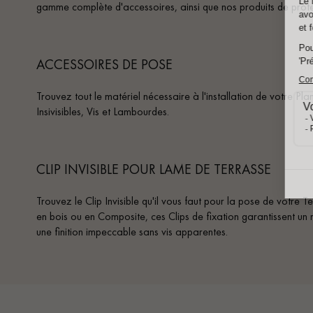
gamme complète d'accessoires, ainsi que nos produits de protec
ACCESSOIRES DE POSE
Trouvez tout le matériel nécessaire à l'installation de votre Plan
Insivisibles, Vis et Lambourdes.
CLIP INVISIBLE POUR LAME DE TERRASSE
Trouvez le Clip Invisible qu'il vous faut pour la pose de votre T
en bois ou en Composite, ces Clips de fixation garantissent un 
une finition impeccable sans vis apparentes.