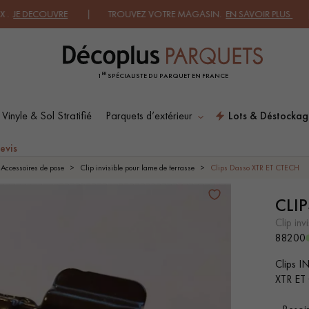
 DECOUVRE
| TROUVEZ VOTRE MAGASIN.
EN SAVOIR PLUS
| DEMA
ER
1
SPÉCIALISTE DU PARQUET EN FRANCE
 Vinyle & Sol Stratifié
Parquets d’extérieur
Lots & Déstockag
ES RECHERCHES LES PLUS COURANT
evis
Accessoires de pose
Clip invisible pour lame de terrasse
Clips Dasso XTR ET CTECH
CLI
SOL PLAQUÉ BOIS
PARQUETS À MOTIFS
VERITABLES
clip i
88200
Clips I
PARQUET VIEILLI
PARQUET FUMÉ
XTR ET