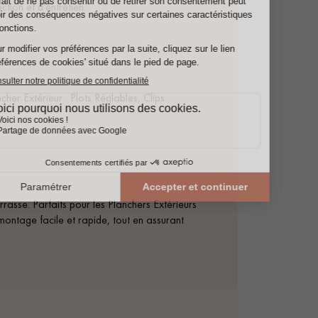
tion et d'entretien.
cher Extérieur : Plots Réglables, Clips
errasse. Parfaits pour les Planchers Extérieurs
montage facile et rapide, tout en assurant