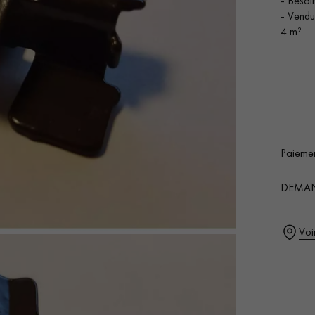
- Besoin
- Vendu
4 m²
SURFACE
Nos conseillers sont disponibles au
0805 82 82 82
Ajo
cou
Paiemen
0,00
€
DEMAN
VOUS AVEZ UN PROJET ?
Voi
à votre disposition pour vous guider pas à pas dans le choix et la pose
ts vous
Demandez un rendez-vous