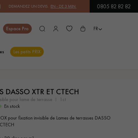
0805 82 82 82
NDEZ UN DEVIS.
EN - DE 3 MIN
| PAYEZ EN 3X OU 4X SANS FRAIS 
Fermer
Espace Pro
FR
es
Les petits PRIX
ES
PS DASSO XTR ET CTECH
PARQUET EN BOIS
PARQUET VERNIS
EXOTIQUE
nvisible pour lame de terrasse
1ct
En stock
NOX pour fixation invisible de Lames de terrasses DASSO
PARQUET LAMES
PARQUET EN CHÊNE
 CTECH
LARGES XXL