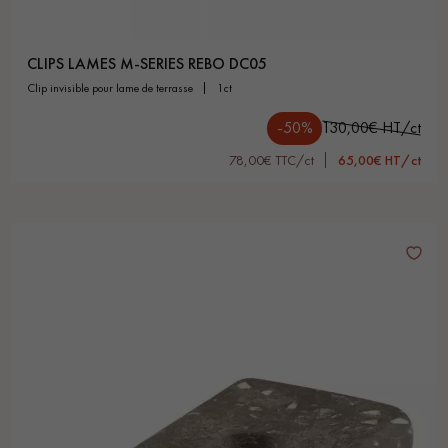
CLIPS LAMES M-SERIES REBO DC05
clip invisible pour lame de terrasse
1ct
-50%
130,00€ HT/ct
78,00€ TTC/ct
65,00€ HT/ct