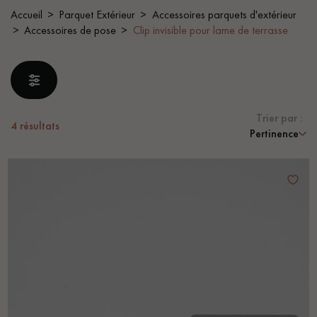
PARQUET VIEILLI
PARQUET FUMÉ
Accueil
Parquet Extérieur
Accessoires parquets d'extérieur
Accessoires de pose
Clip invisible pour lame de terrasse
PARQUET LAMES LARGES XXL
PARQUET EN CHÊNE
ACCESSOIRES PARQUET
D'INTÉRIEUR
Trier par :
4
résultats
Pertinence
Nos conseillers sont disponibles au
0805 82 82 82
VOUS AVEZ UN PROJET ?
Nos experts sont à votre disposition pour vous guider pas à
pas dans le choix et la pose de votre parquet.