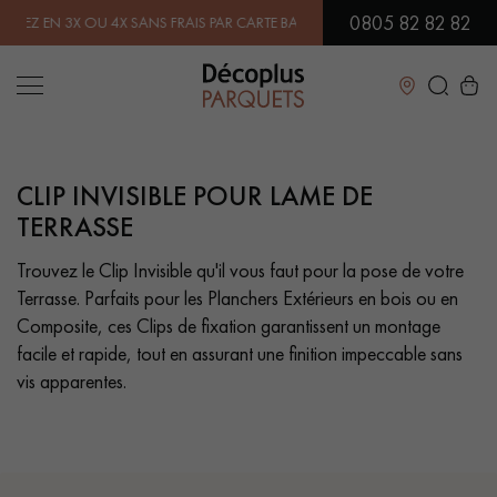
0805 82 82 82
N 3X OU 4X SANS FRAIS PAR CARTE BANCAIRE.
EN SAVOIR PLUS
| PROF
Fermer
CLIP INVISIBLE POUR LAME DE
LES RECHERCHES LES PLUS COURANTES
TERRASSE
Trouvez le Clip Invisible qu'il vous faut pour la pose de votre
PARQUET MASSIF
PARQUET CONTRECOLLÉ -
FLOTTANT
Terrasse. Parfaits pour les Planchers Extérieurs en bois ou en
Composite, ces Clips de fixation garantissent un montage
SOL PLAQUÉ BOIS VERITABLES
PARQUETS À MOTIFS
facile et rapide, tout en assurant une finition impeccable sans
vis apparentes.
PARQUET EN BOIS EXOTIQUE
PARQUET VERNIS
PARQUET HUILÉ
PARQUET EN BOIS BRUT