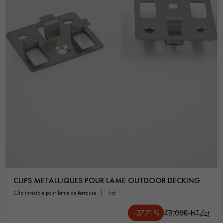
Un expert Décoplus Parquets vous appelle
Demandez un rendez-vous personnalisé
CLIPS METALLIQUES POUR LAME OUTDOOR DECKING
clip invisible pour lame de terrasse
1ct
Obtenez un devis gratuit !
-37,71%
48,00€ HT/ct