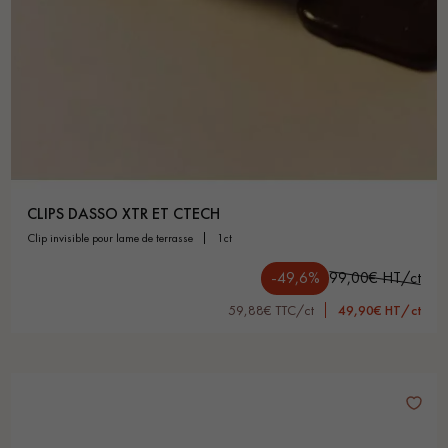
CLIPS DASSO XTR ET CTECH
clip invisible pour lame de terrasse
1ct
-49,6%
99,00€ HT/ct
59,88€ TTC/ct
49,90€ HT/ct