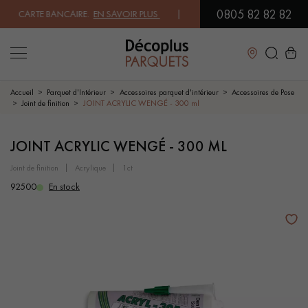
0805 82 82 82
R CARTE BANCAIRE.
EN SAVOIR PLUS
| PROFITEZ DE NOS PETITS PRIX 
Fermer
Accueil
Parquet d'Intérieur
Accessoires parquet d'intérieur
Accessoires de Pose
Joint de finition
JOINT ACRYLIC WENGÉ - 300 ml
LES RECHERCHES LES PLUS COURANTES
JOINT ACRYLIC WENGÉ - 300 ML
joint de finition
acrylique
1ct
PARQUET MASSIF
PARQUET CONTRECOLLÉ -
FLOTTANT
92500
En stock
SOL PLAQUÉ BOIS VERITABLES
PARQUETS À MOTIFS
PARQUET EN BOIS EXOTIQUE
PARQUET VERNIS
PARQUET HUILÉ
PARQUET EN BOIS BRUT