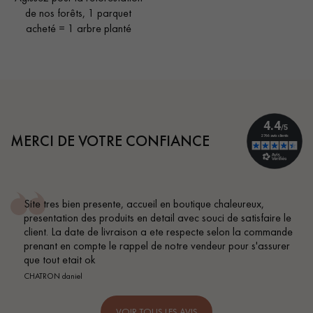
de nos forêts, 1 parquet
acheté = 1 arbre planté
MERCI DE VOTRE CONFIANCE
Site tres bien presente, accueil en boutique chaleureux,
presentation des produits en detail avec souci de satisfaire le
client. La date de livraison a ete respecte selon la commande
prenant en compte le rappel de notre vendeur pour s'assurer
que tout etait ok
CHATRON daniel
VOIR TOUS LES AVIS