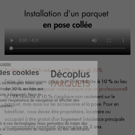
Profitez de la TVA réduite à 10% au lieu de 20%
Faites des économies grâce à la
TVA réduite à 10 %
au lieu
de 20 % en faisant
poser votre parquet par un professionnel
!
la
TVA réduite à 10 %
s'applique non seulement sur le
parquet, mais aussi sur les accessoires et la pose. Pour en
bénéficier, vous devez être propriétaire, locataire ou
occupant à titre gratuit d'un
logement
(résidence principale
ou secondaire)
construit depuis plus de 2 ans
.