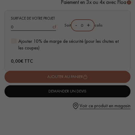
Paiement en 3x ou 4x avec Floa
SURFACE DE VOTRE PROJET
-
+
Soit
colis
ct
Ajouter 10% de marge de sécurité (pour les chutes et
Un expert Décoplus Parquets vous appelle
les coupes)
0,00
€ TTC
AJOUTER AU PANIER
Demandez un rendez-vous personnalisé
DEMANDER UN DEVIS
Voir ce produit en magasin
Obtenez un devis gratuit !