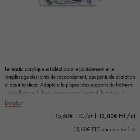
PARQUET VIEILLI
PARQUET FUMÉ
PARQUET LAMES LARGES XXL
PARQUET EN CHÊNE
ACCESSOIRES PARQUET
D'INTÉRIEUR
Nos conseillers sont disponibles au
Le mastic acrylique est idéal pour le jointoiement et le
0805 82 82 82
remplissage des joints de raccordement, des joints de dilatation
et des interstices. Adapté à la plupart des supports du bâtiment,
il s'applique sur le bois, la menuiserie, le métal, le béton, la
maçonnerie et le plâtre.
Lire plus
15,60€ TTC/ct
13,00
€ HT/ct
- Coloris Wengé
VOUS AVEZ UN PROJET ?
- Séchage rapide
15,60€ TTC par colis de 1 ct
Nos experts sont à votre disposition pour vous guider pas à
- Convient aux Parquet Massif, Contrecollé ou Sol Stratifié
pas dans le choix et la pose de votre parquet.