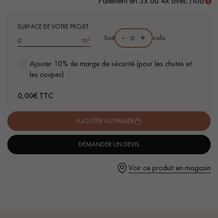
Paiement en 3x ou 4x avec Floa
- Compatible pièces d'eau
- Facilité de pose : système d'emboitement simple à plat I4F
SURFACE DE VOTRE PROJET
-
+
Soit
colis
m²
Ajouter 10% de marge de sécurité (pour les chutes et
Un expert Décoplus Parquets vous appelle
les coupes)
0,00
€ TTC
AJOUTER AU PANIER
Demandez un rendez-vous personnalisé
DEMANDER UN DEVIS
Voir ce produit en magasin
Obtenez un devis gratuit !