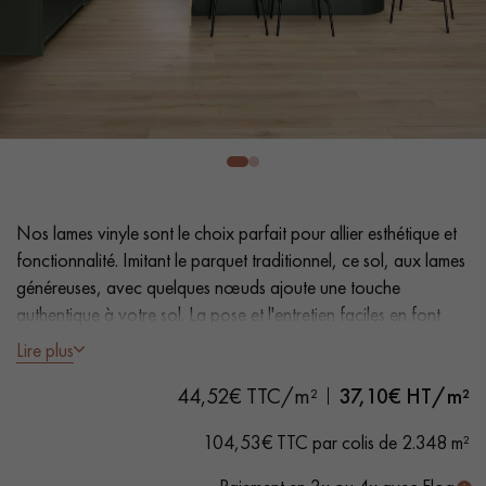
PARQUET VIEILLI
PARQUET FUMÉ
PARQUET LAMES LARGES XXL
PARQUET EN CHÊNE
ACCESSOIRES PARQUET
D'INTÉRIEUR
Nos conseillers sont disponibles au
Nos lames vinyle sont le choix parfait pour allier esthétique et
0805 82 82 82
fonctionnalité. Imitant le parquet traditionnel, ce sol, aux lames
généreuses, avec quelques nœuds ajoute une touche
authentique à votre sol. La pose et l'entretien faciles en font
une solution pratique.
Lire plus
44,52€ TTC/m²
37,10
€ HT/m²
- Lames Largeur XL 17,6 cm
VOUS AVEZ UN PROJET ?
- Aspect chêne naturel
104,53€ TTC par colis de 2.348 m²
- Chanfreins des 4 côtés
Nos experts sont à votre disposition pour vous guider pas à
- Adapté aux passages fréquents
pas dans le choix et la pose de votre parquet.