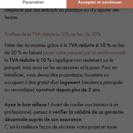
laisser des taches sur vos sols. Il est recommandé de les
remplacer par des embouts en plastique ou d'y ajouter des
feutres.
Profitez de la TVA réduite à 10% au lieu de 20%
Faites des économies grâce à la
TVA réduite à 10 %
au lieu
de 20 % en faisant
poser votre parquet par un professionnel
!
la
TVA réduite à 10 %
s'applique non seulement sur le
parquet, mais aussi sur les accessoires et la pose. Pour en
bénéficier, vous devez être propriétaire, locataire ou
occupant à titre gratuit d'un
logement
(résidence principale
ou secondaire)
construit depuis plus de 2 ans
.
Ayez le bon réflexe !
Avant de confier vos travaux à un
professionnel, pensez à
vérifier la validité de sa garantie
décennale auprès de son assurance.
C’est la meilleure façon de sécuriser votre projet en toute