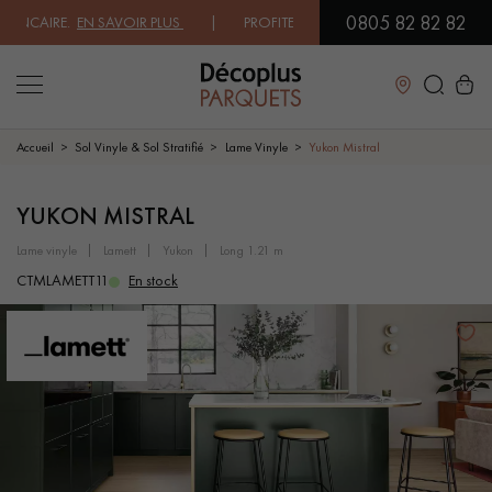
0805 82 82 82
NCAIRE.
EN SAVOIR PLUS
| PROFITEZ DE NOS PETITS PRIX .
JE DECOUV
Fermer
Accueil
Sol Vinyle & Sol Stratifié
Lame Vinyle
Yukon Mistral
LES RECHERCHES LES PLUS COURANTES
YUKON MISTRAL
lame vinyle
lamett
yukon
long 1.21 m
PARQUET MASSIF
PARQUET CONTRECOLLÉ -
CTMLAMETT11
En stock
FLOTTANT
SOL PLAQUÉ BOIS VERITABLES
PARQUETS À MOTIFS
PARQUET EN BOIS EXOTIQUE
PARQUET VERNIS
PARQUET HUILÉ
PARQUET EN BOIS BRUT