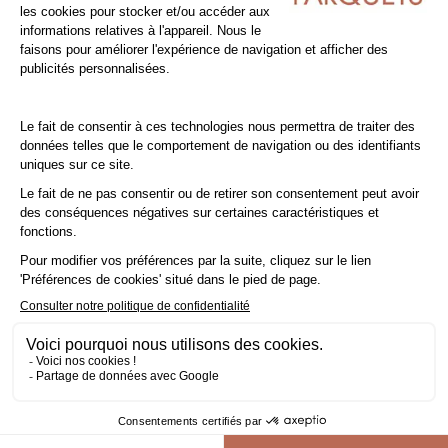
Nettoyage et entretien des sols PVC
Balayez régulièrement le sol pour éviter que la saleté ne
s’incruste et n’altère la surface. Vous pouvez également utiliser
un aspirateur ou une serpillière légèrement humide. En cas de
besoin, nettoyez votre sol avec une solution d’eau claire et un
détergent doux ou un produit adapté pour sols. Rincez
abondamment et retirez l’excédent d’eau.
N.B.:
Le sol peut devenir glissant lorsqu'il est humide. Les
taches, marques et éclaboussures doivent être nettoyées
rapidement. Évitez l’utilisation d’acétone et de solvants chlorés
(par exemple : trichloréthylène). N’utilisez jamais de cires ni de
vernis vitrifiants.
Les embouts en caoutchouc des chaises et meubles peuvent