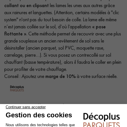
collant ou en clipsant
les lames les unes aux autres grâce
aux rainures et languettes. (Attention, certains modèles à "clic
system" n'ont pas du tout besoin de colle. La lame elle même
n’est jamais collée sur le sol, d’où l’appellation
« pose
flottante »
. Cette méthode permet de recouvrir avec une plus
grande souplesse un ancien revêtement de sol sans le
désinstaller (ancien parquet, sol PVC, moquette rase,
carrelage, pierre…). Si vous posez un contrecollé sur sol
chauffant (basse température), alors il faudra le coller en plein
pour profiter de votre chauffage.
Conseil : Ajoutez une
marge de 10%
à votre surface réelle.