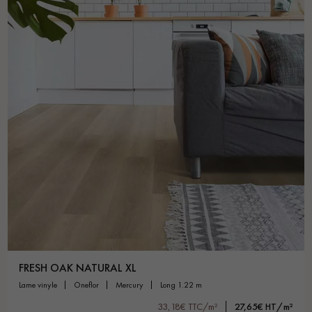
FRESH OAK NATURAL XL
lame vinyle
oneflor
mercury
long 1.22 m
33,18€ TTC/m²
27,65€ HT/m²