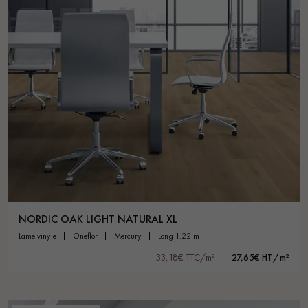
NORDIC OAK LIGHT NATURAL XL
lame vinyle
oneflor
mercury
long 1.22 m
33,18€ TTC/m²
27,65€ HT/m²