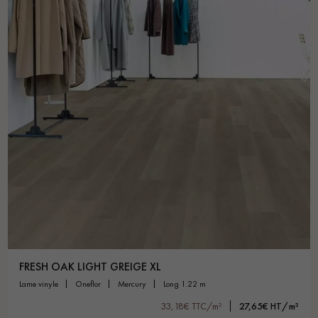
FRESH OAK LIGHT GREIGE XL
lame vinyle
oneflor
mercury
long 1.22 m
33,18€ TTC/m²
27,65€ HT/m²