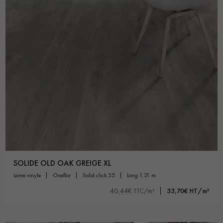
SOLIDE OLD OAK GREIGE XL
lame vinyle
oneflor
solid click 55
long 1.21 m
40,44€ TTC/m²
33,70€ HT/m²