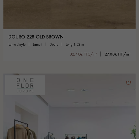
DOURO 228 OLD BROWN
lame vinyle
lamett
douro
long 1.52 m
32,40€ TTC/m²
27,00€ HT/m²