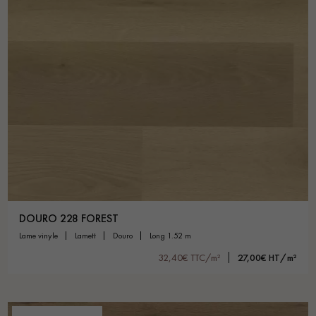
DOURO 228 FOREST
lame vinyle
lamett
douro
long 1.52 m
32,40€ TTC/m²
27,00€ HT/m²