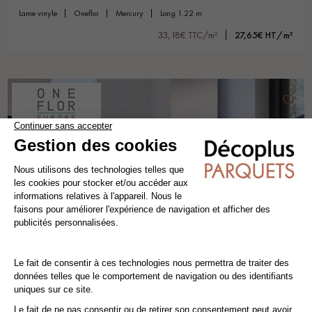
lame vinyle
oneflor
mercury
long 1.22 m
33,18€ TTC/m²
27,65€ HT/m²