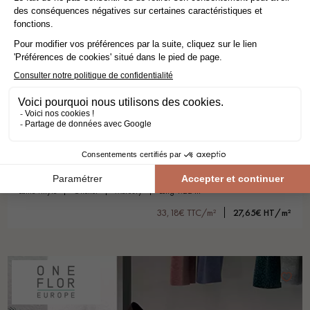
BAVARIAN OAK HONEY XL
lame vinyle
oneflor
mercury
long 1.22 m
33,18€ TTC/m²
27,65€ HT/m²