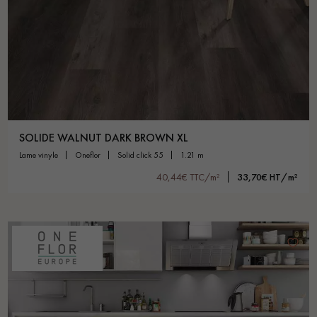
SOLIDE WALNUT DARK BROWN XL
lame vinyle
oneflor
solid click 55
1.21 m
40,44€ TTC/m²
33,70€ HT/m²