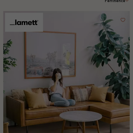
Pertinence
PARQUET VIEILLI
PARQUET FUMÉ
PARQUET LAMES LARGES XXL
PARQUET EN CHÊNE
ACCESSOIRES PARQUET
D'INTÉRIEUR
Nos conseillers sont disponibles au
0805 82 82 82
VOUS AVEZ UN PROJET ?
Nos experts sont à votre disposition pour vous guider pas à
pas dans le choix et la pose de votre parquet.