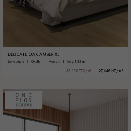
DELICATE OAK AMBER XL
lame vinyle
oneflor
mercury
long 1.22 m
33,18€ TTC/m²
27,65€ HT/m²