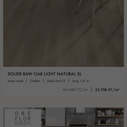
SOLIDE RAW OAK LIGHT NATURAL XL
lame vinyle
oneflor
solid click 55
long 1.21 m
40,44€ TTC/m²
33,70€ HT/m²