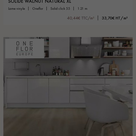
SOLIDE WALNUT NATURAL XL
lame vinyle
oneflor
solid click 55
1.21 m
40,44€ TTC/m²
33,70€ HT/m²