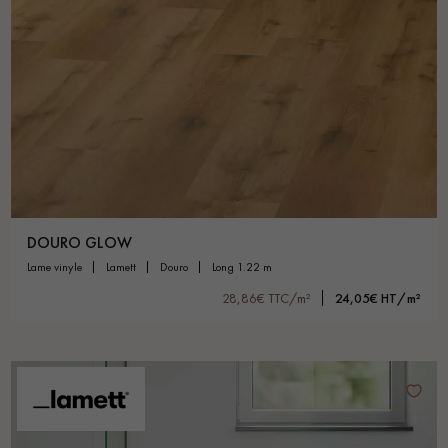
DOURO GLOW
lame vinyle
lamett
douro
long 1.22 m
28,86€ TTC/m²
24,05€ HT/m²