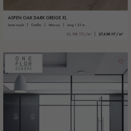
ASPEN OAK DARK GREIGE XL
lame vinyle
oneflor
mercury
long 1.22 m
33,18€ TTC/m²
27,65€ HT/m²