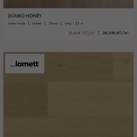
DOURO HONEY
lame vinyle
lamett
douro
long 1.22 m
28,86€ TTC/m²
24,05€ HT/m²