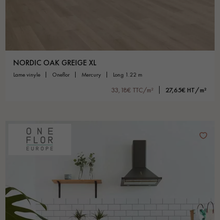
NORDIC OAK GREIGE XL
lame vinyle
oneflor
mercury
long 1.22 m
33,18€ TTC/m²
27,65€ HT/m²