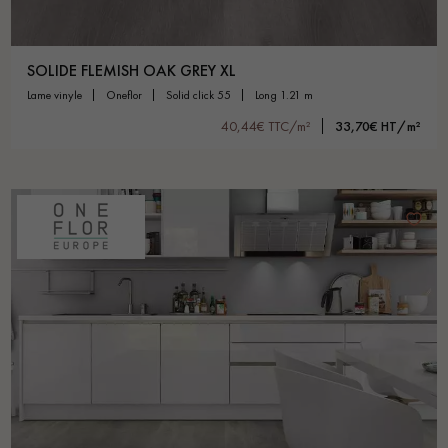
SOLIDE FLEMISH OAK GREY XL
lame vinyle
oneflor
solid click 55
long 1.21 m
40,44€ TTC/m²
33,70€ HT/m²