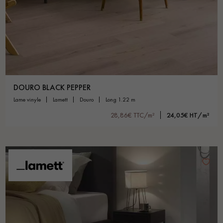
Un expert Décoplus Parquets vous appelle
DOURO BLACK PEPPER
lame vinyle
lamett
douro
long 1.22 m
28,86€ TTC/m²
24,05€ HT/m²
Demandez un rendez-vous personnalisé
Obtenez un devis gratuit !