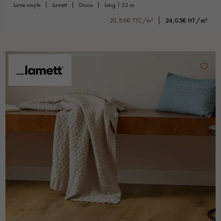
lame vinyle
lamett
douro
long 1.22 m
28,86€ TTC/m²
24,05€ HT/m²