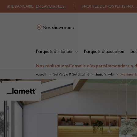
NCAIRE.
EN SAVOIR PLUS
| PROFITEZ DE NOS PETITS PRIX .
JE DECOUV
Nos showrooms
Parquets d’intérieur
Parquets d’exception
Sol
L
Nos réalisations
Conseils d’experts
Demander un d
Accueil
Sol Vinyle & Sol Stratifié
Lame Vinyle
Mantaro H
PARQUET MASSIF
PARQUET
CONTRECOLLÉ -
FLOTTANT
PARQUET HUILÉ
PARQUET EN BOIS
BRUT