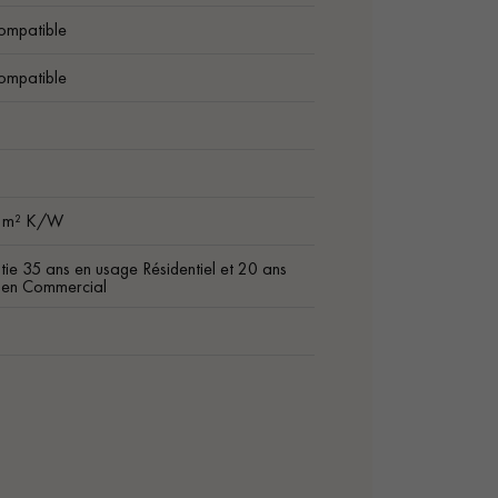
ompatible
ompatible
1
9 m² K/W
ie 35 ans en usage Résidentiel et 20 ans
 en Commercial