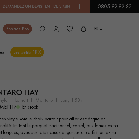
0805 82 82 82
UN DEVIS.
EN - DE 3 MIN
| PAYEZ EN 3X OU 4X SANS FRAIS PAR CAR
Fermer
Espace Pro
FR
es
Les petits PRIX
ES
TARO HAY
PARQUET EN BOIS
PARQUET VERNIS
EXOTIQUE
nyle
lamett
mantaro
long 1.53 m
METT17
En stock
s vinyle sont le choix parfait pour allier esthétique et
PARQUET LAMES
PARQUET EN CHÊNE
nalité. Imitant le parquet traditionnel, ce sol, aux lames extra
LARGES XXL
t longues, avec ses jolis nœuds et gerces et sa finition extra