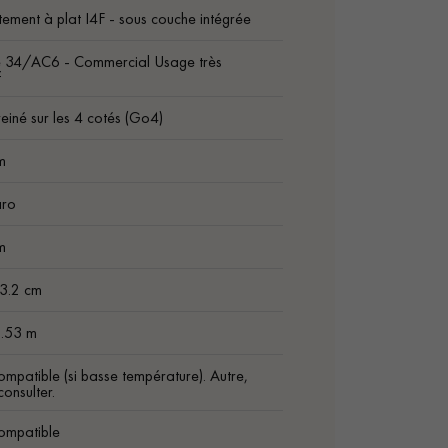
ement à plat I4F - sous couche intégrée
e 34/AC6 - Commercial Usage très
f
einé sur les 4 cotés (Go4)
m
aro
m
23.2 cm
1.53 m
ompatible (si basse température). Autre,
onsulter.
ompatible