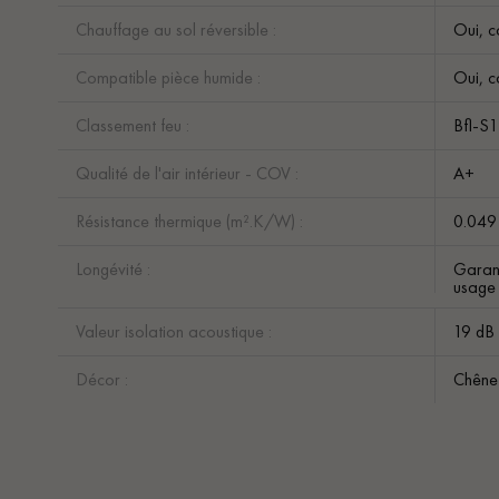
Chauffage au sol réversible :
Oui, c
Compatible pièce humide :
Oui, c
Classement feu :
Bfl-S
Qualité de l'air intérieur - COV :
A+
Résistance thermique (m².K/W) :
0.04
Longévité :
Garant
usage
Valeur isolation acoustique :
19 dB
Décor :
Chêne