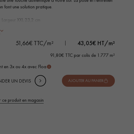
te une touche authentique à votre sol. La pose et l'entretien
en font une solution pratique.
 Largeur XXL 23,2 cm
t chêne naturel
s
reins des 4 côtés
 DE VOTRE PROJET
é aux passages fréquents
-
+
Soit
colis
m²
51,66€ TTC/m²
43,05
€ HT/m²
tible pièces d'eau
ité de pose : système d'emboitement simple à plat I4F
uter 10% de marge de sécurité (pour les chutes et les
91,80€ TTC par colis de 1.777 m²
pes)
t en 3x ou 4x avec Floa
 TTC
DER UN DEVIS
AJOUTER AU PANIER
r ce produit en magasin
 de votre parquet.