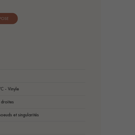
 POSE
C - Vinyle
droites
oeuds et singularités