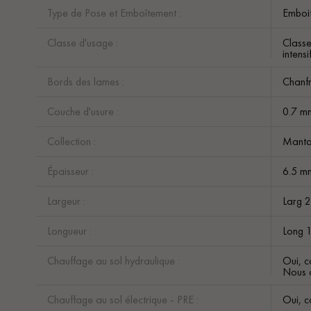
Type de Pose et Emboîtement :
Emboit
Classe d'usage :
Class
intensi
Bords des lames :
Chanfr
Couche d'usure :
0.7 m
Collection :
Mant
Épaisseur :
6.5 m
Largeur :
Larg 
Longueur :
Long 
Chauffage au sol hydraulique :
Oui, c
Nous c
Chauffage au sol électrique - PRE :
Oui, c