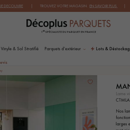
RE
| TROUVEZ VOTRE MAGASIN.
EN SAVOIR PLUS
| DEMANDEZ 
ER
1
SPÉCIALISTE DU PARQUET EN FRANCE
 Vinyle & Sol Stratifié
Parquets d’extérieur
Lots & Déstockag
ES RECHERCHES LES PLUS COURANT
evis
ay
MAN
SOL PLAQUÉ BOIS
PARQUETS À MOTIFS
VERITABLES
lame vi
CTMLA
Nos lame
PARQUET VIEILLI
PARQUET FUMÉ
fonction
larges e