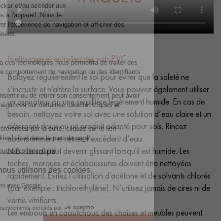
Nettoyage et entretien des sols PVC
Balayez régulièrement le sol pour éviter que la saleté ne
s’incruste et n’altère la surface. Vous pouvez également utiliser
un aspirateur ou une serpillière légèrement humide. En cas de
besoin, nettoyez votre sol avec une solution d’eau claire et un
détergent doux ou un produit adapté pour sols. Rincez
abondamment et retirez l’excédent d’eau.
N.B.:
Le sol peut devenir glissant lorsqu'il est humide. Les
taches, marques et éclaboussures doivent être nettoyées
rapidement. Évitez l’utilisation d’acétone et de solvants chlorés
(par exemple : trichloréthylène). N’utilisez jamais de cires ni de
vernis vitrifiants.
Les embouts en caoutchouc des chaises et meubles peuvent