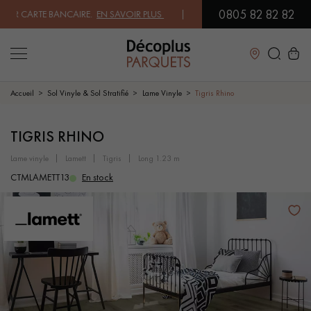
0805 82 82 82
 CARTE BANCAIRE.
EN SAVOIR PLUS
| PROFITEZ DE NOS PETITS PRIX .
Fermer
Accueil
Sol Vinyle & Sol Stratifié
Lame Vinyle
Tigris Rhino
LES RECHERCHES LES PLUS COURANTES
TIGRIS RHINO
lame vinyle
lamett
tigris
long 1.23 m
PARQUET MASSIF
PARQUET CONTRECOLLÉ -
CTMLAMETT13
En stock
FLOTTANT
SOL PLAQUÉ BOIS VERITABLES
PARQUETS À MOTIFS
PARQUET EN BOIS EXOTIQUE
PARQUET VERNIS
PARQUET HUILÉ
PARQUET EN BOIS BRUT