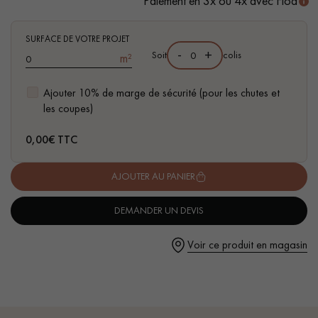
Paiement en 3x ou 4x avec Floa
- Compatible pièces d'eau
- Facilité de pose : système d'emboitement simple à plat I4F
SURFACE DE VOTRE PROJET
-
+
Soit
colis
m²
Ajouter 10% de marge de sécurité (pour les chutes et
Un expert Décoplus Parquets vous appelle
les coupes)
0,00
€ TTC
AJOUTER AU PANIER
Demandez un rendez-vous personnalisé
DEMANDER UN DEVIS
Voir ce produit en magasin
Obtenez un devis gratuit !