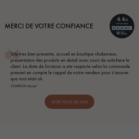
MERCI DE VOTRE CONFIANCE
n presente, accueil en boutique chaleureux,
Conseil parf
des produits en detail avec souci de satisfaire le
BEILE FRANCK
te de livraison a ete respecte selon la commande
ompte le rappel de notre vendeur pour s'assurer
t ok
l
VOIR TOUS LES AVIS