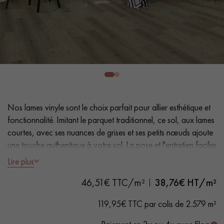
PARQUET VIEILLI
PARQUET FUMÉ
PARQUET LAMES LARGES XXL
PARQUET EN CHÊNE
ACCESSOIRES PARQUET
D'INTÉRIEUR
Nos conseillers sont disponibles au
Nos lames vinyle sont le choix parfait pour allier esthétique et
0805 82 82 82
fonctionnalité. Imitant le parquet traditionnel, ce sol, aux lames
courtes, avec ses nuances de grises et ses petits nœuds ajoute
une touche authentique à votre sol. La pose et l'entretien faciles
en font une solution pratique..
Lire plus
46,51€ TTC/m²
38,76
€ HT/m²
- Lames Largeur 23,2 cm
VOUS AVEZ UN PROJET ?
- Aspect chêne naturel
119,95€ TTC par colis de 2.579 m²
- Chanfreins des 4 côtés
Nos experts sont à votre disposition pour vous guider pas à
- Adapté aux passages fréquents
pas dans le choix et la pose de votre parquet.